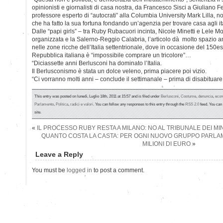
opinionisti e giornalisti di casa nostra, da Francesco Sisci a Giuliano Fe
professore esperto di “autocrati” alla Columbia University Mark Lilla, 
che ha fatto la sua fortuna fondando un’agenzia per trovare casa agli ital
Dalle “papi girls” – tra Ruby Rubacuori incinta, Nicole Minetti e Lele Mo
organizzata e la Salerno-Reggio Calabria, l’articolo dà molto spazio 
nelle zone ricche dell’Italia settentrionale, dove in occasione del 150e
Repubblica italiana è “impossibile comprare un tricolore”…
“Diciassette anni Berlusconi ha dominato l’Italia.
Il Berlusconismo è stata un dolce veleno, prima piacere poi vizio.
“Ci vorranno molti anni – conclude il settimanale – prima di disabituar
This entry was posted on lunedì, Luglio 18th, 2011 at 15:57 and is filed under
Berlusconi
,
Costume
,
denuncia
,
eco
Parlamento
,
Politica
,
radici e valori
. You can follow any responses to this entry through the
RSS 2.0
feed. You can
site.
«
IL PROCESSO RUBY RESTA A MILANO: NO AL TRIBUNALE DEI MIN
QUANTO COSTA LA CASTA: PER OGNI NUOVO GRUPPO PARLA
MILIONI DI EURO
»
Leave a Reply
You must be
logged in
to post a comment.