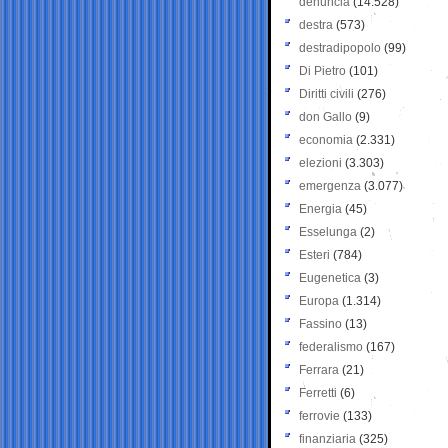
denuncia
(14.528)
destra
(573)
destradipopolo
(99)
Di Pietro
(101)
Diritti civili
(276)
don Gallo
(9)
economia
(2.331)
elezioni
(3.303)
emergenza
(3.077)
Energia
(45)
Esselunga
(2)
Esteri
(784)
Eugenetica
(3)
Europa
(1.314)
Fassino
(13)
federalismo
(167)
Ferrara
(21)
Ferretti
(6)
ferrovie
(133)
finanziaria
(325)