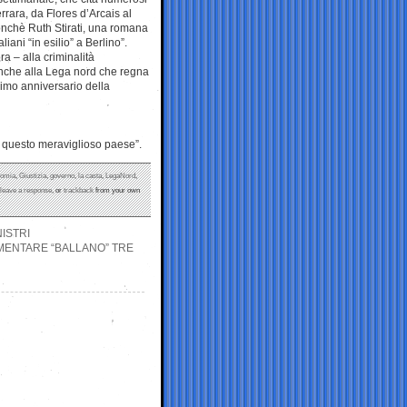
rrara, da Flores d’Arcais al
nonchè Ruth Stirati, una romana
iani “in esilio” a Berlino”.
ra – alla criminalità
anche alla Lega nord che regna
simo anniversario della
e questo meraviglioso paese”.
nomia
,
Giustizia
,
governo
,
la casta
,
LegaNord
,
leave a response
, or
trackback
from your own
ISTRI
MENTARE “BALLANO” TRE