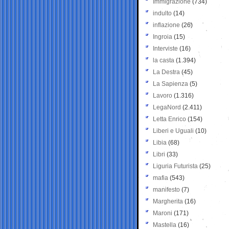
Immigrazione
(734)
indulto
(14)
inflazione
(26)
Ingroia
(15)
Interviste
(16)
la casta
(1.394)
La Destra
(45)
La Sapienza
(5)
Lavoro
(1.316)
LegaNord
(2.411)
Letta Enrico
(154)
Liberi e Uguali
(10)
Libia
(68)
Libri
(33)
Liguria Futurista
(25)
mafia
(543)
manifesto
(7)
Margherita
(16)
Maroni
(171)
Mastella
(16)