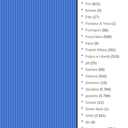
Fini
(821)
fioriere
(5)
Fitto
(27)
Fontana di Trevi
(1)
Formigoni
(90)
Forza Italia
(596)
frana
(9)
Fratelli d'Italia
(291)
Futuro e Libertà
(510)
g8
(25)
Gelmini
(68)
Genova
(542)
Giannino
(10)
Giustizia
(5.784)
governo
(5.799)
Grasso
(22)
Green Italia
(1)
Grillo
(2.941)
Idv
(4)