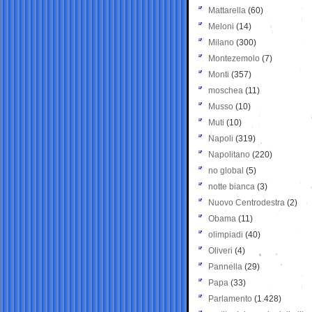
Mattarella
(60)
Meloni
(14)
Milano
(300)
Montezemolo
(7)
Monti
(357)
moschea
(11)
Musso
(10)
Muti
(10)
Napoli
(319)
Napolitano
(220)
no global
(5)
notte bianca
(3)
Nuovo Centrodestra
(2)
Obama
(11)
olimpiadi
(40)
Oliveri
(4)
Pannella
(29)
Papa
(33)
Parlamento
(1.428)