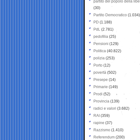
partito del popolo della libe
(30)
Partito Democratico
(1.034)
PD
(1.188)
PdL
(2.781)
pedofilia
(25)
Pensioni
(129)
Politica
(40.822)
polizia
(253)
Porto
(12)
povertà
(502)
Presepe
(14)
Primarie
(149)
Prodi
(52)
Provincia
(139)
radici e valori
(3.682)
RAI
(359)
rapine
(37)
Razzismo
(1.410)
Referendum
(200)