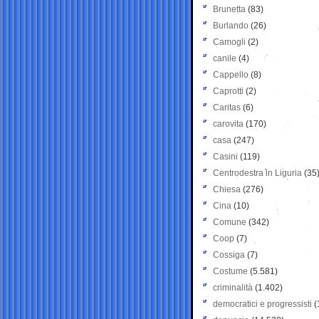
Brunetta
(83)
Burlando
(26)
Camogli
(2)
canile
(4)
Cappello
(8)
Caprotti
(2)
Caritas
(6)
carovita
(170)
casa
(247)
Casini
(119)
Centrodestra in Liguria
(35
Chiesa
(276)
Cina
(10)
Comune
(342)
Coop
(7)
Cossiga
(7)
Costume
(5.581)
criminalità
(1.402)
democratici e progressisti
(