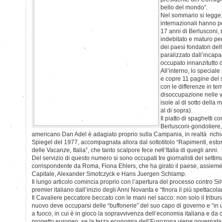
bello del mondo”.
Nel sommario si legge: 
internazionali hanno pe
17 anni di Berlusconi,
indebitato e maturo pe
dei paesi fondatori de
paralizzato dall’incapa
occupato innanzitutto da
All’interno, lo speciale s
e copre 11 pagine del 
con le differenze in term
disoccupazione nelle va
isole al di sotto della 
al di sopra).
Il piatto di spaghetti co
Berlusconi-gondoliere,
americano Dan Adel è adagiato proprio sulla Campania, in realtà richia
Spiegel del 1977, accompagnata allora dal sottotitolo “Rapimenti, estorsi
delle Vacanze, Italia”, che tanto scalpore fece nell’Italia di quegli anni.
Del servizio di questo numero si sono occupati tre giornalisti del setti
corrispondente da Roma, Fiona Ehlers, che ha girato il paese, assieme 
Capitale, Alexander Smotczyck e Hans Juergen Schlamp.
Il lungo articolo comincia proprio con l’apertura del processo contro Silv
premier italiano dall’inizio degli Anni Novanta e “finora il più spettacola
Il Cavaliere peccatore beccato con le mani nel sacco: non solo il tribunal
nuovo deve occuparsi delle “buffonerie” del suo capo di governo e “in 
a fuoco, in cui è in gioco la sopravvivenza dell’economia italiana e da 
progetto europeo, se la terza economia dell’Eurozona viene governata 