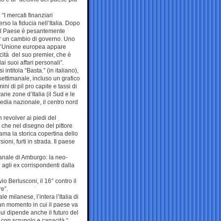
“I mercati finanziari
rso la fiducia nell’Italia. Dopo
 il Paese è pesantemente
r un cambio di governo. Uno
ll’Unione europea appare
cità del suo premier, che è
i suoi affari personali”.
i intitola “Basta.” (in italiano),
settimanale, incluso un grafico
ini di pil pro capite e tassi di
rie zone d’Italia (il Sud e le
media nazionale, il centro nord
n revolver ai piedi del
 che nel disegno del pittore
ma la storica copertina dello
oni, furti in strada. Il paese
manale di Amburgo: la neo-
agli ex corrispondenti dalla
io Berlusconi, il 16° contro il
re”.
e milanese, l’intera l’Italia di
un momento in cui il paese va
cui dipende anche il futuro del
con scrupolo e capacità “.