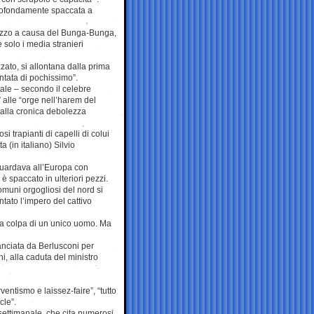
 profondamente spaccata a
prezzo a causa del Bunga-Bunga,
 solo i media stranieri
zato, si allontana dalla prima
ntata di pochissimo”.
uale – secondo il celebre
” alle “orge nell’harem del
 alla cronica debolezza
i trapianti di capelli di colui
(in italiano) Silvio
guardava all’Europa con
è spaccato in ulteriori pezzi.
omuni orgogliosi del nord si
ntato l’impero del cattivo
 la colpa di un unico uomo. Ma
lanciata da Berlusconi per
i, alla caduta del ministro
ventismo e laissez-faire”, “tutto
cle”.
 settimanale, che cita numerosi