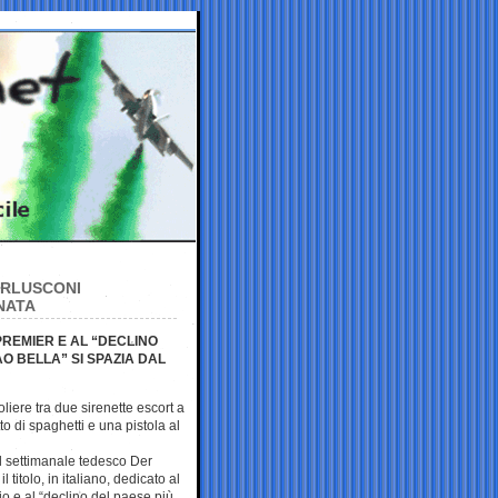
ERLUSCONI
NATA
REMIER E AL “DECLINO
O BELLA” SI SPAZIA DAL
liere tra due sirenette escort a
o di spaghetti e una pistola al
l settimanale tedesco Der
l titolo, in italiano, dedicato al
o e al “declino del paese più