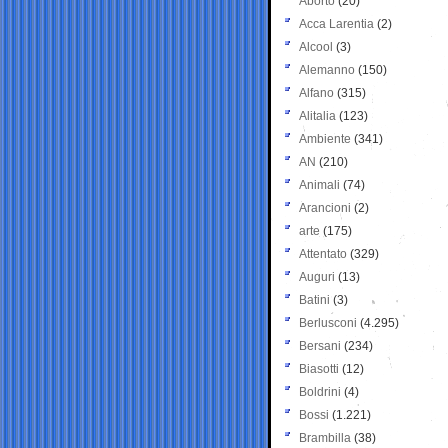
Aborto
(20)
Acca Larentia
(2)
Alcool
(3)
Alemanno
(150)
Alfano
(315)
Alitalia
(123)
Ambiente
(341)
AN
(210)
Animali
(74)
Arancioni
(2)
arte
(175)
Attentato
(329)
Auguri
(13)
Batini
(3)
Berlusconi
(4.295)
Bersani
(234)
Biasotti
(12)
Boldrini
(4)
Bossi
(1.221)
Brambilla
(38)