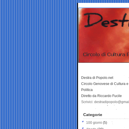
Destra di Popolo.net
Circolo Genovese di Cultura e
Politica
Diretto da Riccardo Fucile
Scrivici: destradipopolo@gma
Categorie
100 giorni
(5)