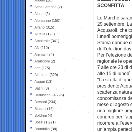
Aborto
(20)
SCONFITTA
Acca Larentia
(2)
Alcool
(3)
Le Marche sarann
Alemanno
(150)
29
settembre. La
Alfano
(315)
Acquaroli, che c
Alitalia
(123)
lunedì pomeriggi
Ambiente
(341)
Sfuma dunque def
AN
(210)
dell’election day
Per l’elezione de
Animali
(74)
regionale le oper
Arancioni
(2)
7 alle ore 23 di
arte
(175)
alle 15 di lunedì
Attentato
(329)
“La scelta di que
Auguri
(13)
presidente Acquar
Batini
(3)
scadenza natural
Berlusconi
(4.295)
concomitanza del
Bersani
(234)
mese di agosto e
Biasotti
(12)
una migliore pro
Boldrini
(4)
congruo per l’app
Bossi
(1.221)
ricorrere all’ese
un’ampia parteci
Brambilla
(38)