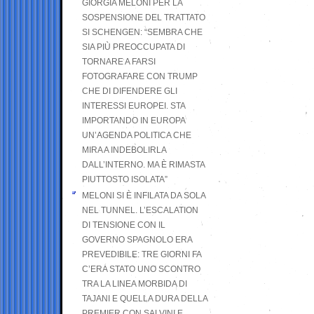
GIORGIA MELONI PER LA
SOSPENSIONE DEL TRATTATO
SI SCHENGEN: “SEMBRA CHE
SIA PIÙ PREOCCUPATA DI
TORNARE A FARSI
FOTOGRAFARE CON TRUMP
CHE DI DIFENDERE GLI
INTERESSI EUROPEI. STA
IMPORTANDO IN EUROPA
UN’AGENDA POLITICA CHE
MIRA A INDEBOLIRLA
DALL’INTERNO. MA È RIMASTA
PIUTTOSTO ISOLATA”
MELONI SI È INFILATA DA SOLA
NEL TUNNEL. L’ESCALATION
DI TENSIONE CON IL
GOVERNO SPAGNOLO ERA
PREVEDIBILE: TRE GIORNI FA
C’ERA STATO UNO SCONTRO
TRA LA LINEA MORBIDA DI
TAJANI E QUELLA DURA DELLA
PREMIER CON SALVINI E