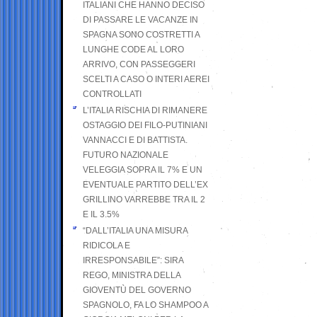
ITALIANI CHE HANNO DECISO
DI PASSARE LE VACANZE IN
SPAGNA SONO COSTRETTI A
LUNGHE CODE AL LORO
ARRIVO, CON PASSEGGERI
SCELTI A CASO O INTERI AEREI
CONTROLLATI
L’ITALIA RISCHIA DI RIMANERE
OSTAGGIO DEI FILO-PUTINIANI
VANNACCI E DI BATTISTA.
FUTURO NAZIONALE
VELEGGIA SOPRA IL 7% E UN
EVENTUALE PARTITO DELL’EX
GRILLINO VARREBBE TRA IL 2
E IL 3.5%
“DALL’ITALIA UNA MISURA
RIDICOLA E
IRRESPONSABILE”: SIRA
REGO, MINISTRA DELLA
GIOVENTÙ DEL GOVERNO
SPAGNOLO, FA LO SHAMPOO A