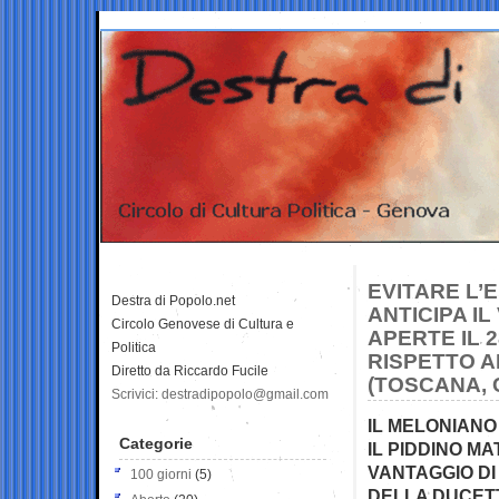
EVITARE L’
Destra di Popolo.net
ANTICIPA I
Circolo Genovese di Cultura e
APERTE IL 
Politica
RISPETTO A
Diretto da Riccardo Fucile
(TOSCANA, 
Scrivici: destradipopolo@gmail.com
IL MELONIANO
Categorie
IL PIDDINO MA
VANTAGGIO DI 
100 giorni
(5)
DELLA DUCET