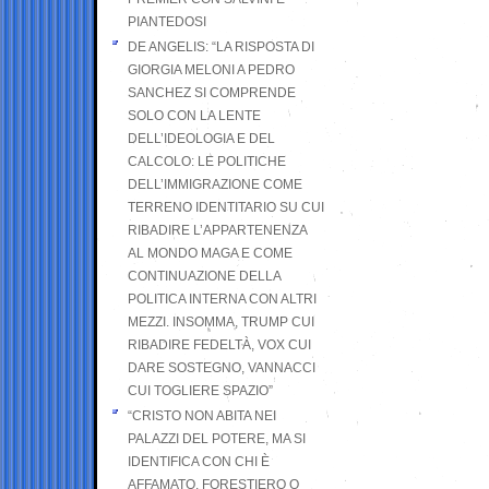
PIANTEDOSI
DE ANGELIS: “LA RISPOSTA DI
GIORGIA MELONI A PEDRO
SANCHEZ SI COMPRENDE
SOLO CON LA LENTE
DELL’IDEOLOGIA E DEL
CALCOLO: LE POLITICHE
DELL’IMMIGRAZIONE COME
TERRENO IDENTITARIO SU CUI
RIBADIRE L’APPARTENENZA
AL MONDO MAGA E COME
CONTINUAZIONE DELLA
POLITICA INTERNA CON ALTRI
MEZZI. INSOMMA, TRUMP CUI
RIBADIRE FEDELTÀ, VOX CUI
DARE SOSTEGNO, VANNACCI
CUI TOGLIERE SPAZIO”
“CRISTO NON ABITA NEI
PALAZZI DEL POTERE, MA SI
IDENTIFICA CON CHI È
AFFAMATO, FORESTIERO O