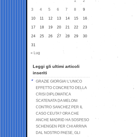
1
2
3
4
5
6
7
8
9
10
11
12
13
14
15
16
17
18
19
20
21
22
23
24
25
26
27
28
29
30
31
« Lug
Leggi gli ultimi articoli
inseriti
GRAZIE GIORGIA! L’UNICO
EFFETTO CONCRETO DELLA
CRISI DIPLOMATICA
SCATENATA DA MELONI
CONTRO SANCHEZ PER IL
CASO CEUTA? ORA CHE
ANCHE MADRID HA SOSPESO
SCHENGEN PER CHI ARRIVA
DAL NOSTRO PAESE, GLI