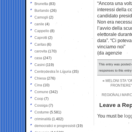
“Ancora una volta
Brunetta
(83)
interessi della 
Burlando
(26)
candidato preside
Camogli
(2)
Non era necessar
canile
(4)
l’avvio della sc
Cappello
(8)
elettorale duran
Caprotti
(2)
data”. “Ci potev
Caritas
(6)
vinciamo noi”
carovita
(170)
(da agenzie
casa
(247)
This entry was posted o
Casini
(119)
responses to this entr
Centrodestra in Liguria
(35)
Chiesa
(276)
«
MELONI STA “O
Cina
(10)
FRONTIERE”
Comune
(342)
REGIONALI MARC
Coop
(7)
Leave a Rep
Cossiga
(7)
Costume
(5.581)
You must be
log
criminalità
(1.402)
democratici e progressisti
(19)