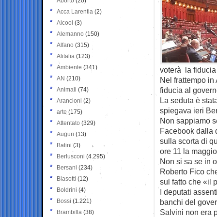
Aborto
(20)
Acca Larentia
(2)
Alcool
(3)
Alemanno
(150)
Alfano
(315)
Alitalia
(123)
Ambiente
(341)
voterà la fiduci
AN
(210)
Nel frattempo in
fiducia al govern
Animali
(74)
La seduta è stat
Arancioni
(2)
spiegava ieri Be
arte
(175)
Non sappiamo se 
Attentato
(329)
Facebook dalla d
Auguri
(13)
sulla scorta di 
Batini
(3)
ore 11 la maggio
Berlusconi
(4.295)
Non si sa se in 
Bersani
(234)
Roberto Fico che
Biasotti
(12)
sul fatto che «il 
Boldrini
(4)
I deputati asse
Bossi
(1.221)
banchi del govern
Salvini non era 
Brambilla
(38)