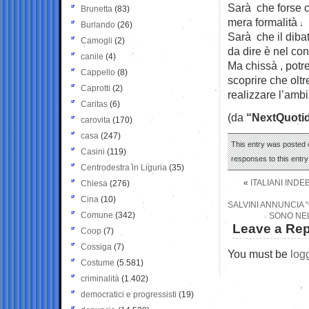
Sarà che forse c
Brunetta
(83)
mera formalità .
Burlando
(26)
Sarà che il diba
Camogli
(2)
da dire è nel cont
canile
(4)
Ma chissà , potr
Cappello
(8)
scoprire che oltr
Caprotti
(2)
realizzare l’amb
Caritas
(6)
(da
“NextQuotid
carovita
(170)
casa
(247)
This entry was posted o
Casini
(119)
responses to this entr
Centrodestra in Liguria
(35)
«
ITALIANI INDE
Chiesa
(276)
Cina
(10)
SALVINI ANNUNCIA “
Comune
(342)
SONO NEL
Leave a Rep
Coop
(7)
Cossiga
(7)
You must be
log
Costume
(5.581)
criminalità
(1.402)
democratici e progressisti
(19)