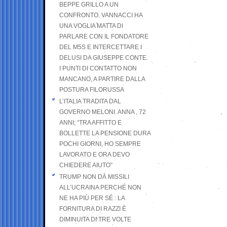
BEPPE GRILLO A UN
CONFRONTO. VANNACCI HA
UNA VOGLIA MATTA DI
PARLARE CON IL FONDATORE
DEL M5S E INTERCETTARE I
DELUSI DA GIUSEPPE CONTE.
I PUNTI DI CONTATTO NON
MANCANO, A PARTIRE DALLA
POSTURA FILORUSSA
L’ITALIA TRADITA DAL
GOVERNO MELONI. ANNA , 72
ANNI; “TRA AFFITTO E
BOLLETTE LA PENSIONE DURA
POCHI GIORNI, HO SEMPRE
LAVORATO E ORA DEVO
CHIEDERE AIUTO”
TRUMP NON DÀ MISSILI
ALL’UCRAINA PERCHÉ NON
NE HA PIÙ PER SÉ : LA
FORNITURA DI RAZZI È
DIMINUITA DI TRE VOLTE