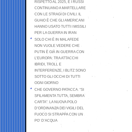
RISPETTO AL 2025, E I RUSSI
CONTINUANO A MARTELLARE
CON LE STRAGI DI CIVILI. IL
GUAIO È CHE GLI AMERICANI
HANNO USATO TUTTI I MISSILI
PER LA GUERRA IN IRAN
SOLO CHI È IN MALAFEDE
NON VUOLE VEDERE CHE
PUTIN È GIÀ IN GUERRA CON
L’EUROPA: TRA ATTACCHI
IBRIDI, TROLL E
INTERFERENZE, I BLITZ SONO
SOTTO GLI OCCHI DI TUTTI
OGNI GIORNO
CHE GOVERNO PATACCA. “SI
SFILAMENTA TUTTA, SEMBRA
CARTA”. LA NUOVA POLO
D’ORDINANZA DEI VIGILI DEL
FUOCO SI STRAPPA CON UN
PO’ D’ACQUA