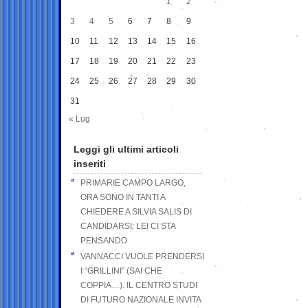
1
2
3
4
5
6
7
8
9
10
11
12
13
14
15
16
17
18
19
20
21
22
23
24
25
26
27
28
29
30
31
« Lug
Leggi gli ultimi articoli
inseriti
PRIMARIE CAMPO LARGO,
ORA SONO IN TANTI A
CHIEDERE A SILVIA SALIS DI
CANDIDARSI: LEI CI STA
PENSANDO
VANNACCI VUOLE PRENDERSI
I “GRILLINI” (SAI CHE
COPPIA…). IL CENTRO STUDI
DI FUTURO NAZIONALE INVITA