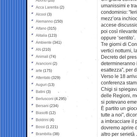
Aborto
(20)
umanissimi e
tr
Acca Larentia
(2)
condominio: “Ier
Alcool
(3)
mezz’ora inchiod
Alemanno
(150)
accese discussi
Alfano
(315)
poi così rilevant
Alitalia
(123)
oppure ‘sentito’.
Ambiente
(341)
Tre giorni di Cons
AN
(210)
vertici notturni, 
Decreto del presi
Animali
(74)
determineranno i
Arancioni
(2)
esattezza”, per 
arte
(175)
Verso le 18 arri
Attentato
(329)
conferenza stampa
Auguri
(13)
Chigi si spiegava
Batini
(3)
delle Regioni, m
Berlusconi
(4.295)
si potevano emet
Bersani
(234)
È partito un gio
Biasotti
(12)
tutte a noi”, dic
Boldrini
(4)
a imbracciare il
Bossi
(1.221)
dovremo aprire d
altro per seriet
Brambilla
(38)