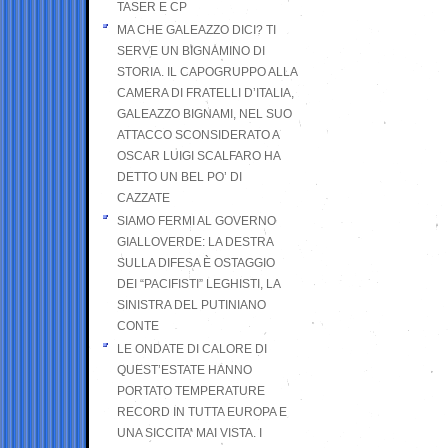
TASER E CP
MA CHE GALEAZZO DICI? TI
SERVE UN BIGNAMINO DI
STORIA. IL CAPOGRUPPO ALLA
CAMERA DI FRATELLI D’ITALIA,
GALEAZZO BIGNAMI, NEL SUO
ATTACCO SCONSIDERATO A
OSCAR LUIGI SCALFARO HA
DETTO UN BEL PO’ DI
CAZZATE
SIAMO FERMI AL GOVERNO
GIALLOVERDE: LA DESTRA
SULLA DIFESA È OSTAGGIO
DEI “PACIFISTI” LEGHISTI, LA
SINISTRA DEL PUTINIANO
CONTE
LE ONDATE DI CALORE DI
QUEST’ESTATE HANNO
PORTATO TEMPERATURE
RECORD IN TUTTA EUROPA E
UNA SICCITA’ MAI VISTA. I