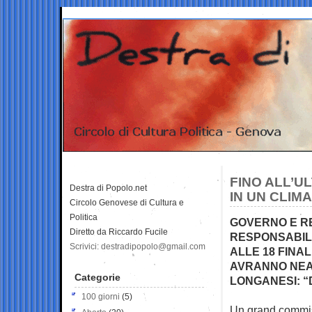
FINO ALL’UL
Destra di Popolo.net
IN UN CLIM
Circolo Genovese di Cultura e
Politica
GOVERNO E RE
Diretto da Riccardo Fucile
RESPONSABILI
Scrivici: destradipopolo@gmail.com
ALLE 18 FINA
AVRANNO NEA
Categorie
LONGANESI: “
100 giorni
(5)
Un grand commis 