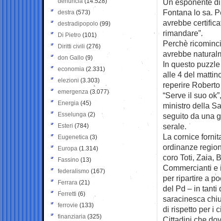
denuncia
(14.528)
Un esponente di 
Fontana lo sa. Pe
destra
(573)
avrebbe certificat
destradipopolo
(99)
rimandare”.
Di Pietro
(101)
Perchè ricominci
Diritti civili
(276)
avrebbe naturalm
don Gallo
(9)
In questo puzzle 
economia
(2.331)
alle 4 del mattin
elezioni
(3.303)
reperire Robert
emergenza
(3.077)
“Serve il suo ok
Energia
(45)
ministro della Sal
Esselunga
(2)
seguito da una gi
serale.
Esteri
(784)
La cornice forni
Eugenetica
(3)
ordinanze regiona
Europa
(1.314)
coro Toti, Zaia, 
Fassino
(13)
Commercianti e i
federalismo
(167)
per ripartire a p
Ferrara
(21)
del Pd – in tant
Ferretti
(6)
saracinesca chius
ferrovie
(133)
di rispetto per i ci
finanziaria
(325)
Cittadini che dov