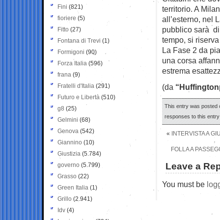
Fini
(821)
territorio. A Mi
fioriere
(5)
all’esterno, nel L
pubblico sarà di
Fitto
(27)
tempo, si riserva
Fontana di Trevi
(1)
La Fase 2 da pia
Formigoni
(90)
una corsa affann
Forza Italia
(596)
estrema esattez
frana
(9)
Fratelli d'Italia
(291)
(da
“Huffington
Futuro e Libertà
(510)
This entry was posted 
g8
(25)
responses to this entr
Gelmini
(68)
Genova
(542)
«
INTERVISTA A GI
Giannino
(10)
FOLLA A PASSEGG
Giustizia
(5.784)
Leave a Rep
governo
(5.799)
Grasso
(22)
You must be
log
Green Italia
(1)
Grillo
(2.941)
Idv
(4)