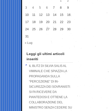
1
2
3
4
5
6
7
8
9
10
11
12
13
14
15
16
17
18
19
20
21
22
23
24
25
26
27
28
29
30
31
« Lug
Leggi gli ultimi articoli
inseriti
IL BLITZ DI SILVIA SALIS AL
VIMINALE CHE SPIAZZA LA
PROPAGANDA SULLA
“PERCEZIONE” DI IN-
SICUREZZA DEI SOVRANISTI:
SI FA RICEVERE DA
PIANTEDOSI E OTTIENE LA
COLLABORAZIONE DEL
MINISTRO SENZA CEDERE SU