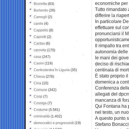
economiche per pr
Brunetta
(83)
Tutto rimandato 
Burlando
(26)
differire la riap
Camogli
(2)
In particolare D
canile
(4)
effettuare sul c
Cappello
(8)
pronunciarsi il M
Caprotti
(2)
opportunisticamen
Caritas
(6)
Il rimpallo tra e
carovita
(170)
autonomia delle s
casa
(247)
le mani dei gover
deciso di rischia
Casini
(119)
centinaia di mort
Centrodestra in Liguria
(35)
È stato proprio i
Chiesa
(276)
domenica a contr
Cina
(10)
Conferenza delle 
Comune
(342)
allegati del dpcm
Coop
(7)
mancanza di forz
Cossiga
(7)
Qui Fontana ha p
Costume
(5.581)
nel testo, un nuo
criminalità
(1.402)
A questo punto s
democratici e progressisti
(19)
Stefano Bonaccin