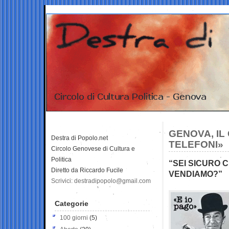
GENOVA, IL 
Destra di Popolo.net
TELEFONI»
Circolo Genovese di Cultura e
Politica
“SEI SICURO 
Diretto da Riccardo Fucile
VENDIAMO?”
Scrivici: destradipopolo@gmail.com
Categorie
100 giorni
(5)