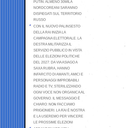
PUTIN: ALMENO 30MILA
NORDCOREANI SARANNO
DISPIEGATI SUL TERRITORIO
RUSSO
CON IL NUOVO PALINSESTO
DELLA RAI INIZIA LA
CAMPAGNA ELETTORALE. LA
DESTRA MILITARIZZA IL
SERVIZIO PUBBLICO IN VISTA
DELLE ELEZIONI POLITICHE
DEL 2027: DA VIA ASIAGO A
SAXA RUBRA, HANNO
INFARCITO DI AMANTI, AMICI E
PERSONAGGI IMPROBABILI
RADIO E TV, STERILIZZANDO
OGNI VOCE NON ORGANICA AL
GOVERNO. IL MESSAGGIO È
CHIARO: NON FACCIAMO
PRIGIONIERI. LA RAI È NOSTRA
E LA USEREMO PER VINCERE
LE PROSSIME ELEZIONI