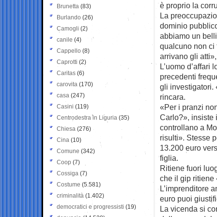
è proprio la cor
Brunetta
(83)
La preoccupazione
Burlando
(26)
dominio pubblico
Camogli
(2)
abbiamo un belli
canile
(4)
qualcuno non ci t
Cappello
(8)
arrivano gli atti
Caprotti
(2)
L’uomo d’affari l
Caritas
(6)
precedenti frequ
carovita
(170)
gli investigatori
casa
(247)
rincara.
«Per i pranzi no
Casini
(119)
Carlo?», insiste 
Centrodestra in Liguria
(35)
controllano a Mon
Chiesa
(276)
risulti». Stesse 
Cina
(10)
13.200 euro vers
Comune
(342)
figlia.
Coop
(7)
Ritiene fuori lu
Cossiga
(7)
che il gip ritiene
Costume
(5.581)
L’imprenditore am
criminalità
(1.402)
euro puoi giusti
democratici e progressisti
(19)
La vicenda si co