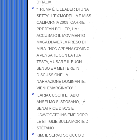
D’ITALIA
“TRUMP È IL LEADER DI UNA
SETTA”. L’EX MODELLA E MISS
CALIFORNIA 2009, CARRIE
PREJEAN BOLLER, HA
ACCUSATO IL MOVIMENTO
MAGA DI AVERLA PRESO DI
MIRA: “NON APPENA COMINCI
A PENSARE CON LA TUA
TESTA, A USARE IL BUON
SENSO E A METTERE IN
DISCUSSIONE LA
NARRAZIONE DOMINANTE,
VIENI EMARGINATO”
ILARIA CUCCHI E FABIO
ANSELMO SI SPOSANO; LA
SENATRICE DI AVS E
L’AVVOCATO INSIEME DOPO
LE BTTGLIE SULLA MORTE DI
STEFANO
KIM, IL SERVO SCIOCCO DI