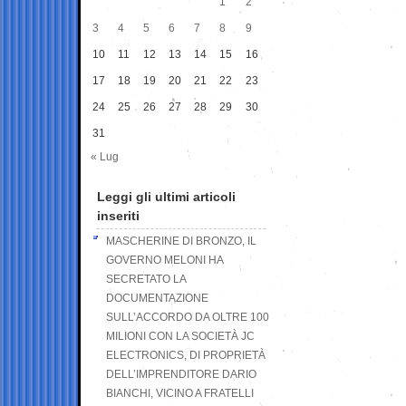
1
2
3
4
5
6
7
8
9
10
11
12
13
14
15
16
17
18
19
20
21
22
23
24
25
26
27
28
29
30
31
« Lug
Leggi gli ultimi articoli
inseriti
MASCHERINE DI BRONZO, IL
GOVERNO MELONI HA
SECRETATO LA
DOCUMENTAZIONE
SULL’ACCORDO DA OLTRE 100
MILIONI CON LA SOCIETÀ JC
ELECTRONICS, DI PROPRIETÀ
DELL’IMPRENDITORE DARIO
BIANCHI, VICINO A FRATELLI