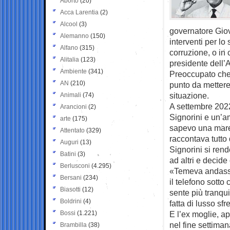
Aborto
(20)
Acca Larentia
(2)
Alcool
(3)
governatore Giov
Alemanno
(150)
interventi per lo
Alfano
(315)
corruzione, o in 
Alitalia
(123)
presidente dell’A
Ambiente
(341)
Preoccupato che 
AN
(210)
punto da mettere 
situazione.
Animali
(74)
A settembre 2022
Arancioni
(2)
Signorini e un’a
arte
(175)
sapevo una marea
Attentato
(329)
raccontava tutto 
Auguri
(13)
Signorini si rend
Batini
(3)
ad altri e decide
Berlusconi
(4.295)
«Temeva andassi 
Bersani
(234)
il telefono sotto
Biasotti
(12)
sente più tranquil
Boldrini
(4)
fatta di lusso sf
Bossi
(1.221)
E l’ex moglie, a
nel fine settima
Brambilla
(38)