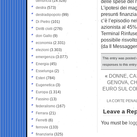
denuncia
(14.528)
delle spese del r
L’ipotesi dei mag
destra
(573)
presunti finanzia
destradipopolo
(99)
c’è l’episodio ne
Di Pietro
(101)
azionista al 45% 
Diritti civili
(276)
Terminal Rinfuse 
don Gallo
(9)
possibile risvolt
economia
(2.331)
(da Il Messagger
elezioni
(3.303)
emergenza
(3.077)
This entry was posted o
Energia
(45)
responses to this entr
Esselunga
(2)
«
DONNE, CAS
Esteri
(784)
GENOVA, CH
Eugenetica
(3)
EURO SUL CON
Europa
(1.314)
Fassino
(13)
LA CORTE PENA
federalismo
(167)
Leave a Rep
Ferrara
(21)
Ferretti
(6)
You must be
log
ferrovie
(133)
finanziaria
(325)