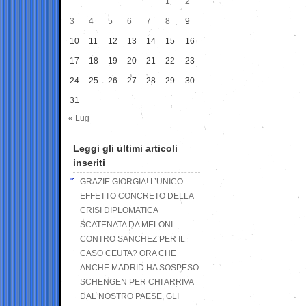
1
2
3
4
5
6
7
8
9
10
11
12
13
14
15
16
17
18
19
20
21
22
23
24
25
26
27
28
29
30
31
« Lug
Leggi gli ultimi articoli
inseriti
GRAZIE GIORGIA! L’UNICO
EFFETTO CONCRETO DELLA
CRISI DIPLOMATICA
SCATENATA DA MELONI
CONTRO SANCHEZ PER IL
CASO CEUTA? ORA CHE
ANCHE MADRID HA SOSPESO
SCHENGEN PER CHI ARRIVA
DAL NOSTRO PAESE, GLI