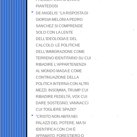
PIANTEDOSI
DE ANGELIS: “LA RISPOSTA DI
GIORGIA MELONI A PEDRO
SANCHEZ SI COMPRENDE
SOLO CON LA LENTE
DELL’IDEOLOGIA E DEL
CALCOLO: LE POLITICHE
DELL’IMMIGRAZIONE COME
TERRENO IDENTITARIO SU CUI
RIBADIRE L’APPARTENENZA
AL MONDO MAGA E COME
CONTINUAZIONE DELLA
POLITICA INTERNA CON ALTRI
MEZZI. INSOMMA, TRUMP CUI
RIBADIRE FEDELTÀ, VOX CUI
DARE SOSTEGNO, VANNACCI
CUI TOGLIERE SPAZIO”
“CRISTO NON ABITA NEI
PALAZZI DEL POTERE, MA SI
IDENTIFICA CON CHI È
AFFAMATO, FORESTIERO O