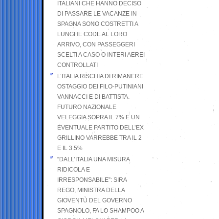
ITALIANI CHE HANNO DECISO
DI PASSARE LE VACANZE IN
SPAGNA SONO COSTRETTI A
LUNGHE CODE AL LORO
ARRIVO, CON PASSEGGERI
SCELTI A CASO O INTERI AEREI
CONTROLLATI
L’ITALIA RISCHIA DI RIMANERE
OSTAGGIO DEI FILO-PUTINIANI
VANNACCI E DI BATTISTA.
FUTURO NAZIONALE
VELEGGIA SOPRA IL 7% E UN
EVENTUALE PARTITO DELL’EX
GRILLINO VARREBBE TRA IL 2
E IL 3.5%
“DALL’ITALIA UNA MISURA
RIDICOLA E
IRRESPONSABILE”: SIRA
REGO, MINISTRA DELLA
GIOVENTÙ DEL GOVERNO
SPAGNOLO, FA LO SHAMPOO A