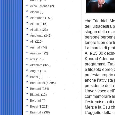
Aborto
(20)
Acca Larentia
(2)
Alcool
(3)
Alemanno
(150)
che Friedrich Me
Alfano
(315)
dell’ultradestra
Alitalia
(123)
slogan della mani
Ambiente
(341)
persone perbene:
AN
(210)
tenere fuori dai 
La marcia di pro
Animali
(74)
Alle 15:30 decin
Arancioni
(2)
Konrad Adenauer
arte
(175)
programma. Tra gl
Attentato
(329)
e filosofo ebreo
Auguri
(13)
protesta proprio 
Batini
(3)
anche l’attivista
Berlusconi
(4.295)
presidente della
Bersani
(234)
Unvar, voce dell
Biasotti
(12)
commemorare le v
Boldrini
(4)
l’estremismo di d
Bossi
(1.221)
Merz e la Csu chi
L’oggetto della c
Brambilla
(38)