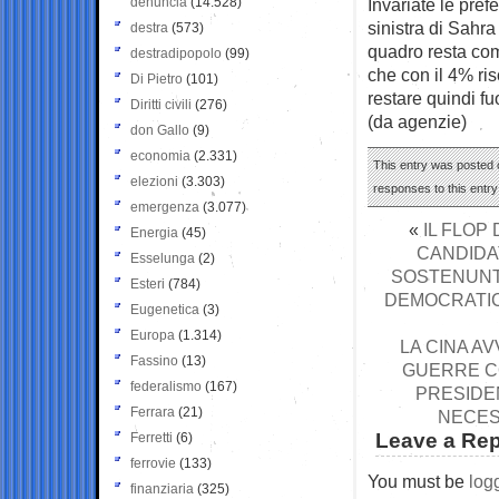
denuncia
(14.528)
Invariate le pref
sinistra di Sahr
destra
(573)
quadro resta comp
destradipopolo
(99)
che con il 4% ri
Di Pietro
(101)
restare quindi f
Diritti civili
(276)
(da agenzie)
don Gallo
(9)
economia
(2.331)
This entry was posted 
elezioni
(3.303)
responses to this entr
emergenza
(3.077)
«
IL FLOP
Energia
(45)
CANDIDA
Esselunga
(2)
SOSTENUNTA
Esteri
(784)
DEMOCRATICI
Eugenetica
(3)
Europa
(1.314)
LA CINA A
Fassino
(13)
GUERRE CO
federalismo
(167)
PRESIDE
Ferrara
(21)
NECES
Leave a Rep
Ferretti
(6)
ferrovie
(133)
You must be
log
finanziaria
(325)