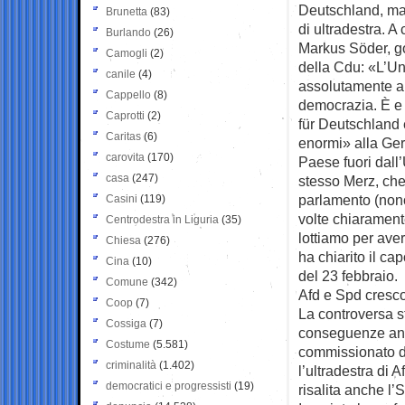
Deutschland, ma 
Brunetta
(83)
di ultradestra. A
Burlando
(26)
Markus Söder, go
Camogli
(2)
della Cdu: «L’Un
canile
(4)
assolutamente al
Cappello
(8)
democrazia. È e 
Caprotti
(2)
für Deutschland 
Caritas
(6)
enormi» alla Ger
carovita
(170)
Paese fuori dall
casa
(247)
stesso Merz, che 
parlamento (nonos
Casini
(119)
volte chiarament
Centrodestra in Liguria
(35)
lottiamo per ave
Chiesa
(276)
ha chiarito il ca
Cina
(10)
del 23 febbraio.
Comune
(342)
Afd e Spd cresc
Coop
(7)
La controversa s
Cossiga
(7)
conseguenze anch
Costume
(5.581)
commissionato da
criminalità
(1.402)
l’ultradestra di 
democratici e progressisti
(19)
risalita anche l