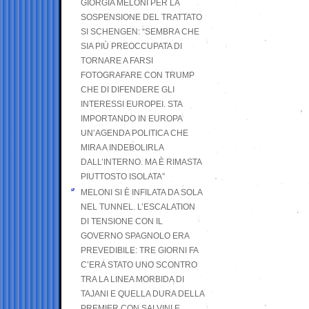
GIORGIA MELONI PER LA
SOSPENSIONE DEL TRATTATO
SI SCHENGEN: “SEMBRA CHE
SIA PIÙ PREOCCUPATA DI
TORNARE A FARSI
FOTOGRAFARE CON TRUMP
CHE DI DIFENDERE GLI
INTERESSI EUROPEI. STA
IMPORTANDO IN EUROPA
UN’AGENDA POLITICA CHE
MIRA A INDEBOLIRLA
DALL’INTERNO. MA È RIMASTA
PIUTTOSTO ISOLATA”
MELONI SI È INFILATA DA SOLA
NEL TUNNEL. L’ESCALATION
DI TENSIONE CON IL
GOVERNO SPAGNOLO ERA
PREVEDIBILE: TRE GIORNI FA
C’ERA STATO UNO SCONTRO
TRA LA LINEA MORBIDA DI
TAJANI E QUELLA DURA DELLA
PREMIER CON SALVINI E