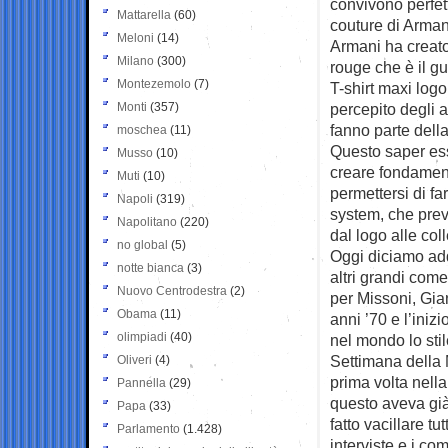
convivono perfet
Mattarella
(60)
couture di Arman
Meloni
(14)
Armani ha creato 
Milano
(300)
rouge che è il gu
Montezemolo
(7)
T-shirt maxi logo
Monti
(357)
percepito degli a
fanno parte dell
moschea
(11)
Questo saper ess
Musso
(10)
creare fondament
Muti
(10)
permettersi di fa
Napoli
(319)
system, che prev
Napolitano
(220)
dal logo alle coll
no global
(5)
Oggi diciamo addi
notte bianca
(3)
altri grandi com
Nuovo Centrodestra
(2)
per Missoni, Gian
Obama
(11)
anni ’70 e l’iniz
olimpiadi
(40)
nel mondo lo stil
Settimana della 
Oliveri
(4)
prima volta nell
Pannella
(29)
questo aveva gi
Papa
(33)
fatto vacillare t
Parlamento
(1.428)
interviste e i co