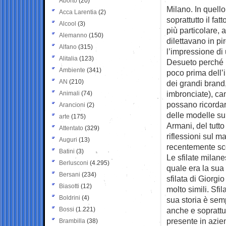
Aborto
(20)
Milano. In quell
Acca Larentia
(2)
soprattutto il fa
Alcool
(3)
più particolare, 
Alemanno
(150)
dilettavano in p
Alfano
(315)
l’impressione di
Alitalia
(123)
Desueto perché 
Ambiente
(341)
poco prima dell’i
AN
(210)
dei grandi brand,
imbronciate), ca
Animali
(74)
possano ricorda
Arancioni
(2)
delle modelle s
arte
(175)
Armani, del tutto
Attentato
(329)
riflessioni sul m
Auguri
(13)
recentemente sco
Batini
(3)
Le sfilate milane
Berlusconi
(4.295)
quale era la sua 
Bersani
(234)
sfilata di Giorgi
Biasotti
(12)
molto simili. Sfi
Boldrini
(4)
sua storia è sem
Bossi
(1.221)
anche e soprattut
presente in azien
Brambilla
(38)