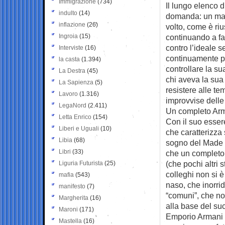
Immigrazione
(734)
Il lungo elenco d
indulto
(14)
domanda: un mar
inflazione
(26)
volto, come è riu
Ingroia
(15)
continuando a fa
contro l’ideale 
Interviste
(16)
continuamente pe
la casta
(1.394)
controllare la s
La Destra
(45)
chi aveva la sua
La Sapienza
(5)
resistere alle t
Lavoro
(1.316)
improvvise delle
LegaNord
(2.411)
Un completo Arma
Letta Enrico
(154)
Con il suo esser
Liberi e Uguali
(10)
che caratterizza 
Libia
(68)
sogno del Made i
Libri
(33)
che un completo A
(che pochi altri s
Liguria Futurista
(25)
colleghi non si è
mafia
(543)
naso, che inorrid
manifesto
(7)
“comuni”, che non
Margherita
(16)
alla base del su
Maroni
(171)
Emporio Armani 
Mastella
(16)