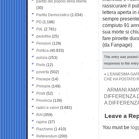
partito del popolo della libertà
rassicurare il pu
(30)
lettera aperta in
Partito Democratico
(1.034)
sempre presente 
PD
(1.188)
compiuto 91 anni
PdL
(2.781)
sua morte si chi
pedofilia
(25)
fare piroette dura
Pensioni
(129)
(da Fanpage)
Politica
(40.833)
This entry was posted o
polizia
(253)
responses to this entr
Porto
(12)
povertà
(502)
«
L’ENNESIMA GAF
Presepe
(14)
CHE HA POSTATO 
Primarie
(149)
ARMANI AMAV
Prodi
(52)
DIFFERENZA D
Provincia
(139)
A DIFFERENZA
radici e valori
(3.682)
RAI
(359)
Leave a Rep
rapine
(37)
You must be
log
Razzismo
(1.410)
Referendum
(200)