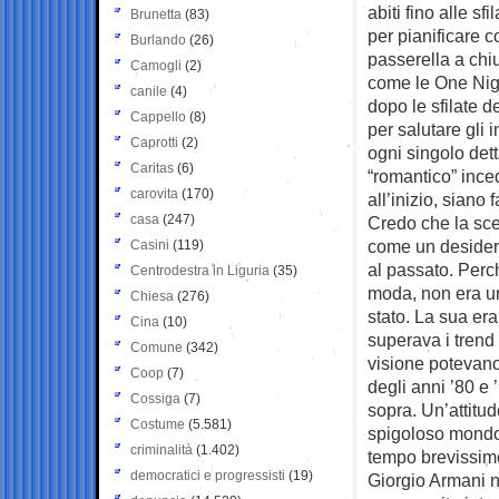
abiti fino alle sf
Brunetta
(83)
per pianificare 
Burlando
(26)
passerella a chiu
Camogli
(2)
come le One Night
canile
(4)
dopo le sfilate d
Cappello
(8)
per salutare gli 
Caprotti
(2)
ogni singolo det
Caritas
(6)
“romantico” inced
carovita
(170)
all’inizio, siano
casa
(247)
Credo che la scel
come un desideri
Casini
(119)
al passato. Perc
Centrodestra in Liguria
(35)
moda, non era uno
Chiesa
(276)
stato. La sua er
Cina
(10)
superava i trend 
Comune
(342)
visione potevano
Coop
(7)
degli anni ’80 e 
Cossiga
(7)
sopra. Un’attitu
Costume
(5.581)
spigoloso mondo 
criminalità
(1.402)
tempo brevissim
democratici e progressisti
(19)
Giorgio Armani n