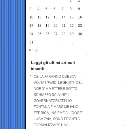
1
2
3
4
5
6
7
8
9
10
11
12
13
14
15
16
17
18
19
20
21
22
23
24
25
26
27
28
29
30
31
« Lug
Leggi gli ultimi articoli
inseriti
CE LA FARANNO QUESTA
VOLTA I PAVIDI LEGHISTI “DEL
NORD” A METTERE SOTTO
SCHIAFFO SALVINI? I
GOVERNATORI ATTILIO
FONTANA E MASSIMILIANO
FEDRIGA, INSIEME AL “DOGE”
LUCA ZAIA, SONO PRONTI A
FORMALIZZARE UNA