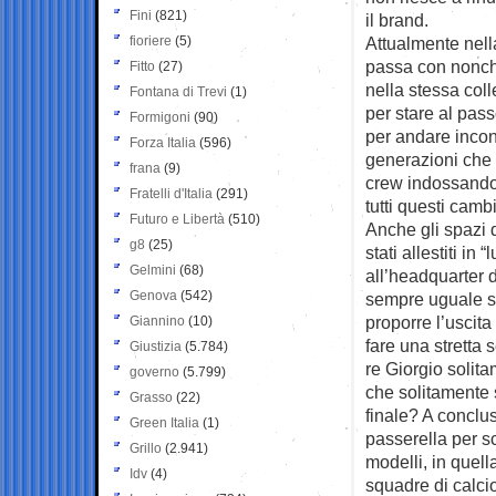
Fini
(821)
il brand.
fioriere
(5)
Attualmente nell
passa con nonch
Fitto
(27)
nella stessa colle
Fontana di Trevi
(1)
per stare al pas
Formigoni
(90)
per andare incont
Forza Italia
(596)
generazioni che 
frana
(9)
crew indossando 
Fratelli d'Italia
(291)
tutti questi camb
Futuro e Libertà
(510)
Anche gli spazi d
g8
(25)
stati allestiti in
Gelmini
(68)
all’headquarter d
Genova
(542)
sempre uguale st
proporre l’uscit
Giannino
(10)
fare una stretta 
Giustizia
(5.784)
re Giorgio solit
governo
(5.799)
che solitamente s
Grasso
(22)
finale? A conclus
Green Italia
(1)
passerella per sca
Grillo
(2.941)
modelli, in quell
Idv
(4)
squadre di calci