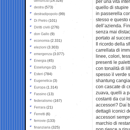
denuncia
(14.528)
per una vita inte
quello di stupire
destra
(573)
in passerella con
destradipopolo
(99)
stesso e questo 
Di Pietro
(101)
dell’azienda. Fin
Diritti civili
(276)
senza mai distac
don Gallo
(9)
portato al succe
economia
(2.331)
Il ricordo della s
elezioni
(3.303)
carrellata di imm
emergenza
(3.077)
linee, colori, te
Energia
(45)
presenti le pale
Esselunga
(2)
con tonalità di li
spesso il verde s
Esteri
(784)
shantung cangiant
Eugenetica
(3)
con cascate di cri
Europa
(1.314)
zuava, quelli a pa
Fassino
(13)
costanti da cui l
federalismo
(167)
accessori? Dai ba
Ferrara
(21)
dettagli iconici d
Ferretti
(6)
accessori sempre 
ferrovie
(133)
marchio di restar
finanziaria
(325)
non riesce a rin