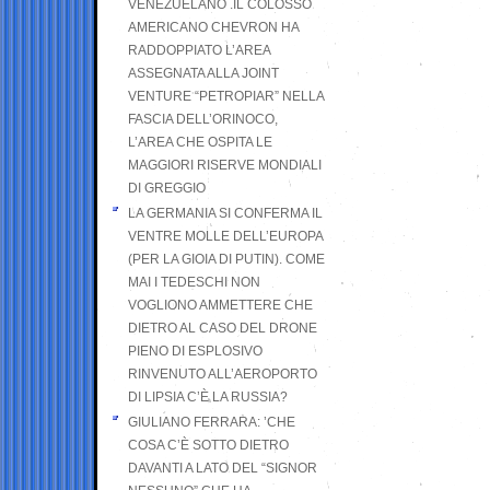
VENEZUELANO .IL COLOSSO
AMERICANO CHEVRON HA
RADDOPPIATO L’AREA
ASSEGNATA ALLA JOINT
VENTURE “PETROPIAR” NELLA
FASCIA DELL’ORINOCO,
L’AREA CHE OSPITA LE
MAGGIORI RISERVE MONDIALI
DI GREGGIO
LA GERMANIA SI CONFERMA IL
VENTRE MOLLE DELL’EUROPA
(PER LA GIOIA DI PUTIN). COME
MAI I TEDESCHI NON
VOGLIONO AMMETTERE CHE
DIETRO AL CASO DEL DRONE
PIENO DI ESPLOSIVO
RINVENUTO ALL’AEROPORTO
DI LIPSIA C’È LA RUSSIA?
GIULIANO FERRARA: ’CHE
COSA C’È SOTTO DIETRO
DAVANTI A LATO DEL “SIGNOR