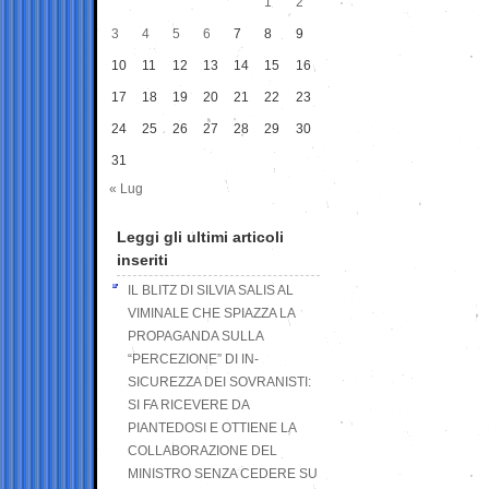
1
2
3
4
5
6
7
8
9
10
11
12
13
14
15
16
17
18
19
20
21
22
23
24
25
26
27
28
29
30
31
« Lug
Leggi gli ultimi articoli
inseriti
IL BLITZ DI SILVIA SALIS AL
VIMINALE CHE SPIAZZA LA
PROPAGANDA SULLA
“PERCEZIONE” DI IN-
SICUREZZA DEI SOVRANISTI:
SI FA RICEVERE DA
PIANTEDOSI E OTTIENE LA
COLLABORAZIONE DEL
MINISTRO SENZA CEDERE SU