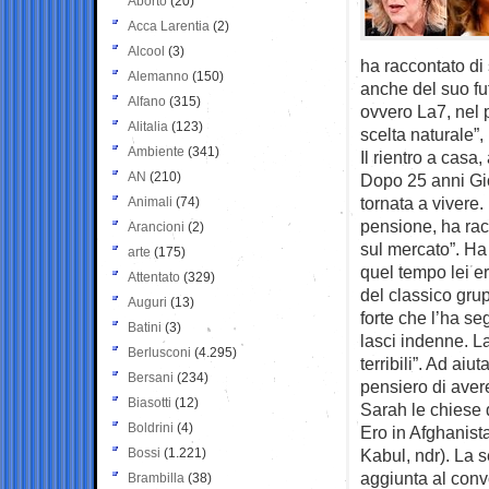
Aborto
(20)
Acca Larentia
(2)
Alcool
(3)
ha raccontato di 
Alemanno
(150)
anche del suo fut
Alfano
(315)
ovvero La7, nel 
Alitalia
(123)
scelta naturale”,
Ambiente
(341)
Il rientro a casa
AN
(210)
Dopo 25 anni Gio
tornata a vivere.
Animali
(74)
pensione, ha racc
Arancioni
(2)
sul mercato”. Ha
arte
(175)
quel tempo lei e
Attentato
(329)
del classico gru
Auguri
(13)
forte che l’ha s
Batini
(3)
lasci indenne. L
Berlusconi
(4.295)
terribili”. Ad aiu
Bersani
(234)
pensiero di aver
Biasotti
(12)
Sarah le chiese d
Boldrini
(4)
Ero in Afghanista
Bossi
(1.221)
Kabul, ndr). La 
aggiunta al conv
Brambilla
(38)