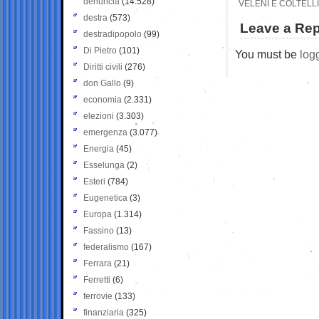
denuncia
(14.528)
VELENI E COLTELL
destra
(573)
Leave a Rep
destradipopolo
(99)
Di Pietro
(101)
You must be
log
Diritti civili
(276)
don Gallo
(9)
economia
(2.331)
elezioni
(3.303)
emergenza
(3.077)
Energia
(45)
Esselunga
(2)
Esteri
(784)
Eugenetica
(3)
Europa
(1.314)
Fassino
(13)
federalismo
(167)
Ferrara
(21)
Ferretti
(6)
ferrovie
(133)
finanziaria
(325)