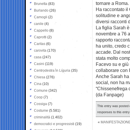
tornare a Roma. E
Brunetta
(83)
Ha raccontato il
Burlando
(26)
solitudine e ang
Camogli
(2)
diversi racconti 
canile
(4)
La figlia Sarah 
Cappello
(8)
novembre a 76 an
Caprotti
(2)
rapporto racconta
Caritas
(6)
ha unito, credo 
carovita
(170)
accade. Dal nost
casa
(247)
stata molto comp
Facevo su e giù c
Casini
(119)
collaborare con I
Centrodestra in Liguria
(35)
Anche Sarah ha a
Chiesa
(276)
social, non ha ma
Cina
(10)
“Chissenefrega d
Comune
(342)
(da Fanpage)
Coop
(7)
Cossiga
(7)
This entry was posted 
Costume
(5.581)
responses to this entr
criminalità
(1.402)
«
MANIFESTAZIONE 
democratici e progressisti
(19)