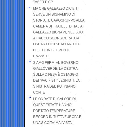
TASER E CP
MA CHE GALEAZZO DICI? TI
SERVE UN BIGNAMINO DI
STORIA. IL CAPOGRUPPO ALLA
CAMERA DI FRATELLI D’ITALIA,
GALEAZZO BIGNAMI, NEL SUO
ATTACCO SCONSIDERATO A
OSCAR LUIGI SCALFARO HA
DETTO UN BEL PO’ DI
CAZZATE
SIAMO FERMI AL GOVERNO
GIALLOVERDE: LA DESTRA
SULLA DIFESA È OSTAGGIO
DEI “PACIFISTI” LEGHISTI, LA
SINISTRA DEL PUTINIANO
CONTE
LE ONDATE DI CALORE DI
QUEST’ESTATE HANNO
PORTATO TEMPERATURE
RECORD IN TUTTA EUROPA E
UNA SICCITA’ MAI VISTA. I