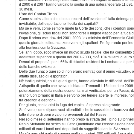
il 2000 e il 2007 hanno varcato la soglia di una galera federale 11.69
30 mesi.
L’oro del Canton Ticino
Come stupirsi allora che oltre al record dell’evasione l’Italia detenga pu
invidiabile, dell’esportazione illecita dei capitali?
Ma se è vero, come sempre ripete la Corte dei conti, che i condoni sono
l’evasione, gli scudi fiscali non sono forse il miglior viatico per la fuga d
Dopo il primo «scudo» del 2001-2003 l’ex ministro dell’Economia Giul
questo giornale tolleranza zero verso gli spalloni. Prefigurando perfino
alla frontiera con la Svizzera.
Sei anni dopo, ecco invece un nuovo scudo fiscale, che ha consentito
addirittura superiore a quella del 2001-2003, cioè 104 miliardi di euro 
Denari di proprietà per il 66% di cittadini residenti in Lombardia e per
delle banche svizzere.
Delle due l’una: o quei soldi non erano rientrati con il primo «scudo»
affatto dissuaso gli esportatori.
Nè tanti quattrini, ripuliti quasi gratis, hanno alleviato le difficoltà dell’It
A dispetto di quello che aveva dichiarato Tremonti il 16 dicembre 200
potenziamento della nostra economia, mai verificatosi per un Paese, dat
erano fuori tornano in Italia e servono per tenere aperte le imprese, non 
fra creditori e debitori».
Per giunta, con la crisi la fuga dei capitali è ripresa alla grande.
Se è vero, come dicono voci attendibili, che le cassette di sicurezza d
fatto il pieno di beni e valori provenienti dal Bel Paese.
Nel solo mese di settembre hanno preso la strada del Ticino 13 tonnellat
Paolo Stefanato ha scritto sul Fatto Quotidiano che l’Associazione banc
miliardi di euro i fondi neri depositati da soggetti italiani in Svizzera».
Ma c’è pure chi parla di somme molto superiori: 300 miliardi, forse più.