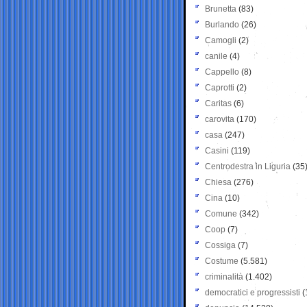
Brunetta
(83)
Burlando
(26)
Camogli
(2)
canile
(4)
Cappello
(8)
Caprotti
(2)
Caritas
(6)
carovita
(170)
casa
(247)
Casini
(119)
Centrodestra in Liguria
(35
Chiesa
(276)
Cina
(10)
Comune
(342)
Coop
(7)
Cossiga
(7)
Costume
(5.581)
criminalità
(1.402)
democratici e progressisti
(