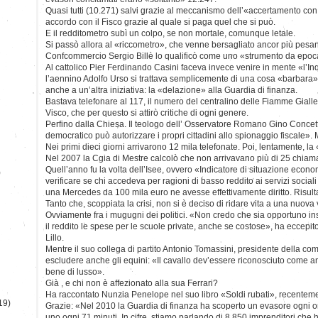
Quasi tutti (10.271) salvi grazie al meccanismo dell’«accertamento co
accordo con il Fisco grazie al quale si paga quel che si può.
E il redditometro subì un colpo, se non mortale, comunque letale.
Si passò allora al «riccometro», che venne bersagliato ancor più pesan
Confcommercio Sergio Billè lo qualificò come uno «strumento da epoca
Al cattolico Pier Ferdinando Casini faceva invece venire in mente «l’In
l’aennino Adolfo Urso si trattava semplicemente di una cosa «barbara».
anche a un’altra iniziativa: la «delazione» alla Guardia di finanza.
Bastava telefonare al 117, il numero del centralino delle Fiamme Gialle
Visco, che per questo si attirò critiche di ogni genere.
Perfino dalla Chiesa. Il teologo dell’ Osservatore Romano Gino Concet
democratico può autorizzare i propri cittadini allo spionaggio fiscale». 
Nei primi dieci giorni arrivarono 12 mila telefonate. Poi, lentamente, 
Nel 2007 la Cgia di Mestre calcolò che non arrivavano più di 25 chiama
Quell’anno fu la volta dell’Isee, ovvero «Indicatore di situazione econ
)
verificare se chi accedeva per ragioni di basso reddito ai servizi sociali
una Mercedes da 100 mila euro ne avesse effettivamente diritto. Risulta
Tanto che, scoppiata la crisi, non si è deciso di ridare vita a una nuova
Ovviamente fra i mugugni dei politici. «Non credo che sia opportuno inse
il reddito le spese per le scuole private, anche se costose», ha eccepit
Lillo.
Mentre il suo collega di partito Antonio Tomassini, presidente della co
escludere anche gli equini: «Il cavallo dev’essere riconosciuto come 
bene di lusso».
Già , e chi non è affezionato alla sua Ferrari?
Ha raccontato Nunzia Penelope nel suo libro «Soldi rubati», recenteme
19)
Grazie: «Nel 2010 la Guardia di finanza ha scoperto un evasore ogni o
uno ogni 71 minuti. In cifre, stiamo parlando di 8.850 imprenditori ch