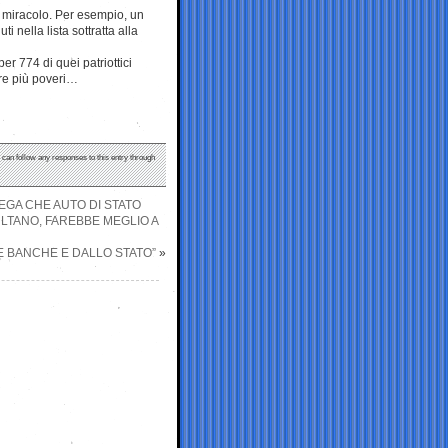
e miracolo. Per esempio, un
 nella lista sottratta alla
er 774 di quei patriottici
pre più poveri…
u can follow any responses to this entry through
EGA CHE AUTO DI STATO
LTANO, FAREBBE MEGLIO A
LE BANCHE E DALLO STATO”
»