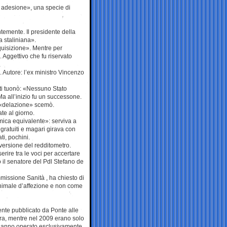
n adesione», una specie di
temente. Il presidente della
 staliniana».
quisizione». Mentre per
 Aggettivo che fu riservato
. Autore: l’ex ministro Vincenzo
ti tuonò: «Nessuno Stato
Ma all’inizio fu un successone.
la «delazione» scemò.
te al giorno.
omica equivalente»: serviva a
 gratuiti e magari girava con
ti, pochini.
 versione del redditometro.
rire tra le voci per accertare
o il senatore del Pdl Stefano de
mmissione Sanità , ha chiesto di
animale d’affezione e non come
nte pubblicato da Ponte alle
ra, mentre nel 2009 erano solo
e hanno operato esclusivamente