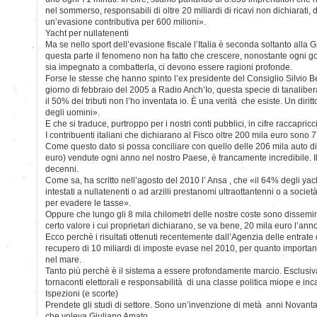
nel sommerso, responsabili di oltre 20 miliardi di ricavi non dichiarati, d
un’evasione contributiva per 600 milioni».
Yacht per nullatenenti
Ma se nello sport dell’evasione fiscale l’Italia è seconda soltanto alla G
questa parte il fenomeno non ha fatto che crescere, nonostante ogni gove
sia impegnato a combatterla, ci devono essere ragioni profonde.
Forse le stesse che hanno spinto l’ex presidente del Consiglio Silvio B
giorno di febbraio del 2005 a Radio Anch’Io, questa specie di tanalibera
il 50% dei tributi non l’ho inventata io. È una verità che esiste. Un dirit
degli uomini».
E che si traduce, purtroppo per i nostri conti pubblici, in cifre raccapricci
I contribuenti italiani che dichiarano al Fisco oltre 200 mila euro sono 
Come questo dato si possa conciliare con quello delle 206 mila auto di
euro) vendute ogni anno nel nostro Paese, è francamente incredibile. Il 
decenni.
Come sa, ha scritto nell’agosto del 2010 l’ Ansa , che «il 64% degli yach
intestati a nullatenenti o ad arzilli prestanomi ultraottantenni o a socie
per evadere le tasse».
Oppure che lungo gli 8 mila chilometri delle nostre coste sono dissemi
certo valore i cui proprietari dichiarano, se va bene, 20 mila euro l’anno
Ecco perchè i risultati ottenuti recentemente dall’Agenzia delle entrate d
recupero di 10 miliardi di imposte evase nel 2010, per quanto importa
nel mare.
Tanto più perchè è il sistema a essere profondamente marcio. Esclusiv
tornaconti elettorali e responsabilità di una classe politica miope e in
Ispezioni (e scorte)
Prendete gli studi di settore. Sono un’invenzione di metà anni Novanta
che voleva Giuliano Amato.