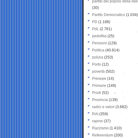
partito del popolo della libe
(30)
Partito Democratico
(1.034)
PD
(1.188)
PdL
(2.781)
pedofilia
(25)
Pensioni
(129)
Politica
(40.814)
polizia
(253)
Porto
(12)
povertà
(502)
Presepe
(14)
Primarie
(149)
Prodi
(52)
Provincia
(139)
radici e valori
(3.682)
RAI
(359)
rapine
(37)
Razzismo
(1.410)
Referendum
(200)