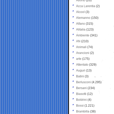
Aborto
(20)
Acca Larentia
(2)
Alcool
(3)
Alemanno
(150)
Alfano
(315)
Alitalia
(123)
Ambiente
(341)
AN
(210)
Animali
(74)
Arancioni
(2)
arte
(175)
Attentato
(329)
Auguri
(13)
Batini
(3)
Berlusconi
(4.295)
Bersani
(234)
Biasotti
(12)
Boldrini
(4)
Bossi
(1.221)
Brambilla
(38)