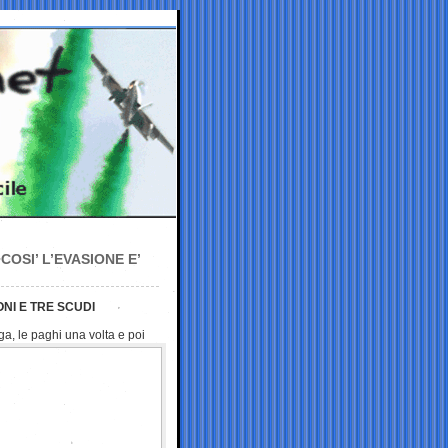
COSI’ L’EVASIONE E’
ONI E TRE SCUDI
a, le paghi una volta e
poi