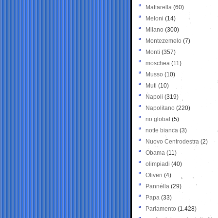
Mattarella
(60)
Meloni
(14)
Milano
(300)
Montezemolo
(7)
Monti
(357)
moschea
(11)
Musso
(10)
Muti
(10)
Napoli
(319)
Napolitano
(220)
no global
(5)
notte bianca
(3)
Nuovo Centrodestra
(2)
Obama
(11)
olimpiadi
(40)
Oliveri
(4)
Pannella
(29)
Papa
(33)
Parlamento
(1.428)