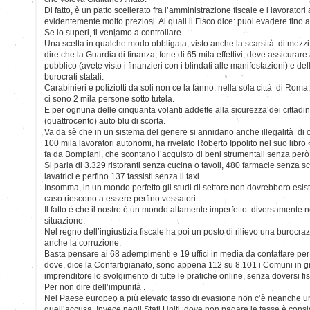
Di fatto, è un patto scellerato fra l’amministrazione fiscale e i lavoratori
evidentemente molto preziosi. Ai quali il Fisco dice: puoi evadere fino 
Se lo superi, ti veniamo a controllare.
Una scelta in qualche modo obbligata, visto anche la scarsità di mezzi p
dire che la Guardia di finanza, forte di 65 mila effettivi, deve assicura
pubblico (avete visto i finanzieri con i blindati alle manifestazioni) e delle
burocrati statali.
Carabinieri e poliziotti da soli non ce la fanno: nella sola città di Rom
ci sono 2 mila persone sotto tutela.
E per ognuna delle cinquanta volanti addette alla sicurezza dei cittadin
(quattrocento) auto blu di scorta.
Va da sè che in un sistema del genere si annidano anche illegalità di
100 mila lavoratori autonomi, ha rivelato Roberto Ippolito nel suo libro
fa da Bompiani, che scontano l’acquisto di beni strumentali senza però 
Si parla di 3.329 ristoranti senza cucina o tavoli, 480 farmacie senza s
lavatrici e perfino 137 tassisti senza il taxi.
Insomma, in un mondo perfetto gli studi di settore non dovrebbero esis
caso riescono a essere perfino vessatori.
Il fatto è che il nostro è un mondo altamente imperfetto: diversamente 
situazione.
Nel regno dell’ingiustizia fiscale ha poi un posto di rilievo una burocr
anche la corruzione.
Basta pensare ai 68 adempimenti e 19 uffici in media da contattare per ap
dove, dice la Confartigianato, sono appena 112 su 8.101 i Comuni in g
imprenditore lo svolgimento di tutte le pratiche online, senza doversi fi
Per non dire dell’impunità .
Nel Paese europeo a più elevato tasso di evasione non c’è neanche un
quell’accusa. Invece negli Stati Uniti, dove non pagare le tasse è consi