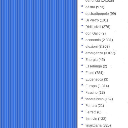
denuncia
(14.528)
destra
(573)
destradipopolo
(99)
Di Pietro
(101)
Diritti civili
(276)
don Gallo
(9)
economia
(2.331)
elezioni
(3.303)
emergenza
(3.077)
Energia
(45)
Esselunga
(2)
Esteri
(784)
Eugenetica
(3)
Europa
(1.314)
Fassino
(13)
federalismo
(167)
Ferrara
(21)
Ferretti
(6)
ferrovie
(133)
finanziaria
(325)