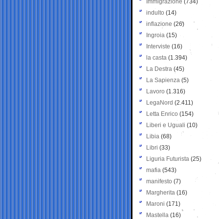
Immigrazione
(734)
indulto
(14)
inflazione
(26)
Ingroia
(15)
Interviste
(16)
la casta
(1.394)
La Destra
(45)
La Sapienza
(5)
Lavoro
(1.316)
LegaNord
(2.411)
Letta Enrico
(154)
Liberi e Uguali
(10)
Libia
(68)
Libri
(33)
Liguria Futurista
(25)
mafia
(543)
manifesto
(7)
Margherita
(16)
Maroni
(171)
Mastella
(16)