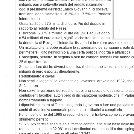
miliardi, pari a sette-otto punti del reddito nazionale»,
oggi il presidente dell’Istat Enrico Giovannini ci solleva:
trent’anni dopo siamo fra il 16,3% e il 17,5% del Prodotto
interno lordo.
Ossia fra 255 e 275 miliardi di euro. Più del doppio in
rapporto al reddito del Paese.
E siccome i 28 mila miliardi di lire del 1981 equivalgono
a 54 miliardi di euro attuali, significa che trent’anni dopo
la denuncia di Reviglio l’infedeltà fiscale si è in valore assoluto moltip
Un risultato che farebbe esultare lo straordinario personaggio creato 
per mettere il dito nell’occhio a una certa politica ingorda e affaristica.
Conseguito, peraltro, in seguito a ben tre condoni tombali che hanno co
25 di quei trent’anni.
Senza parlare dei tre diversi scudi fiscali che hanno consentito di reg
miliardi di euro esportati illegalmente.
Redditometro e cavalli
Non servì la legge sulle «manette agli evasori», arrivata nel 1982, che f
Sofia Loren.
Non servì l’invenzione del redditometro, una specie di questionario sped
contribuenti facoltosi autori però di dichiarazioni modeste, che in Parl
bombardamento a tappeto.
I diportisti ricorsero al Tar costringendo il governo a fare una parziale 
centri di assistenza comunale per aiutare i cittadini a compilarlo.
Poi un bel giorno del 1998 si scoprì che non si trattava, come speravano
strumento perfetto.
Su 76.025 cartelle spedite ad altrettanti contribuenti sulla base delle i
redditometro, in ben 32.081 casi i destinatari erano riusciti a dare spieg
evasori conclamati erano «soltanto» 12.247.