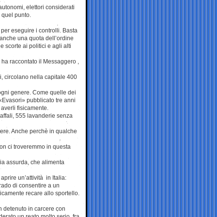
 autonomi, elettori considerati
a quel punto.
er eseguire i controlli. Basta
re anche una quota dell’ordine
 scorte ai politici e agli alti
a, ha raccontato il Messaggero ,
i, circolano nella capitale 400
 ogni genere. Come quelle dei
 «Evasori» pubblicato tre anni
averli fisicamente.
caffali, 555 lavanderie senza
tere. Anche perchè in qualche
non ci troveremmo in questa
azia assurda, che alimenta
rire un’attività in Italia:
rado di consentire a un
sicamente recare allo sportello.
 detenuto in carcere con
derato un reato molto serio, fra