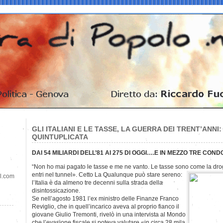
GLI ITALIANI E LE TASSE, LA GUERRA DEI TRENT’ANNI: 
QUINTUPLICATA
DAI 54 MILIARDI DELL’81 AI 275 DI OGGI….E IN MEZZO TRE COND
“Non ho mai pagato le tasse e me ne vanto. Le tasse sono come la drog
entri nel tunnel». Cetto La Qualunque può stare sereno:
il.com
l’Italia è da almeno tre decenni sulla strada della
disintossicazione.
Se nell’agosto 1981 l’ex ministro delle Finanze Franco
Reviglio, che in quell’incarico aveva al proprio fianco il
giovane Giulio Tremonti, rivelò in una intervista al Mondo
che l’evasione fiscale si poteva valutare «in circa 28 mila