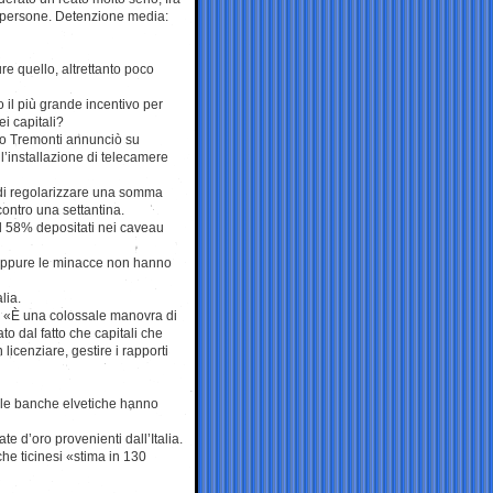
1 persone. Detenzione media:
re quello, altrettanto poco
 il più grande incentivo per
ei capitali?
io Tremonti annunciò su
 l’installazione di telecamere
 di regolarizzare una somma
contro una settantina.
 il 58% depositati nei caveau
, oppure le minacce non hanno
alia.
9: «È una colossale manovra di
o dal fatto che capitali che
licenziare, gestire i rapporti
elle banche elvetiche hanno
e d’oro provenienti dall’Italia.
he ticinesi «stima in 130