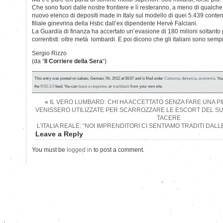
Che sono fuori dalle nostre frontiere e lì resteranno, a meno di qualch
nuovo elenco di depositi made in Italy sul modello di quei 5.439 contenuti
filiale ginevrina della Hsbc dall’ex dipendente Hervè Falciani.
La Guardia di finanza ha accertato un’evasione di 180 milioni soltanto p
correntisti: oltre metà lombardi. E poi dicono che gli italiani sono sem
Sergio Rizzo
(da “
Il Corriere della Sera
“)
This entry was posted on sabato, Gennaio 7th, 2012 at 00:07 and is filed under
Costume
,
denuncia
,
economia
. Yo
the
RSS 2.0
feed. You can
leave a response
, or
trackback
from your own site.
«
IL VERO LUMBARD: CHI HA ACCETTATO SENZA FARE UNA PI
VENISSERO UTILIZZATE PER SCARROZZARE LE ESCORT DEL SU
TACERE
L’ITALIA REALE: “NOI IMPRENDITORI CI SENTIAMO TRADITI DAL
Leave a Reply
You must be
logged in
to post a comment.