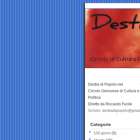
Destra di Popolo.net
Circolo Genovese di Cultura e
Politica
Diretto da Riccardo Fucile
Scrivici: destradipopolo@gma
Categorie
100 giorni
(5)