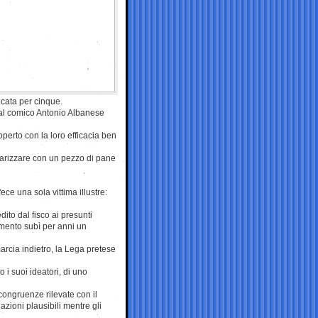
licata per cinque.
dal comico Antonio Albanese
perto con la loro efficacia ben
olarizzare con un pezzo di pane
ece una sola vittima illustre:
ito dal fisco ai presunti
amento subì per anni un
marcia indietro, la Lega pretese
 i suoi ideatori, di uno
ncongruenze rilevate con il
azioni plausibili mentre gli