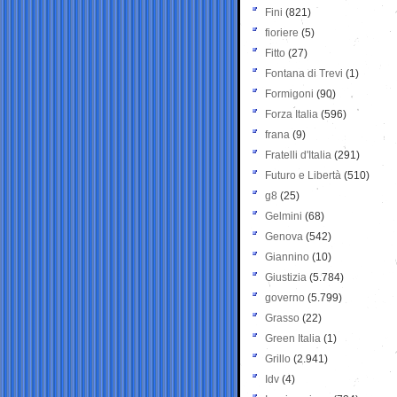
Fini
(821)
fioriere
(5)
Fitto
(27)
Fontana di Trevi
(1)
Formigoni
(90)
Forza Italia
(596)
frana
(9)
Fratelli d'Italia
(291)
Futuro e Libertà
(510)
g8
(25)
Gelmini
(68)
Genova
(542)
Giannino
(10)
Giustizia
(5.784)
governo
(5.799)
Grasso
(22)
Green Italia
(1)
Grillo
(2.941)
Idv
(4)