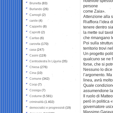
notevole spessor
Brunetta
(83)
persone
Burlando
(26)
come Zaia».
Camogli
(2)
Attenzione alla s
canile
(4)
Riaffiora l’idea
Cappello
(8)
tenere dentro si
la mette sul tavo
Caprotti
(2)
che rimangano le
Caritas
(6)
Poi sulla struttu
carovita
(170)
territorio trovi n
casa
(247)
Un progetto pol
Casini
(119)
qualcuno se ne fa
Centrodestra in Liguria
(35)
forse, che si pot
Chiesa
(276)
Nessuno lo dice 
Cina
(10)
l’argomento. Ma 
Comune
(342)
linea, avrà molto
Coop
(7)
Quale condizione
assumendone la
Cossiga
(7)
Il ruolo di Matte
Costume
(5.581)
però in politica 
criminalità
(1.402)
governatore uscen
democratici e progressisti
(19)
Massimo Garavagl