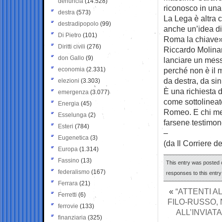
denuncia
(14.528)
riconosco in una 
destra
(573)
La Lega è altra c
destradipopolo
(99)
anche un’idea di 
Di Pietro
(101)
Roma la chiave»
Diritti civili
(276)
Riccardo Molinari
don Gallo
(9)
lanciare un mess
economia
(2.331)
perché non è il 
da destra, da sin
elezioni
(3.303)
È una richiesta di
emergenza
(3.077)
come sottolinea
Energia
(45)
Romeo. E chi megl
Esselunga
(2)
farsene testimo
Esteri
(784)
–
Eugenetica
(3)
(da Il Corriere d
Europa
(1.314)
Fassino
(13)
This entry was posted o
federalismo
(167)
responses to this entr
Ferrara
(21)
«
“ATTENTI A
Ferretti
(6)
FILO-RUSSO, 
ferrovie
(133)
ALL’INVIAT
finanziaria
(325)