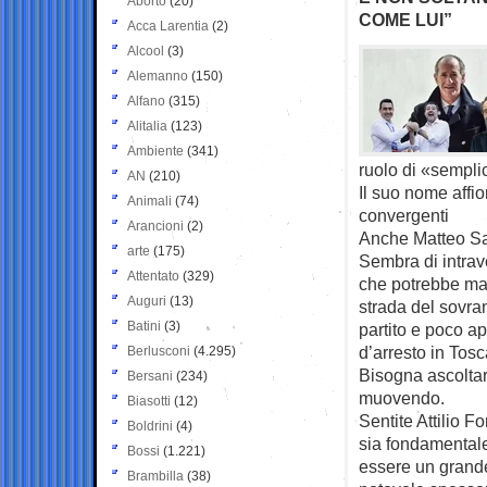
Aborto
(20)
COME LUI”
Acca Larentia
(2)
Alcool
(3)
Alemanno
(150)
Alfano
(315)
Alitalia
(123)
Ambiente
(341)
ruolo di «sempli
AN
(210)
Il suo nome affior
Animali
(74)
convergenti
Arancioni
(2)
Anche Matteo Sal
arte
(175)
Sembra di intrave
Attentato
(329)
che potrebbe ma
Auguri
(13)
strada del sovra
Batini
(3)
partito e poco ap
d’arresto in Tos
Berlusconi
(4.295)
Bisogna ascoltare
Bersani
(234)
muovendo.
Biasotti
(12)
Sentite Attilio 
Boldrini
(4)
sia fondamentale
Bossi
(1.221)
essere un grand
Brambilla
(38)