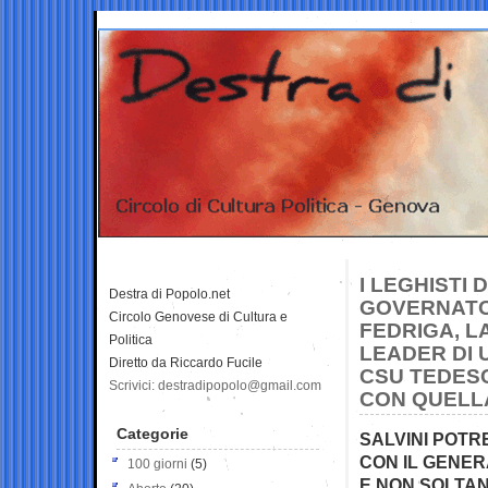
I LEGHISTI 
Destra di Popolo.net
GOVERNATOR
Circolo Genovese di Cultura e
FEDRIGA, 
Politica
LEADER DI 
Diretto da Riccardo Fucile
CSU TEDESC
Scrivici: destradipopolo@gmail.com
CON QUELLA
Categorie
SALVINI POT
CON IL GENER
100 giorni
(5)
E NON SOLTAN