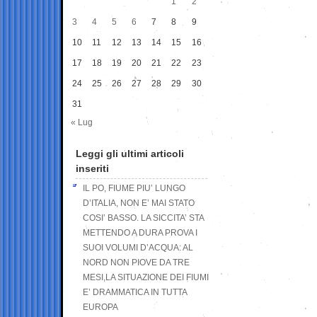
1
2
3
4
5
6
7
8
9
10
11
12
13
14
15
16
17
18
19
20
21
22
23
24
25
26
27
28
29
30
31
« Lug
Leggi gli ultimi articoli
inseriti
IL PO, FIUME PIU’ LUNGO
D’ITALIA, NON E’ MAI STATO
COSI’ BASSO. LA SICCITA’ STA
METTENDO A DURA PROVA I
SUOI VOLUMI D’ACQUA: AL
NORD NON PIOVE DA TRE
MESI,LA SITUAZIONE DEI FIUMI
E’ DRAMMATICA IN TUTTA
EUROPA