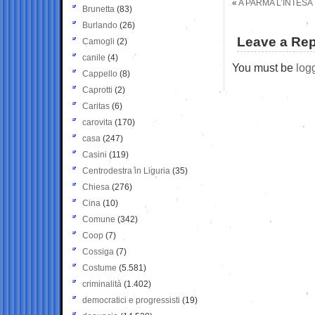
«
A PARMA L’INTESA
Brunetta
(83)
Burlando
(26)
Leave a Rep
Camogli
(2)
canile
(4)
You must be
log
Cappello
(8)
Caprotti
(2)
Caritas
(6)
carovita
(170)
casa
(247)
Casini
(119)
Centrodestra in Liguria
(35)
Chiesa
(276)
Cina
(10)
Comune
(342)
Coop
(7)
Cossiga
(7)
Costume
(5.581)
criminalità
(1.402)
democratici e progressisti
(19)