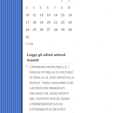
1
2
3
4
5
6
7
8
9
10
11
12
13
14
15
16
17
18
19
20
21
22
23
24
25
26
27
28
29
30
31
« Lug
Leggi gli ultimi articoli
inseriti
CERIMONIA MARCINELLE, I
SINDACATI BELGI SI VOLTANO
DI SPALLE AL DISCORSO DI LA
RUSSA: “NON VOGLIAMO CHE
LAVORATORI IMMIGRATI
ITALIANI CHE SONO MORTI
NEL NOSTRO PAESE SIANO
COMMEMORATI DA UN
ESTREMISTA DI DESTRA”