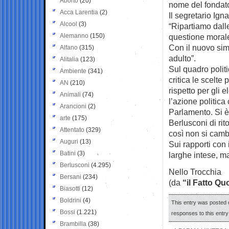
Aborto
(20)
nome del fondato
Acca Larentia
(2)
Il segretario Ig
Alcool
(3)
“Ripartiamo dalle
Alemanno
(150)
questione morale,
Con il nuovo simb
Alfano
(315)
adulto”.
Alitalia
(123)
Sul quadro polit
Ambiente
(341)
critica le scelte
AN
(210)
rispetto per gli 
Animali
(74)
l’azione politica
Arancioni
(2)
Parlamento. Si è
arte
(175)
Berlusconi di rit
Attentato
(329)
così non si cambi
Auguri
(13)
Sui rapporti con
Batini
(3)
larghe intese, ma 
Berlusconi
(4.295)
Nello Trocchia
Bersani
(234)
(da
“il Fatto Qu
Biasotti
(12)
Boldrini
(4)
This entry was posted 
Bossi
(1.221)
responses to this entr
Brambilla
(38)