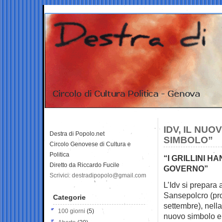
IDV, IL NU
Destra di Popolo.net
SIMBOLO”
Circolo Genovese di Cultura e
Politica
“I GRILLINI 
Diretto da Riccardo Fucile
GOVERNO”
Scrivici: destradipopolo@gmail.com
L’Idv si prepara a
Sansepolcro (pr
Categorie
settembre), nell
100 giorni
(5)
nuovo simbolo e 