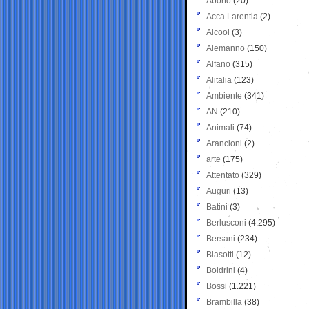
Aborto
(20)
Acca Larentia
(2)
Alcool
(3)
Alemanno
(150)
Alfano
(315)
Alitalia
(123)
Ambiente
(341)
AN
(210)
Animali
(74)
Arancioni
(2)
arte
(175)
Attentato
(329)
Auguri
(13)
Batini
(3)
Berlusconi
(4.295)
Bersani
(234)
Biasotti
(12)
Boldrini
(4)
Bossi
(1.221)
Brambilla
(38)