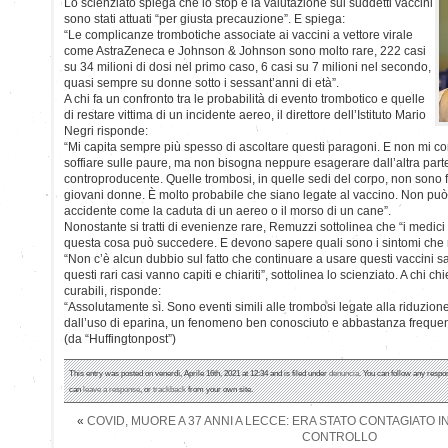
Lo scienziato spiega che lo stop e la valutazione sui suddetti vaccini
sono stati attuati “per giusta precauzione”. E spiega:
“Le complicanze trombotiche associate ai vaccini a vettore virale
come AstraZeneca e Johnson & Johnson sono molto rare, 222 casi
su 34 milioni di dosi nel primo caso, 6 casi su 7 milioni nel secondo,
quasi sempre su donne sotto i sessant’anni di età”.
A chi fa un confronto tra le probabilità di evento trombotico e quelle
di restare vittima di un incidente aereo, il direttore dell’Istituto Mario
Negri risponde:
“Mi capita sempre più spesso di ascoltare questi paragoni. E non mi 
soffiare sulle paure, ma non bisogna neppure esagerare dall’altra par
controproducente. Quelle trombosi, in quelle sedi del corpo, non sono f
giovani donne. È molto probabile che siano legate al vaccino. Non pu
accidente come la caduta di un aereo o il morso di un cane”.
Nonostante si tratti di evenienze rare, Remuzzi sottolinea che “i med
questa cosa può succedere. E devono sapere quali sono i sintomi che 
“Non c’è alcun dubbio sul fatto che continuare a usare questi vaccini sal
questi rari casi vanno capiti e chiariti”, sottolinea lo scienziato. A chi ch
curabili, risponde:
“Assolutamente sì. Sono eventi simili alle trombosi legate alla riduzione
dall’uso di eparina, un fenomeno ben conosciuto e abbastanza frequen
(da “Huffingtonpost”)
This entry was posted on venerdì, Aprile 16th, 2021 at 12:34 and is filed under
denuncia
. You can follow any respo
can
leave a response
, or
trackback
from your own site.
«
COVID, MUORE A 37 ANNI A LECCE: ERA STATO CONTAGIATO
CONTROLLO