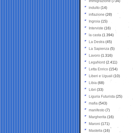
Immigrazione
(734)
indulto
(14)
inflazione
(26)
Ingroia
(15)
Interviste
(16)
la casta
(1.394)
La Destra
(45)
La Sapienza
(5)
Lavoro
(1.316)
LegaNord
(2.411)
Letta Enrico
(154)
Liberi e Uguali
(10)
Libia
(68)
Libri
(33)
Liguria Futurista
(25)
mafia
(543)
manifesto
(7)
Margherita
(16)
Maroni
(171)
Mastella
(16)