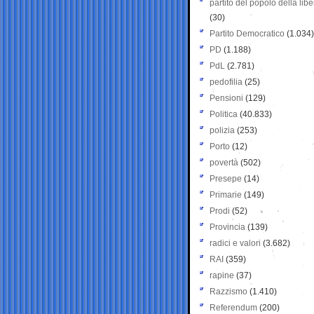
partito del popolo della libe
(30)
Partito Democratico
(1.034)
PD
(1.188)
PdL
(2.781)
pedofilia
(25)
Pensioni
(129)
Politica
(40.833)
polizia
(253)
Porto
(12)
povertà
(502)
Presepe
(14)
Primarie
(149)
Prodi
(52)
Provincia
(139)
radici e valori
(3.682)
RAI
(359)
rapine
(37)
Razzismo
(1.410)
Referendum
(200)