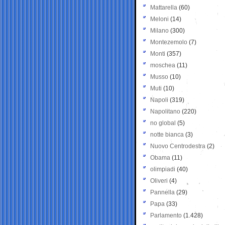
Mattarella
(60)
Meloni
(14)
Milano
(300)
Montezemolo
(7)
Monti
(357)
moschea
(11)
Musso
(10)
Muti
(10)
Napoli
(319)
Napolitano
(220)
no global
(5)
notte bianca
(3)
Nuovo Centrodestra
(2)
Obama
(11)
olimpiadi
(40)
Oliveri
(4)
Pannella
(29)
Papa
(33)
Parlamento
(1.428)