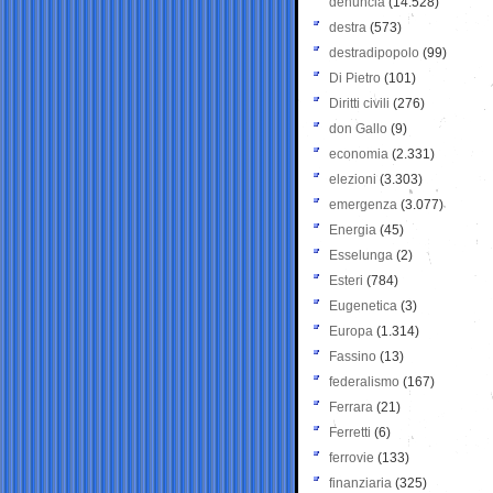
denuncia
(14.528)
destra
(573)
destradipopolo
(99)
Di Pietro
(101)
Diritti civili
(276)
don Gallo
(9)
economia
(2.331)
elezioni
(3.303)
emergenza
(3.077)
Energia
(45)
Esselunga
(2)
Esteri
(784)
Eugenetica
(3)
Europa
(1.314)
Fassino
(13)
federalismo
(167)
Ferrara
(21)
Ferretti
(6)
ferrovie
(133)
finanziaria
(325)