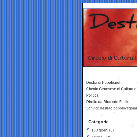
Destra di Popolo.net
Circolo Genovese di Cultura e
Politica
Diretto da Riccardo Fucile
Scrivici: destradipopolo@gma
Categorie
100 giorni
(5)