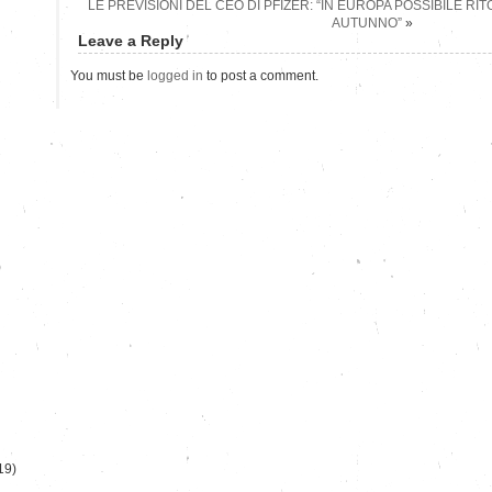
LE PREVISIONI DEL CEO DI PFIZER: “IN EUROPA POSSIBILE RI
AUTUNNO”
»
Leave a Reply
You must be
logged in
to post a comment.
)
19)