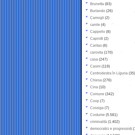
Brunetta
(83)
Burlando
(26)
Camogli
(2)
canile
(4)
Cappello
(8)
Caprotti
(2)
Caritas
(6)
carovita
(170)
casa
(247)
Casini
(119)
Centrodestra in Liguria
(35
Chiesa
(276)
Cina
(10)
Comune
(342)
Coop
(7)
Cossiga
(7)
Costume
(5.581)
criminalità
(1.402)
democratici e progressisti
(