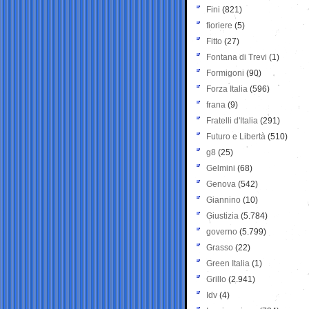
Fini
(821)
fioriere
(5)
Fitto
(27)
Fontana di Trevi
(1)
Formigoni
(90)
Forza Italia
(596)
frana
(9)
Fratelli d'Italia
(291)
Futuro e Libertà
(510)
g8
(25)
Gelmini
(68)
Genova
(542)
Giannino
(10)
Giustizia
(5.784)
governo
(5.799)
Grasso
(22)
Green Italia
(1)
Grillo
(2.941)
Idv
(4)