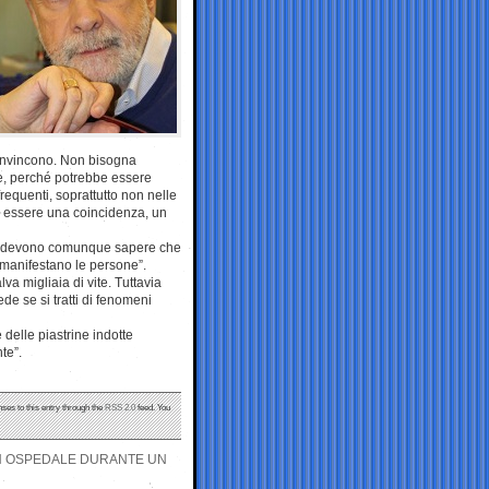
convincono. Non bisogna
te, perché potrebbe essere
requenti, soprattutto non nelle
ò essere una coincidenza, un
ici devono comunque sapere che
manifestano le persone”.
va migliaia di vite. Tuttavia
iede se si tratti di fenomeni
 delle piastrine indotte
te”.
nses to this entry through the
RSS 2.0
feed. You
 IN OSPEDALE DURANTE UN