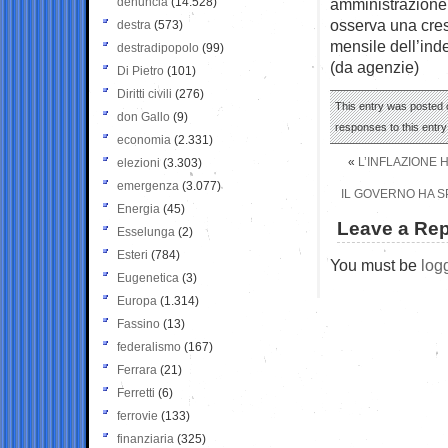
denuncia
(14.528)
amministrazione,
osserva una cres
destra
(573)
mensile dell’ind
destradipopolo
(99)
(da agenzie)
Di Pietro
(101)
Diritti civili
(276)
This entry was posted 
don Gallo
(9)
responses to this entr
economia
(2.331)
«
L’INFLAZIONE 
elezioni
(3.303)
emergenza
(3.077)
IL GOVERNO HA S
Energia
(45)
Leave a Rep
Esselunga
(2)
Esteri
(784)
You must be
log
Eugenetica
(3)
Europa
(1.314)
Fassino
(13)
federalismo
(167)
Ferrara
(21)
Ferretti
(6)
ferrovie
(133)
finanziaria
(325)