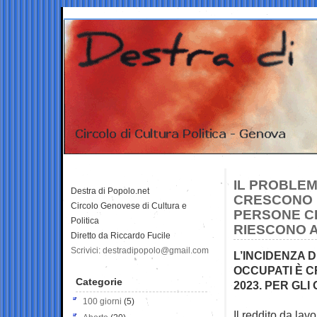
IL PROBLEM
Destra di Popolo.net
CRESCONO I
Circolo Genovese di Cultura e
PERSONE CH
Politica
RIESCONO 
Diretto da Riccardo Fucile
Scrivici: destradipopolo@gmail.com
L’INCIDENZA 
OCCUPATI È C
Categorie
2023. PER GLI
100 giorni
(5)
Il reddito da lavo