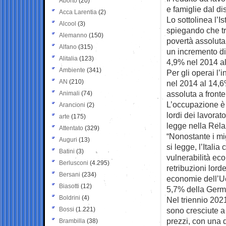
Aborto
(20)
e famiglie dal d
Acca Larentia
(2)
Lo sottolinea l’
Alcool
(3)
spiegando che tra
Alemanno
(150)
povertà assoluta 
Alfano
(315)
un incremento di
Alitalia
(123)
4,9% nel 2014 a
Ambiente
(341)
Per gli operai l
AN
(210)
nel 2014 al 14,6
assoluta a fronte
Animali
(74)
L’occupazione è 
Arancioni
(2)
lordi dei lavorat
arte
(175)
legge nella Rela
Attentato
(329)
“Nonostante i mig
Auguri
(13)
si legge, l’Itali
Batini
(3)
vulnerabilità eco
Berlusconi
(4.295)
retribuzioni lord
Bersani
(234)
economie dell’Ue
Biasotti
(12)
5,7% della Germ
Boldrini
(4)
Nel triennio 2021-
Bossi
(1.221)
sono cresciute a
prezzi, con una 
Brambilla
(38)