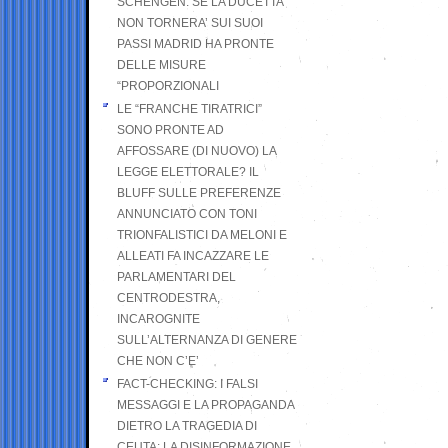
SCHENGEN. SE LA DUCETTA
NON TORNERA’ SUI SUOI
PASSI MADRID HA PRONTE
DELLE MISURE
“PROPORZIONALI
LE “FRANCHE TIRATRICI”
SONO PRONTE AD
AFFOSSARE (DI NUOVO) LA
LEGGE ELETTORALE? IL
BLUFF SULLE PREFERENZE
ANNUNCIATO CON TONI
TRIONFALISTICI DA MELONI E
ALLEATI FA INCAZZARE LE
PARLAMENTARI DEL
CENTRODESTRA,
INCAROGNITE
SULL’ALTERNANZA DI GENERE
CHE NON C’E’
FACT-CHECKING: I FALSI
MESSAGGI E LA PROPAGANDA
DIETRO LA TRAGEDIA DI
CEUTA: LA DISINFORMAZIONE