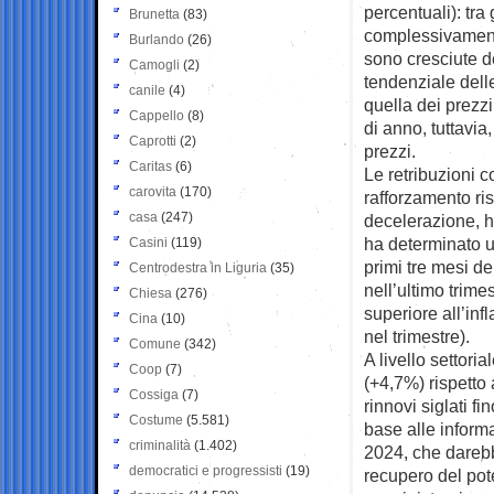
percentuali): tr
Brunetta
(83)
complessivamente
Burlando
(26)
sono cresciute d
Camogli
(2)
tendenziale delle
canile
(4)
quella dei prezzi
Cappello
(8)
di anno, tuttavia,
Caprotti
(2)
prezzi.
Caritas
(6)
Le retribuzioni c
carovita
(170)
rafforzamento ri
casa
(247)
decelerazione, 
ha determinato un
Casini
(119)
primi tre mesi d
Centrodestra in Liguria
(35)
nell’ultimo trime
Chiesa
(276)
superiore all’inf
Cina
(10)
nel trimestre).
Comune
(342)
A livello settoria
Coop
(7)
(+4,7%) rispetto
Cossiga
(7)
rinnovi siglati fi
Costume
(5.581)
base alle informa
criminalità
(1.402)
2024, che darebbe
democratici e progressisti
(19)
recupero del pote