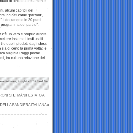
uali di diritto o direttamente
, alcuni capitoli del
a indicati come “parziali”,
re” il documento in 20 punti
l programma del partito”.
n c’è un vero e proprio autore
ttere insieme i testi usciti
 e quelli prodotti dagli stessi
sia di certo la prima volta: le
aca Virginia Raggi poche
nti, tra cui una relazione dei
onses to this entry through the
RSS 2.0
feed. You
RONI SI E’ MANIFESTATO A
 DELLA BANDIERA ITALIANA
»