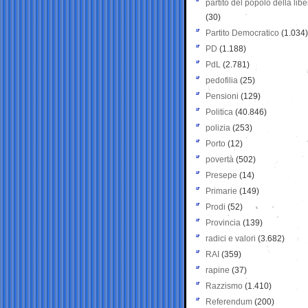
partito del popolo della libe
(30)
Partito Democratico
(1.034)
PD
(1.188)
PdL
(2.781)
pedofilia
(25)
Pensioni
(129)
Politica
(40.846)
polizia
(253)
Porto
(12)
povertà
(502)
Presepe
(14)
Primarie
(149)
Prodi
(52)
Provincia
(139)
radici e valori
(3.682)
RAI
(359)
rapine
(37)
Razzismo
(1.410)
Referendum
(200)