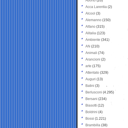
Aborto
(20)
Acca Larentia
(2)
Alcool
(3)
Alemanno
(150)
Alfano
(315)
Alitalia
(123)
Ambiente
(341)
AN
(210)
Animali
(74)
Arancioni
(2)
arte
(175)
Attentato
(329)
Auguri
(13)
Batini
(3)
Berlusconi
(4.295)
Bersani
(234)
Biasotti
(12)
Boldrini
(4)
Bossi
(1.221)
Brambilla
(38)