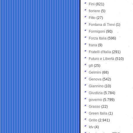
Fini
(821)
fioriere
(5)
Fitto
(27)
Fontana di Trevi
(1)
Formigoni
(90)
Forza Italia
(596)
frana
(9)
Fratelli d'Italia
(291)
Futuro e Libertà
(510)
g8
(25)
Gelmini
(68)
Genova
(542)
Giannino
(10)
Giustizia
(5.784)
governo
(5.799)
Grasso
(22)
Green Italia
(1)
Grillo
(2.941)
Idv
(4)