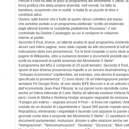
Perchè Il Post ha fatto le pulci al programma del Movimento 5 Stelle, la
forza politica che della propria diversità nell’onestà ha fatto la
bandiera, scoprendo che in realtà si tratta di un puzzle di idee e
contributi altrui.
Ovvero, tutto tranne che il frutto di quello sforzo collettivo dal basso
che avrebbe portato a un programma elettorale “scritto ed elaborato
dagli attivisti tramite la cosiddetta piattaforma Rousseau”, il sito
controllato da Davide Casaleggio su cui si svolgono le votazioni
interne al partito.
Secondo Il Post, invece, un’attenta analisi di quel programma rivelereb
alcuni casi intere pagine, sono state copiate da altri documenti di tutt’
indicazione della loro provenienza. Tra le fonti ricopiate ci sono studi scie
pagine di Wikipedia, oltre a numerosi dossier e documenti prodotti dal 
scritti da esponenti di partiti avversari del Movimento 5 Stelle”.
Il programma del M5s è composto di 20 punti tematici. Secondo Il Post
spurie di ben diversa provenienza rispetto a un sincero brainstorming de
“Sviluppo economico” ospiterebbe, ad esempio, una decina di paragrafi
specificata la provenienza”. Ci sono stralci “di un’interrogazione parla
senatore Pd Giorgio Roilo, di uno studio IEFE Bocconi e di un articolo d
dall’economista Jean-Paul Fitoussi, le cui parole sono riprodotte come
anche un’intera intervista di Carlo Sibilia all’attivista svedese Helen
però i nomi di Sibilia e Norberg-Hodge vengano segnalati da nessuna 
“Il plagio più esteso – segnala ancora Il Post – si trova nel capitolo ‘Am
copiate da un dossier di Legambiente e “quasi 300 parole copiate senza
Repubblica, eliminando i virgolettati e facendo così apparire le parole de
giornale come idee e proposte del Movimento 5 Stelle”. Ci sarebbero r
documenti parlamentari, risoluzioni, dossier e altre relazioni anche nei c
“Immigrazione”, “Telecomunicazioni”, “Giustizia”, “Sicurezza”, “Beni cultu