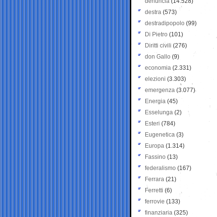
denuncia
(14.528)
destra
(573)
destradipopolo
(99)
Di Pietro
(101)
Diritti civili
(276)
don Gallo
(9)
economia
(2.331)
elezioni
(3.303)
emergenza
(3.077)
Energia
(45)
Esselunga
(2)
Esteri
(784)
Eugenetica
(3)
Europa
(1.314)
Fassino
(13)
federalismo
(167)
Ferrara
(21)
Ferretti
(6)
ferrovie
(133)
finanziaria
(325)