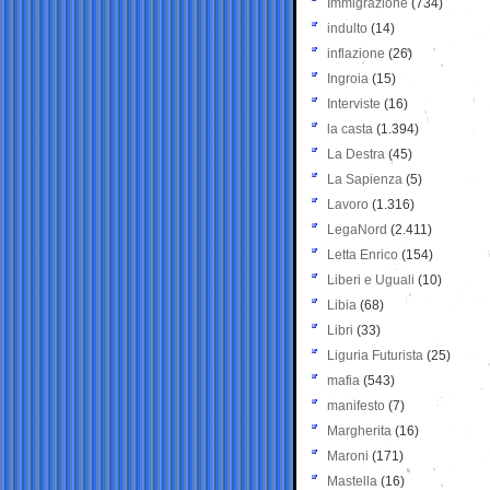
Immigrazione
(734)
indulto
(14)
inflazione
(26)
Ingroia
(15)
Interviste
(16)
la casta
(1.394)
La Destra
(45)
La Sapienza
(5)
Lavoro
(1.316)
LegaNord
(2.411)
Letta Enrico
(154)
Liberi e Uguali
(10)
Libia
(68)
Libri
(33)
Liguria Futurista
(25)
mafia
(543)
manifesto
(7)
Margherita
(16)
Maroni
(171)
Mastella
(16)