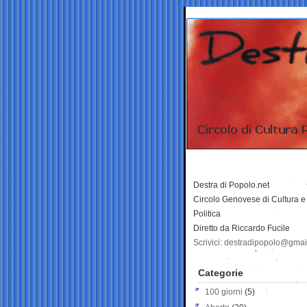
Destra di Popolo.net
Circolo Genovese di Cultura e
Politica
Diretto da Riccardo Fucile
Scrivici: destradipopolo@gma
Categorie
100 giorni
(5)