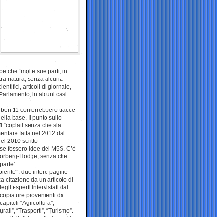
be che “molte sue parti, in
altra natura, senza alcuna
ntifici, articoli di giornale,
Parlamento, in alcuni casi
, ben 11 conterrebbero tracce
lla base. Il punto sullo
 “copiati senza che sia
mentare fatta nel 2012 dal
el 2010 scritto
 se fossero idee del M5S. C’è
a Norberg-Hodge, senza che
parte”.
biente'”: due intere pagine
 citazione da un articolo di
gli esperti intervistati dal
icopiature provenienti da
apitoli “Agricoltura”,
rali”, “Trasporti”, “Turismo”.