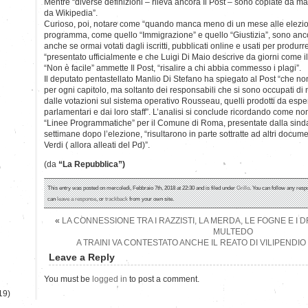
Mentre “diverse definizioni – rileva ancora Il Post – sono copiate da man
da Wikipedia”.
Curioso, poi, notare come “quando manca meno di un mese alle elezioni
programma, come quello “Immigrazione” e quello “Giustizia”, sono ancor
anche se ormai votati dagli iscritti, pubblicati online e usati per produr
“presentato ufficialmente e che Luigi Di Maio descrive da giorni come i
“Non è facile” ammette Il Post, “risalire a chi abbia commesso i plagi”.
Il deputato pentastellato Manlio Di Stefano ha spiegato al Post “che no
per ogni capitolo, ma soltanto dei responsabili che si sono occupati di me
dalle votazioni sul sistema operativo Rousseau, quelli prodotti da esperti
parlamentari e dai loro staff”. L’analisi si conclude ricordando come non 
“Linee Programmatiche” per il Comune di Roma, presentate dalla sind
settimane dopo l’elezione, “risultarono in parte sottratte ad altri docume
Verdi ( allora alleati del Pd)”.
(da
“La Repubblica”)
)
This entry was posted on mercoledì, Febbraio 7th, 2018 at 22:30 and is filed under
Grillo
. You can follow any resp
can
leave a response
, or
trackback
from your own site.
«
LA CONNESSIONE TRA I RAZZISTI, LA MERDA, LE FOGNE E I D
MULTEDO
A TRAINI VA CONTESTATO ANCHE IL REATO DI VILIPENDIO
Leave a Reply
You must be
logged in
to post a comment.
19)