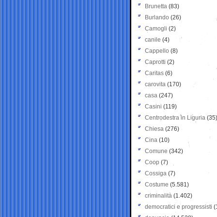
Brunetta
(83)
Burlando
(26)
Camogli
(2)
canile
(4)
Cappello
(8)
Caprotti
(2)
Caritas
(6)
carovita
(170)
casa
(247)
Casini
(119)
Centrodestra in Liguria
(35
Chiesa
(276)
Cina
(10)
Comune
(342)
Coop
(7)
Cossiga
(7)
Costume
(5.581)
criminalità
(1.402)
democratici e progressisti
(