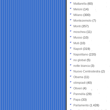
Mattarella
(60)
Meloni
(14)
Milano
(300)
Montezemolo
(7)
Monti
(357)
moschea
(11)
Musso
(10)
Muti
(10)
Napoli
(319)
Napolitano
(220)
no global
(5)
notte bianca
(3)
Nuovo Centrodestra
(2)
Obama
(11)
olimpiadi
(40)
Oliveri
(4)
Pannella
(29)
Papa
(33)
Parlamento
(1.428)