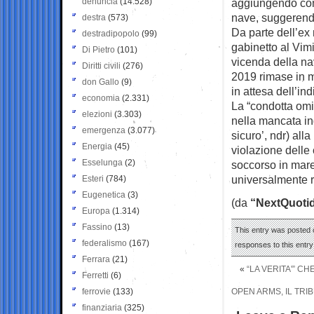
denuncia
(14.528)
aggiungendo com
nave, suggerendo
destra
(573)
Da parte dell’ex 
destradipopolo
(99)
gabinetto al Vim
Di Pietro
(101)
vicenda della na
Diritti civili
(276)
2019 rimase in m
don Gallo
(9)
in attesa dell’in
economia
(2.331)
La “condotta omis
elezioni
(3.303)
nella mancata in
emergenza
(3.077)
sicuro’, ndr) all
Energia
(45)
violazione delle 
Esselunga
(2)
soccorso in mare,
universalmente r
Esteri
(784)
Eugenetica
(3)
(da
“NextQuoti
Europa
(1.314)
Fassino
(13)
This entry was posted o
federalismo
(167)
responses to this entr
Ferrara
(21)
«
“LA VERITA'” C
Ferretti
(6)
ferrovie
(133)
OPEN ARMS, IL TRIB
finanziaria
(325)