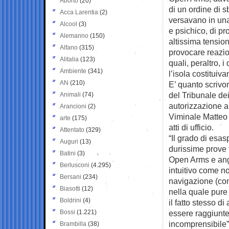
Aborto
(20)
di un ordine di s
Acca Larentia
(2)
versavano in una
Alcool
(3)
e psichico, di pr
Alemanno
(150)
altissima tensi
Alfano
(315)
provocare reazion
Alitalia
(123)
quali, peraltro, i
Ambiente
(341)
l’isola costituiv
AN
(210)
E’ quanto scrivon
del Tribunale dei
Animali
(74)
autorizzazione a
Arancioni
(2)
Viminale Matteo 
arte
(175)
atti di ufficio.
Attentato
(329)
“Il grado di esas
Auguri
(13)
durissime prove 
Batini
(3)
Open Arms e angos
Berlusconi
(4.295)
intuitivo come n
Bersani
(234)
navigazione (con
Biasotti
(12)
nella quale pure
Boldrini
(4)
il fatto stesso di
Bossi
(1.221)
essere raggiunte 
incomprensibile”,
Brambilla
(38)