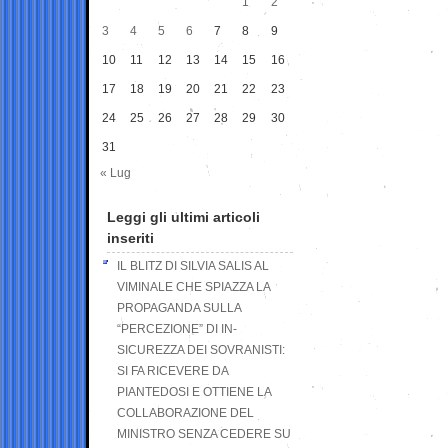
1
2
3
4
5
6
7
8
9
10
11
12
13
14
15
16
17
18
19
20
21
22
23
24
25
26
27
28
29
30
31
« Lug
Leggi gli ultimi articoli
inseriti
IL BLITZ DI SILVIA SALIS AL
VIMINALE CHE SPIAZZA LA
PROPAGANDA SULLA
“PERCEZIONE” DI IN-
SICUREZZA DEI SOVRANISTI:
SI FA RICEVERE DA
PIANTEDOSI E OTTIENE LA
COLLABORAZIONE DEL
MINISTRO SENZA CEDERE SU