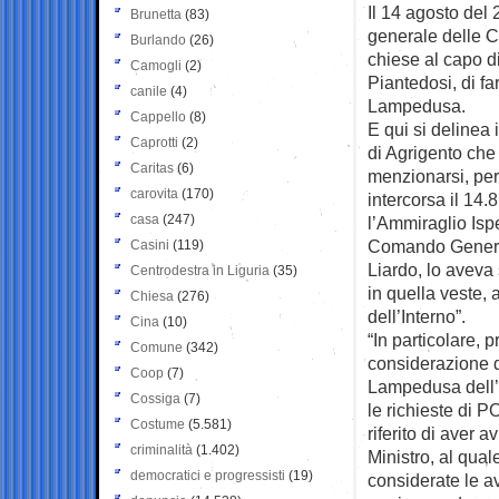
Il 14 agosto del
Brunetta
(83)
generale delle C
Burlando
(26)
chiese al capo di
Camogli
(2)
Piantedosi, di f
canile
(4)
Lampedusa.
Cappello
(8)
E qui si delinea 
Caprotti
(2)
di Agrigento che 
Caritas
(6)
menzionarsi, per 
carovita
(170)
intercorsa il 14.
casa
(247)
l’Ammiraglio Isp
Comando Generale
Casini
(119)
Liardo, lo aveva 
Centrodestra in Liguria
(35)
in quella veste, 
Chiesa
(276)
dell’Interno”.
Cina
(10)
“In particolare, 
Comune
(342)
considerazione d
Coop
(7)
Lampedusa dell’
Cossiga
(7)
le richieste di 
Costume
(5.581)
riferito di aver 
criminalità
(1.402)
Ministro, al qua
democratici e progressisti
(19)
considerate le 