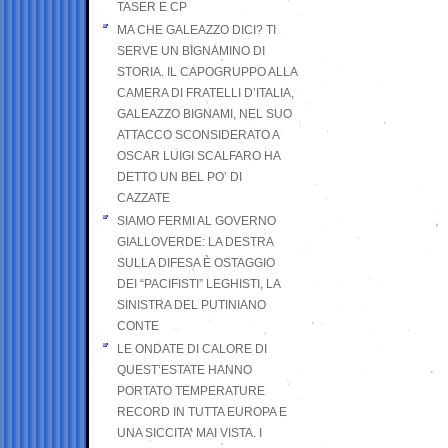
TASER E CP
MA CHE GALEAZZO DICI? TI
SERVE UN BIGNAMINO DI
STORIA. IL CAPOGRUPPO ALLA
CAMERA DI FRATELLI D’ITALIA,
GALEAZZO BIGNAMI, NEL SUO
ATTACCO SCONSIDERATO A
OSCAR LUIGI SCALFARO HA
DETTO UN BEL PO’ DI
CAZZATE
SIAMO FERMI AL GOVERNO
GIALLOVERDE: LA DESTRA
SULLA DIFESA È OSTAGGIO
DEI “PACIFISTI” LEGHISTI, LA
SINISTRA DEL PUTINIANO
CONTE
LE ONDATE DI CALORE DI
QUEST’ESTATE HANNO
PORTATO TEMPERATURE
RECORD IN TUTTA EUROPA E
UNA SICCITA’ MAI VISTA. I