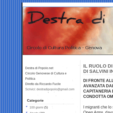
IL RUOLO D
Destra di Popolo.net
DI SALVINI
Circolo Genovese di Cultura e
Politica
DI FRONTE AL
Diretto da Riccardo Fucile
AVANZATA DA
Scrivici: destradipopolo@gmail.com
CAPITANERIA D
CONDOTTA OM
Categorie
I migranti che l
100 giorni
(5)
Open Arms, davan