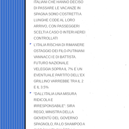
ITALIANI CHE HANNO DECISO
DI PASSARE LE VACANZE IN
SPAGNA SONO COSTRETTI A
LUNGHE CODE AL LORO
ARRIVO, CON PASSEGGERI
SCELTI A CASO O INTERI AEREI
CONTROLLATI
L’ITALIA RISCHIA DI RIMANERE
OSTAGGIO DEI FILO-PUTINIANI
VANNACCI E DI BATTISTA.
FUTURO NAZIONALE
VELEGGIA SOPRA IL 7% E UN
EVENTUALE PARTITO DELL’EX
GRILLINO VARREBBE TRA IL 2
E IL 3.5%
“DALL’ITALIA UNA MISURA
RIDICOLA E
IRRESPONSABILE”: SIRA
REGO, MINISTRA DELLA
GIOVENTÙ DEL GOVERNO
SPAGNOLO, FA LO SHAMPOO A