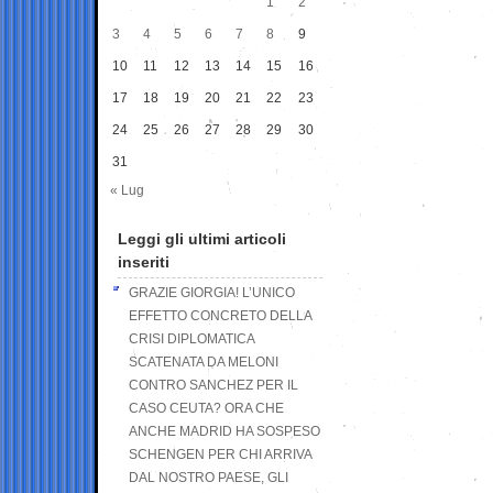
1
2
3
4
5
6
7
8
9
10
11
12
13
14
15
16
17
18
19
20
21
22
23
24
25
26
27
28
29
30
31
« Lug
Leggi gli ultimi articoli
inseriti
GRAZIE GIORGIA! L’UNICO
EFFETTO CONCRETO DELLA
CRISI DIPLOMATICA
SCATENATA DA MELONI
CONTRO SANCHEZ PER IL
CASO CEUTA? ORA CHE
ANCHE MADRID HA SOSPESO
SCHENGEN PER CHI ARRIVA
DAL NOSTRO PAESE, GLI