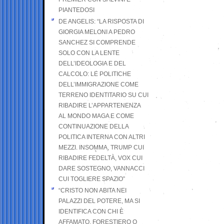
PIANTEDOSI
DE ANGELIS: “LA RISPOSTA DI
GIORGIA MELONI A PEDRO
SANCHEZ SI COMPRENDE
SOLO CON LA LENTE
DELL’IDEOLOGIA E DEL
CALCOLO: LE POLITICHE
DELL’IMMIGRAZIONE COME
TERRENO IDENTITARIO SU CUI
RIBADIRE L’APPARTENENZA
AL MONDO MAGA E COME
CONTINUAZIONE DELLA
POLITICA INTERNA CON ALTRI
MEZZI. INSOMMA, TRUMP CUI
RIBADIRE FEDELTÀ, VOX CUI
DARE SOSTEGNO, VANNACCI
CUI TOGLIERE SPAZIO”
“CRISTO NON ABITA NEI
PALAZZI DEL POTERE, MA SI
IDENTIFICA CON CHI È
AFFAMATO, FORESTIERO O