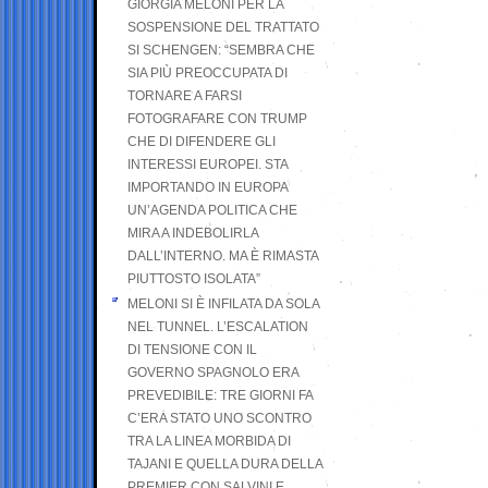
GIORGIA MELONI PER LA
SOSPENSIONE DEL TRATTATO
SI SCHENGEN: “SEMBRA CHE
SIA PIÙ PREOCCUPATA DI
TORNARE A FARSI
FOTOGRAFARE CON TRUMP
CHE DI DIFENDERE GLI
INTERESSI EUROPEI. STA
IMPORTANDO IN EUROPA
UN’AGENDA POLITICA CHE
MIRA A INDEBOLIRLA
DALL’INTERNO. MA È RIMASTA
PIUTTOSTO ISOLATA”
MELONI SI È INFILATA DA SOLA
NEL TUNNEL. L’ESCALATION
DI TENSIONE CON IL
GOVERNO SPAGNOLO ERA
PREVEDIBILE: TRE GIORNI FA
C’ERA STATO UNO SCONTRO
TRA LA LINEA MORBIDA DI
TAJANI E QUELLA DURA DELLA
PREMIER CON SALVINI E