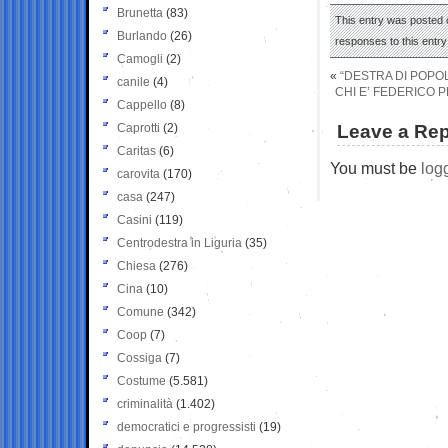
Brunetta
(83)
This entry was posted o
Burlando
(26)
responses to this entr
Camogli
(2)
«
“DESTRA DI POPOL
canile
(4)
CHI E’ FEDERICO 
Cappello
(8)
Caprotti
(2)
Leave a Rep
Caritas
(6)
You must be
log
carovita
(170)
casa
(247)
Casini
(119)
Centrodestra in Liguria
(35)
Chiesa
(276)
Cina
(10)
Comune
(342)
Coop
(7)
Cossiga
(7)
Costume
(5.581)
criminalità
(1.402)
democratici e progressisti
(19)