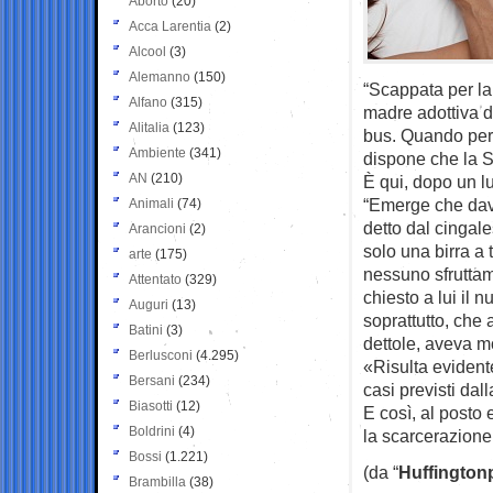
Aborto
(20)
Acca Larentia
(2)
Alcool
(3)
Alemanno
(150)
“Scappata per la
Alfano
(315)
madre adottiva d
Alitalia
(123)
bus. Quando però 
Ambiente
(341)
dispone che la S
AN
(210)
È qui, dopo un lu
“Emerge che dav
Animali
(74)
detto dal cingal
Arancioni
(2)
solo una birra a 
arte
(175)
nessuno sfruttame
Attentato
(329)
chiesto a lui il n
Auguri
(13)
soprattutto, che 
Batini
(3)
dettole, aveva m
Berlusconi
(4.295)
«Risulta evidente
Bersani
(234)
casi previsti dal
Biasotti
(12)
E così, al posto 
Boldrini
(4)
la scarcerazione
Bossi
(1.221)
(da “
Huffington
Brambilla
(38)