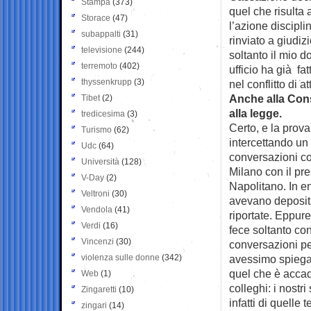
Stampa
(373)
quel che risulta 
Storace
(47)
l’azione discipli
subappalti
(31)
rinviato a giudiz
televisione
(244)
soltanto il mio 
terremoto
(402)
ufficio ha già fa
thyssenkrupp
(3)
nel conflitto di a
Anche alla Cons
Tibet
(2)
alla legge.
tredicesima
(3)
Certo, e la prova
Turismo
(62)
intercettando un
Udc
(64)
conversazioni co
Università
(128)
Milano con il pr
V-Day
(2)
Napolitano. In en
Veltroni
(30)
avevano depositat
Vendola
(41)
riportate. Eppure
Verdi
(16)
fece soltanto co
Vincenzi
(30)
conversazioni pe
violenza sulle donne
(342)
avessimo spiegat
quel che è accad
Web
(1)
colleghi: i nost
Zingaretti
(10)
infatti di quell
zingari
(14)