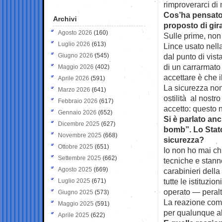
rimproverarci di 
Cos’ha pensato 
Archivi
proposto di gir
Agosto 2026
(160)
Sulle prime, non 
Luglio 2026
(613)
Lince usato nell
Giugno 2026
(545)
dal punto di vist
di un carrarmato
Maggio 2026
(402)
accettare è che i
Aprile 2026
(591)
La sicurezza non
Marzo 2026
(641)
ostilità al nostro
Febbraio 2026
(617)
accetto: questo 
Gennaio 2026
(652)
Si è parlato anc
Dicembre 2025
(627)
bomb”. Lo Stato
Novembre 2025
(668)
sicurezza?
Ottobre 2025
(651)
Io non ho mai ch
Settembre 2025
(662)
tecniche e stann
Agosto 2025
(669)
carabinieri dell
tutte le istituzi
Luglio 2025
(671)
operato — peralt
Giugno 2025
(573)
La reazione comp
Maggio 2025
(591)
per qualunque alt
Aprile 2025
(622)