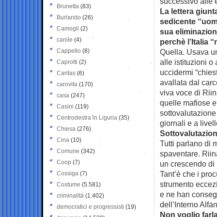
successivo alle e
Brunetta
(83)
La lettera giun
Burlando
(26)
sedicente “uomo
Camogli
(2)
sua eliminazion
canile
(4)
perchè l’Italia 
Cappello
(8)
Quella. Usava un
alle istituzioni 
Caprotti
(2)
uccidermi “chies
Caritas
(6)
avallata dal carc
carovita
(170)
viva voce di Riin
casa
(247)
quelle mafiose e 
Casini
(119)
sottovalutazione
Centrodestra in Liguria
(35)
giornali e a livell
Chiesa
(276)
Sottovalutazio
Cina
(10)
Tutti parlano di
Comune
(342)
spaventare. Riina
Coop
(7)
un crescendo di 
Tant’è che i proc
Cossiga
(7)
strumento eccezi
Costume
(5.581)
e ne han consegn
criminalità
(1.402)
dell’Interno Alfa
democratici e progressisti
(19)
Non voglio farl