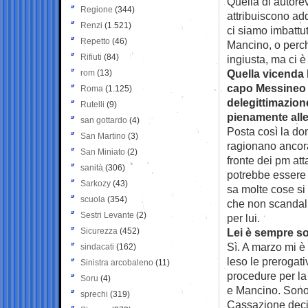
Quella di autorev
Regione
(344)
attribuiscono addi
Renzi
(1.521)
ci siamo imbattu
Repetto
(46)
Mancino, o perch
Rifiuti
(84)
ingiusta, ma ci 
Quella vicenda h
rom
(13)
capo Messineo 
Roma
(1.125)
delegittimazion
Rutelli
(9)
pienamente alle
san gottardo
(4)
Posta così la dom
San Martino
(3)
ragionano ancora 
San Miniato
(2)
fronte dei pm atta
sanità
(306)
potrebbe essere
Sarkozy
(43)
sa molte cose si 
scuola
(354)
che non scandali
Sestri Levante
(2)
per lui.
Sicurezza
(452)
Lei è sempre so
Sì. A marzo mi è 
sindacati
(162)
leso le prerogati
Sinistra arcobaleno
(11)
procedure per la 
Soru
(4)
e Mancino. Sono 
sprechi
(319)
Cassazione decid