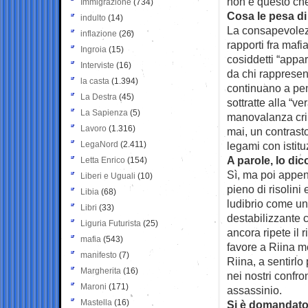
non è questo ch
Immigrazione
(734)
Cosa le pesa di
indulto
(14)
La consapevolezza
inflazione
(26)
rapporti fra mafi
Ingroia
(15)
cosiddetti “appa
Interviste
(16)
da chi rappresent
la casta
(1.394)
continuano a pen
La Destra
(45)
sottratte alla “ve
La Sapienza
(5)
manovalanza crim
Lavoro
(1.316)
mai, un contrasto
LegaNord
(2.411)
legami con istituz
A parole, lo dico
Letta Enrico
(154)
Sì, ma poi appen
Liberi e Uguali
(10)
pieno di risolini
Libia
(68)
ludibrio come u
Libri
(33)
destabilizzante c
Liguria Futurista
(25)
ancora ripete il 
mafia
(543)
favore a Riina me
manifesto
(7)
Riina, a sentirlo
Margherita
(16)
nei nostri confro
Maroni
(171)
assassinio.
Mastella
(16)
Si è domandato 