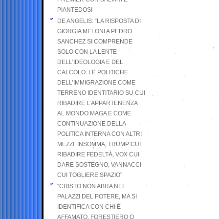
PIANTEDOSI
DE ANGELIS: “LA RISPOSTA DI
GIORGIA MELONI A PEDRO
SANCHEZ SI COMPRENDE
SOLO CON LA LENTE
DELL’IDEOLOGIA E DEL
CALCOLO: LE POLITICHE
DELL’IMMIGRAZIONE COME
TERRENO IDENTITARIO SU CUI
RIBADIRE L’APPARTENENZA
AL MONDO MAGA E COME
CONTINUAZIONE DELLA
POLITICA INTERNA CON ALTRI
MEZZI. INSOMMA, TRUMP CUI
RIBADIRE FEDELTÀ, VOX CUI
DARE SOSTEGNO, VANNACCI
CUI TOGLIERE SPAZIO”
“CRISTO NON ABITA NEI
PALAZZI DEL POTERE, MA SI
IDENTIFICA CON CHI È
AFFAMATO, FORESTIERO O