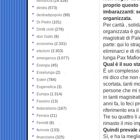
denuncia
(14.528)
proprio questo 
destra
(573)
imbarazzanti: so
destradipopolo
(99)
organizzata.
Di Pietro
(101)
Per carità , solid
Diritti civili
(276)
organizzata è gi
don Gallo
(9)
magistrati di Pa
economia
(2.331)
parte: qui lo str
eliminarci e di r
elezioni
(3.303)
lunga Pax Mafiosa
emergenza
(3.077)
Qual è il suo st
Energia
(45)
È un complesso d
Esselunga
(2)
mi dico che non è
Esteri
(784)
scortata, tanti m
Eugenetica
(3)
persone che mi s
Europa
(1.314)
in tanti magistr
Fassino
(13)
anni fa, lo feci 
federalismo
(167)
riferimento era i
Ferrara
(21)
Tre su quattro l
rimasto il mio im
Ferretti
(6)
Quindi prevale
ferrovie
(133)
Sì, e ha la megli
finanziaria
(325)