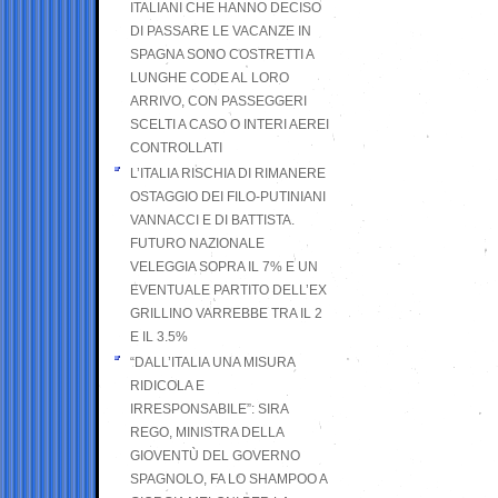
ITALIANI CHE HANNO DECISO
DI PASSARE LE VACANZE IN
SPAGNA SONO COSTRETTI A
LUNGHE CODE AL LORO
ARRIVO, CON PASSEGGERI
SCELTI A CASO O INTERI AEREI
CONTROLLATI
L’ITALIA RISCHIA DI RIMANERE
OSTAGGIO DEI FILO-PUTINIANI
VANNACCI E DI BATTISTA.
FUTURO NAZIONALE
VELEGGIA SOPRA IL 7% E UN
EVENTUALE PARTITO DELL’EX
GRILLINO VARREBBE TRA IL 2
E IL 3.5%
“DALL’ITALIA UNA MISURA
RIDICOLA E
IRRESPONSABILE”: SIRA
REGO, MINISTRA DELLA
GIOVENTÙ DEL GOVERNO
SPAGNOLO, FA LO SHAMPOO A