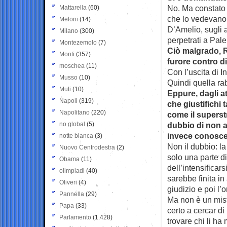
No. Ma constato
Mattarella
(60)
che lo vedevano 
Meloni
(14)
D’Amelio, sugli a
Milano
(300)
perpetrati a Pal
Montezemolo
(7)
Ciò malgrado, R
Monti
(357)
furore contro di
moschea
(11)
Con l’uscita di 
Musso
(10)
Quindi quella ra
Muti
(10)
Eppure, dagli at
Napoli
(319)
che giustifichi
Napolitano
(220)
come il superst
no global
(5)
dubbio di non a
invece conosc
notte bianca
(3)
Non il dubbio: l
Nuovo Centrodestra
(2)
solo una parte d
Obama
(11)
dell’intensificar
olimpiadi
(40)
sarebbe finita in 
Oliveri
(4)
giudizio e poi l’
Pannella
(29)
Ma non è un mis
Papa
(33)
certo a cercar di
Parlamento
(1.428)
trovare chi li ha 