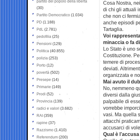
partito del popolo della libertà
Cosa Nostra, nei
(30)
di chi gli attual
Partito Democratico
(1.034)
che non ci fermi
anche episodi pe
PD
(1.188)
Tartaglia.
PdL
(2.781)
Voi rappresentat
pedofilia
(25)
minaccia o fa di
Pensioni
(129)
Lo Stato è uno s
Politica
(40.855)
Costituzione. Pe
polizia
(253)
temere di process
Porto
(12)
deviati. Altrimen
povertà
(502)
organizzata e no
Presepe
(14)
Mai avuto il dub
Primarie
(149)
No, nemmeno quan
Prodi
(52)
diversi dalla giu
palpabile di esse
Provincia
(139)
vorrebbe imporci
radici e valori
(3.682)
vasi. Ma quella s
RAI
(359)
attacchi pratica
rapine
(37)
accusarci di vole
Razzismo
(1.410)
Qual è l’accusa 
Referendum
(200)