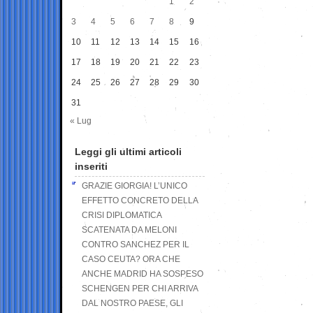
1
2
3
4
5
6
7
8
9
10
11
12
13
14
15
16
17
18
19
20
21
22
23
24
25
26
27
28
29
30
31
« Lug
Leggi gli ultimi articoli
inseriti
GRAZIE GIORGIA! L’UNICO
EFFETTO CONCRETO DELLA
CRISI DIPLOMATICA
SCATENATA DA MELONI
CONTRO SANCHEZ PER IL
CASO CEUTA? ORA CHE
ANCHE MADRID HA SOSPESO
SCHENGEN PER CHI ARRIVA
DAL NOSTRO PAESE, GLI