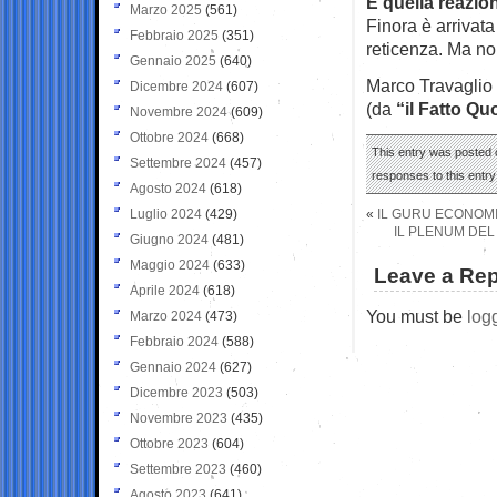
E quella reazio
Marzo 2025
(561)
Finora è arrivata
Febbraio 2025
(351)
reticenza. Ma non
Gennaio 2025
(640)
Marco Travaglio
Dicembre 2024
(607)
(da
“il Fatto Qu
Novembre 2024
(609)
Ottobre 2024
(668)
This entry was posted 
Settembre 2024
(457)
responses to this entr
Agosto 2024
(618)
Luglio 2024
(429)
«
IL GURU ECONOMI
IL PLENUM DEL
Giugno 2024
(481)
Maggio 2024
(633)
Leave a Rep
Aprile 2024
(618)
You must be
log
Marzo 2024
(473)
Febbraio 2024
(588)
Gennaio 2024
(627)
Dicembre 2023
(503)
Novembre 2023
(435)
Ottobre 2023
(604)
Settembre 2023
(460)
Agosto 2023
(641)