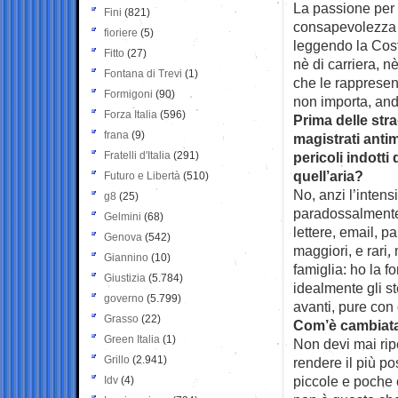
La passione per 
Fini
(821)
consapevolezza c
fioriere
(5)
leggendo la Cost
Fitto
(27)
nè di carriera, 
Fontana di Trevi
(1)
che le rappresen
Formigoni
(90)
non importa, and
Forza Italia
(596)
Prima delle stra
frana
(9)
magistrati antima
Fratelli d'Italia
(291)
pericoli indotti
quell’aria?
Futuro e Libertà
(510)
No, anzi l’intens
g8
(25)
paradossalmente d
Gelmini
(68)
lettere, email, p
Genova
(542)
maggiori, e rari,
Giannino
(10)
famiglia: ho la 
Giustizia
(5.784)
idealmente gli s
governo
(5.799)
avanti, pure con 
Grasso
(22)
Com’è cambiata 
Green Italia
(1)
Non devi mai ripe
Grillo
(2.941)
rendere il più po
piccole e poche 
Idv
(4)