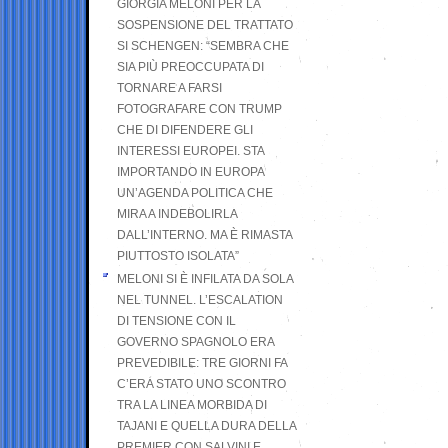
GIORGIA MELONI PER LA
SOSPENSIONE DEL TRATTATO
SI SCHENGEN: “SEMBRA CHE
SIA PIÙ PREOCCUPATA DI
TORNARE A FARSI
FOTOGRAFARE CON TRUMP
CHE DI DIFENDERE GLI
INTERESSI EUROPEI. STA
IMPORTANDO IN EUROPA
UN’AGENDA POLITICA CHE
MIRA A INDEBOLIRLA
DALL’INTERNO. MA È RIMASTA
PIUTTOSTO ISOLATA”
MELONI SI È INFILATA DA SOLA
NEL TUNNEL. L’ESCALATION
DI TENSIONE CON IL
GOVERNO SPAGNOLO ERA
PREVEDIBILE: TRE GIORNI FA
C’ERA STATO UNO SCONTRO
TRA LA LINEA MORBIDA DI
TAJANI E QUELLA DURA DELLA
PREMIER CON SALVINI E