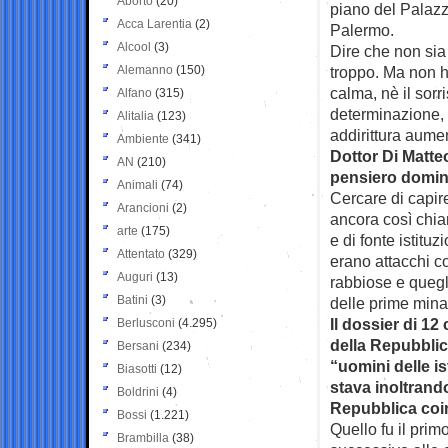
Aborto
(20)
piano del Palazzo
Acca Larentia
(2)
Palermo.
Alcool
(3)
Dire che non sia
Alemanno
(150)
troppo. Ma non h
calma, nè il sorr
Alfano
(315)
determinazione, 
Alitalia
(123)
addirittura aume
Ambiente
(341)
Dottor Di Matteo
AN
(210)
pensiero domin
Animali
(74)
Cercare di capir
Arancioni
(2)
ancora così chiar
arte
(175)
e di fonte istitu
Attentato
(329)
erano attacchi c
Auguri
(13)
rabbiose e quegli
Batini
(3)
delle prime min
Il dossier di 12
Berlusconi
(4.295)
della Repubblica
Bersani
(234)
“uomini delle is
Biasotti
(12)
stava inoltrando
Boldrini
(4)
Repubblica coinv
Bossi
(1.221)
Quello fu il prim
Brambilla
(38)