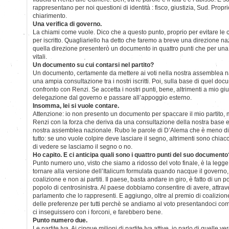
rappresentano per noi questioni di identità : fisco, giustizia, Sud. Prop
chiarimento.
Una verifica di governo.
La chiami come vuole. Dico che a questo punto, proprio per evitare le 
per iscritto. Quagliariello ha detto che faremo a breve una direzione n
quella direzione presenterò un documento in quattro punti che per una
vitali.
Un documento su cui contarsi nel partito?
Un documento, certamente da mettere ai voti nella nostra assemblea na
una ampia consultazione tra i nostri iscritti. Poi, sulla base di quel d
confronto con Renzi. Se accetta i nostri punti, bene, altrimenti a mio gi
delegazione dal governo e passare all’appoggio esterno.
Insomma, lei si vuole contare.
Attenzione: io non presento un documento per spaccare il mio partito,
Renzi con la forza che deriva da una consultazione della nostra base e 
nostra assemblea nazionale. Rubo le parole di D’Alema che è meno dip
tutto: se uno vuole colpire deve lasciare il segno, altrimenti sono chia
di vedere se lasciamo il segno o no.
Ho capito. E ci anticipa quali sono i quattro punti del suo documento
Punto numero uno, visto che siamo a ridosso del voto finale, è la legge
tornare alla versione dell’Italicum formulata quando nacque il governo,
coalizione e non ai partiti. Il paese, basta andare in giro, è fatto di un 
popolo di centrosinistra. Al paese dobbiamo consentire di avere, attrave
parlamento che lo rappresenti. E aggiungo, oltre al premio di coalizione:
delle preferenze per tutti perchè se andiamo al voto presentandoci com
ci inseguissero con i forconi, e farebbero bene.
Punto numero due.
Le partite Iva. Ai cinque milioni di partite Iva attive, io parlo di quelle ve