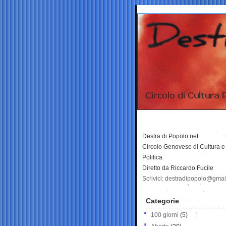
Destra di Popolo.net
Circolo Genovese di Cultura e
Politica
Diretto da Riccardo Fucile
Scrivici: destradipopolo@gma
Categorie
100 giorni
(5)