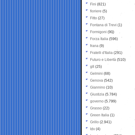
Fini
(821)
fioriere
(5)
Fitto
(27)
Fontana di Trevi
(1)
Formigoni
(90)
Forza Italia
(596)
frana
(9)
Fratelli d'Italia
(291)
Futuro e Libertà
(510)
g8
(25)
Gelmini
(68)
Genova
(542)
Giannino
(10)
Giustizia
(5.784)
governo
(5.799)
Grasso
(22)
Green Italia
(1)
Grillo
(2.941)
Idv
(4)