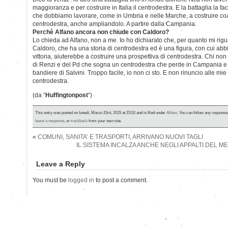
maggioranza e per costruire in Italia il centrodestra. E la battaglia la fac
che dobbiamo lavorare, come in Umbria e nelle Marche, a costruire coal
centrodestra, anche ampliandolo. A partire dalla Campania.
Perchè Alfano ancora non chiude con Caldoro?
Lo chieda ad Alfano, non a me. Io ho dichiarato che, per quanto mi rigu
Caldoro, che ha una storia di centrodestra ed è una figura, con cui ab
vittoria, aiuterebbe a costruire una prospettiva di centrodestra. Chi non
di Renzi e del Pd che sogna un centrodestra che perde in Campania e 
bandiere di Salvini. Troppo facile, io non ci sto. E non rinuncio alle mie
centrodestra.
(da “
Huffingtonpost
“)
This entry was posted on lunedì, Marzo 23rd, 2015 at 23:52 and is filed under
Alfano
. You can follow any responses
leave a response
, or
trackback
from your own site.
«
COMUNI, SANITA’ E TRASPORTI, ARRIVANO NUOVI TAGLI
IL SISTEMA INCALZA ANCHE NEGLI APPALTI DEL M
Leave a Reply
You must be
logged in
to post a comment.