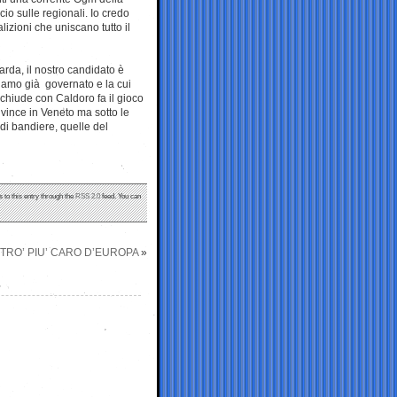
cio sulle regionali. Io credo
izioni che uniscano tutto il
arda, il nostro candidato è
biamo già governato e la cui
 chiude con Caldoro fa il gioco
vince in Veneto ma sotto le
 di bandiere, quelle del
 to this entry through the
RSS 2.0
feed. You can
ETRO’ PIU’ CARO D’EUROPA
»