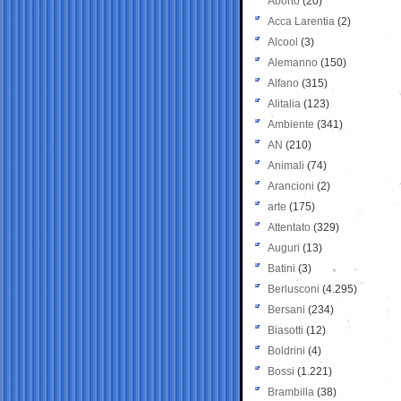
Aborto
(20)
Acca Larentia
(2)
Alcool
(3)
Alemanno
(150)
Alfano
(315)
Alitalia
(123)
Ambiente
(341)
AN
(210)
Animali
(74)
Arancioni
(2)
arte
(175)
Attentato
(329)
Auguri
(13)
Batini
(3)
Berlusconi
(4.295)
Bersani
(234)
Biasotti
(12)
Boldrini
(4)
Bossi
(1.221)
Brambilla
(38)