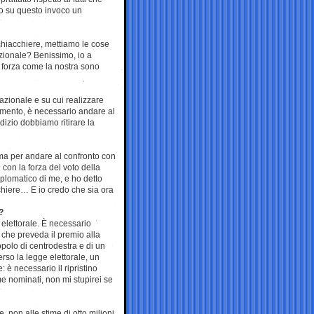
rio su questo invoco un
chiacchiere, mettiamo le cose
azionale? Benissimo, io a
 forza come la nostra sono
zionale e su cui realizzare
ocumento, è necessario andare al
udizio dobbiamo ritirare la
 ma per andare al confronto con
con la forza del voto della
lomatico di me, e ho detto
cchiere… E io credo che sia ora
?
 elettorale. È necessario
 che preveda il premio alla
popolo di centrodestra e di un
rso la legge elettorale, un
 è necessario il ripristino
e nominati, non mi stupirei se
re, non alle stime di otto milioni