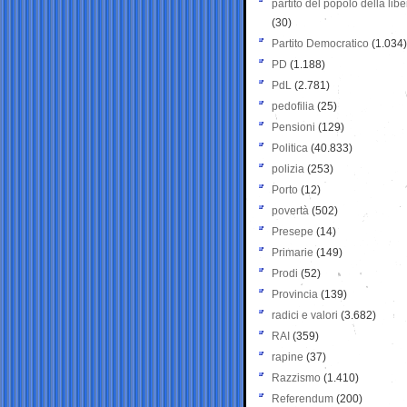
partito del popolo della libe
(30)
Partito Democratico
(1.034)
PD
(1.188)
PdL
(2.781)
pedofilia
(25)
Pensioni
(129)
Politica
(40.833)
polizia
(253)
Porto
(12)
povertà
(502)
Presepe
(14)
Primarie
(149)
Prodi
(52)
Provincia
(139)
radici e valori
(3.682)
RAI
(359)
rapine
(37)
Razzismo
(1.410)
Referendum
(200)