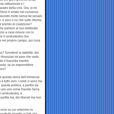
me istituzionali e i
tro della crisi. Ora, io mi
 Renzi è volato nel consenso.
lasciato molto senza far pesare
 è vero o no che sulle riforme,
al premio di coalizione?
e parlano al suo elettorato
vamo a casa misure con lo
re il centrodestra che
 nel proprio campo, poi cosa
a? Scinderei la stabilità dei
ti finanziari mi pare che vada
sato il bazooka mentre
anda: se un imprenditore
anno?
ani questa storia dell’immensa
è tutto vero. I soldi ci sono ma
questa politica, a partire da
are più uno come Davide Serra
l centrodestra, è
partita Iva, dei liberali ma non
scorso su cui votammo la
rattutto rispetto ai fatti che