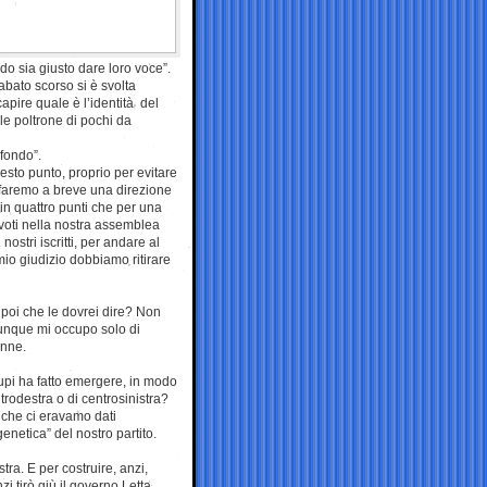
do sia giusto dare loro voce”.
bato scorso si è svolta
apire quale è l’identità del
lle poltrone di pochi da
 fondo”.
esto punto, proprio per evitare
e faremo a breve una direzione
n quattro punti che per una
 voti nella nostra assemblea
ostri iscritti, per andare al
mio giudizio dobbiamo ritirare
poi che le dovrei dire? Non
 dunque mi occupo solo di
onne.
upi ha fatto emergere, in modo
trodestra o di centrosinistra?
i che ci eravamo dati
enetica” del nostro partito.
tra. E per costruire, anzi,
zi tirò giù il governo Letta,