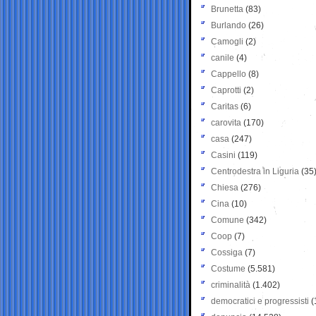
Brunetta
(83)
Burlando
(26)
Camogli
(2)
canile
(4)
Cappello
(8)
Caprotti
(2)
Caritas
(6)
carovita
(170)
casa
(247)
Casini
(119)
Centrodestra in Liguria
(35
Chiesa
(276)
Cina
(10)
Comune
(342)
Coop
(7)
Cossiga
(7)
Costume
(5.581)
criminalità
(1.402)
democratici e progressisti
(