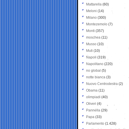
Mattarella
(60)
Meloni
(14)
Milano
(300)
Montezemolo
(7)
Monti
(357)
moschea
(11)
Musso
(10)
Muti
(10)
Napoli
(319)
Napolitano
(220)
no global
(5)
notte bianca
(3)
Nuovo Centrodestra
(2)
Obama
(11)
olimpiadi
(40)
Oliveri
(4)
Pannella
(29)
Papa
(33)
Parlamento
(1.428)