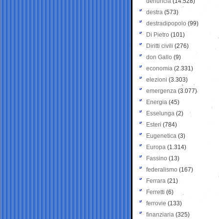
denuncia
(14.528)
destra
(573)
destradipopolo
(99)
Di Pietro
(101)
Diritti civili
(276)
don Gallo
(9)
economia
(2.331)
elezioni
(3.303)
emergenza
(3.077)
Energia
(45)
Esselunga
(2)
Esteri
(784)
Eugenetica
(3)
Europa
(1.314)
Fassino
(13)
federalismo
(167)
Ferrara
(21)
Ferretti
(6)
ferrovie
(133)
finanziaria
(325)