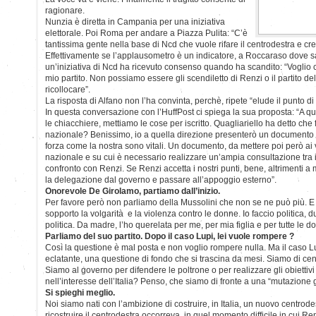
ragionare.
Nunzia è diretta in Campania per una iniziativa
elettorale. Poi Roma per andare a Piazza Pulita: “C’è
tantissima gente nella base di Ncd che vuole rifare il centrodestra e cre
Effettivamente se l’applausometro è un indicatore, a Roccaraso dove sa
un’iniziativa di Ncd ha ricevuto consenso quando ha scandito: “Voglio c
mio partito. Non possiamo essere gli scendiletto di Renzi o il partito de
ricollocare”.
La risposta di Alfano non l’ha convinta, perchè, ripete “elude il punto di
In questa conversazione con l’HuffPost ci spiega la sua proposta: “A qu
le chiacchiere, mettiamo le cose per iscritto. Quagliariello ha detto ch
nazionale? Benissimo, io a quella direzione presenterò un documento i
forza come la nostra sono vitali. Un documento, da mettere poi però ai
nazionale e su cui è necessario realizzare un’ampia consultazione tra i n
confronto con Renzi. Se Renzi accetta i nostri punti, bene, altrimenti a 
la delegazione dal governo e passare all’appoggio esterno”.
Onorevole De Girolamo, partiamo dall’inizio.
Per favore però non parliamo della Mussolini che non se ne può più. E 
sopporto la volgarità e la violenza contro le donne. Io faccio politica,
politica. Da madre, l’ho querelata per me, per mia figlia e per tutte le d
Parliamo del suo partito. Dopo il caso Lupi, lei vuole rompere ?
Così la questione è mal posta e non voglio rompere nulla. Ma il caso L
eclatante, una questione di fondo che si trascina da mesi. Siamo di cen
Siamo al governo per difendere le poltrone o per realizzare gli obiettiv
nell’interesse dell’Italia? Penso, che siamo di fronte a una “mutazione g
Si spieghi meglio.
Noi siamo nati con l’ambizione di costruire, in Italia, un nuovo centrodes
ricostruire il centrodestra occorreva, in quel momento difficile in cui Ren