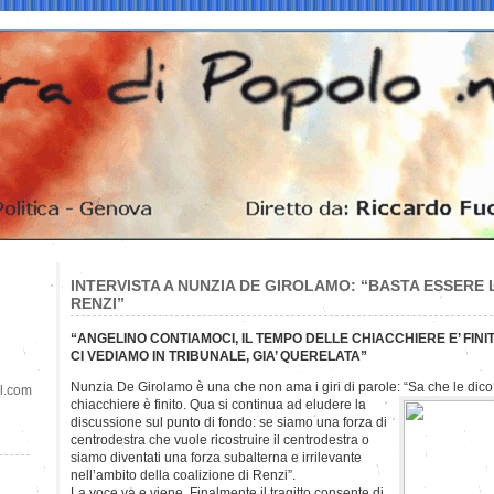
INTERVISTA A NUNZIA DE GIROLAMO: “BASTA ESSERE 
RENZI”
“ANGELINO CONTIAMOCI, IL TEMPO DELLE CHIACCHIERE E’ FIN
CI VEDIAMO IN TRIBUNALE, GIA’ QUERELATA”
Nunzia De Girolamo è una che non ama i giri di parole: “Sa che le dico
il.com
chiacchiere è finito. Qua si continua ad eludere la
discussione sul punto di fondo: se siamo una forza di
centrodestra che vuole ricostruire il centrodestra o
siamo diventati una forza subalterna e irrilevante
nell’ambito della coalizione di Renzi”.
La voce va e viene. Finalmente il tragitto consente di