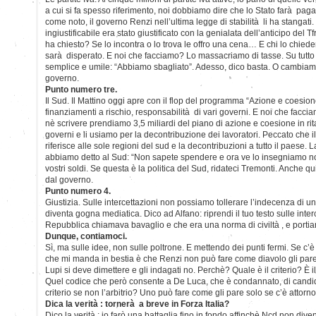
a cui si fa spesso riferimento, noi dobbiamo dire che lo Stato farà pag
come noto, il governo Renzi nell’ultima legge di stabilità li ha stangat
ingiustificabile era stato giustificato con la genialata dell’anticipo del T
ha chiesto? Se lo incontra o lo trova le offro una cena… E chi lo chie
sarà disperato. E noi che facciamo? Lo massacriamo di tasse. Su tutto
semplice e umile: “Abbiamo sbagliato”. Adesso, dico basta. O cambiam
governo.
Punto numero tre.
Il Sud. Il Mattino oggi apre con il flop del programma “Azione e coesion
finanziamenti a rischio, responsabilità di vari governi. E noi che facc
nè scrivere prendiamo 3,5 miliardi del piano di azione e coesione in ri
governi e li usiamo per la decontribuzione dei lavoratori. Peccato che i
riferisce alle sole regioni del sud e la decontribuzioni a tutto il paese.
abbiamo detto al Sud: “Non sapete spendere e ora ve lo insegniamo no
vostri soldi. Se questa è la politica del Sud, ridateci Tremonti. Anche qui
dal governo.
Punto numero 4.
Giustizia. Sulle intercettazioni non possiamo tollerare l’indecenza di 
diventa gogna mediatica. Dico ad Alfano: riprendi il tuo testo sulle inter
Repubblica chiamava bavaglio e che era una norma di civiltà , e porti
Dunque, contiamoci.
Sì, ma sulle idee, non sulle poltrone. E mettendo dei punti fermi. Se c’
che mi manda in bestia è che Renzi non può fare come diavolo gli pare s
Lupi si deve dimettere e gli indagati no. Perchè? Quale è il criterio? È 
Quel codice che però consente a De Luca, che è condannato, di candid
criterio se non l’arbitrio? Uno può fare come gli pare solo se c’è attorno
Dica la verità : tornerà a breve in Forza Italia?
Dico la verità : io farò una battaglia fino in fondo affinchè Ncd non div