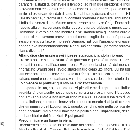
garantire la stabilità per avere il tempo di agire in due direzioni: le rifor
provvedimenti economici che non facessero sprofondare il paese nel bara
limito ad osservare dei dati di fatto. Noi abbiamo donato il sangue… E
Questo perchè, di fronte ai suoi continui prendere o lasciare, abbiamo 
il fatto che senza di noi Matteo non starebbe a palazzo Chigi. Domando:
rispetto alla prima versione della legge elettorale, abbiamo rinunciato 
Domando: è vero o no che mentre Renzi sbandierava gli ottanta euro ch
noi non ci intestavamo provvedimenti come il taglio dell’Irap nè porta
stesso effetto su fisco e imprese? Dunque, nati con l’ambizione di esse
appoggiava momentaneamente Renzi, ma che finito il percorso tornava
siamo diventati?
Alfano dice che grazie a voi il paese sta agganciando la ripresa.
Grazie a noi c’è stata la stabilità di governo e questo è un bene. Ripres
mercati finanziari dall’economia reale. E poi, per la stabilità dei merca
ringraziato Draghi per il lavoro straordinario compiuto finora. Lui ha u
)
sull’economia reale Renzi ha usato la fionda. Gliela faccio io una dom
italiano mentre io e lei parliamo va in banca e chiede un fido, glielo d
Lo chiederò al premier quando ne avrò l’occasione.
Le rispondo io: no, no, e ancora no. Ai piccoli e medi imprenditori itali
liquidità che gira sulle nostre teste sembra una presa in giro. Purtroppo 
non arrivano a loro e non arriveranno mai a causa della subalternità di 
quella italiana, al mondo finanziario. In questo mondo rischia di cont
che un ministro dell’Economia. E questo, per chi crede nella politica de
agghiacciante. Noi siamo il movimento politico degli imprenditori, delle 
dei banchieri e dei finanzieri. E poi guardi…
Prego: mi pare un fiume in piena
19)
Recentemente ho riletto, in occasione del primo anno di governo, il di
fiducia a Renzi alle Camere. Beh, tra le parole e il fatti c’è l’abisso. E sop