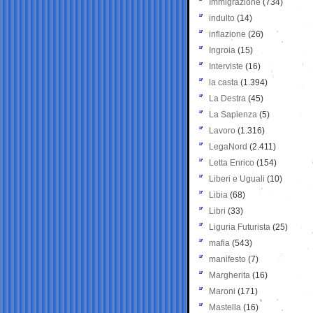
Immigrazione
(734)
indulto
(14)
inflazione
(26)
Ingroia
(15)
Interviste
(16)
la casta
(1.394)
La Destra
(45)
La Sapienza
(5)
Lavoro
(1.316)
LegaNord
(2.411)
Letta Enrico
(154)
Liberi e Uguali
(10)
Libia
(68)
Libri
(33)
Liguria Futurista
(25)
mafia
(543)
manifesto
(7)
Margherita
(16)
Maroni
(171)
Mastella
(16)