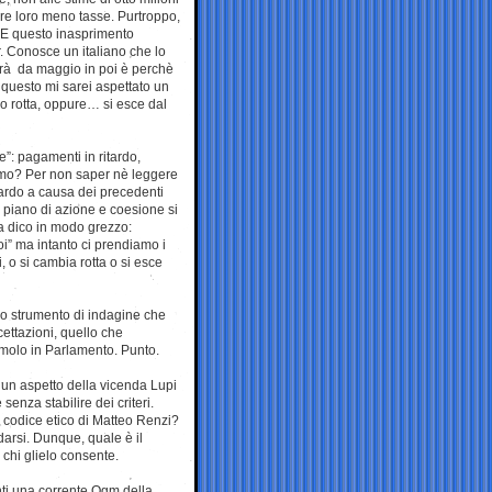
are loro meno tasse. Purtroppo,
i. E questo inasprimento
fr. Conosce un italiano che lo
derà da maggio in poi è perchè
 questo mi sarei aspettato un
o rotta, oppure… si esce dal
e”: pagamenti in ritardo,
iamo? Per non saper nè leggere
tardo a causa dei precedenti
l piano di azione e coesione si
 La dico in modo grezzo:
i” ma intanto ci prendiamo i
, o si cambia rotta o si esce
uno strumento di indagine che
cettazioni, quello che
amolo in Parlamento. Punto.
è un aspetto della vicenda Lupi
enza stabilire dei criteri.
il codice etico di Matteo Renzi?
arsi. Dunque, quale è il
 chi glielo consente.
enti una corrente Ogm della