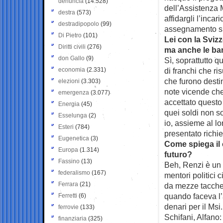
denuncia
(14.528)
dell’Assistenza
destra
(573)
affidargli l’inca
destradipopolo
(99)
assegnamento su
Di Pietro
(101)
Lei con la Sviz
Diritti civili
(276)
ma anche le ba
don Gallo
(9)
Sì, soprattutto q
economia
(2.331)
di franchi che ri
che furono destin
elezioni
(3.303)
note vicende che
emergenza
(3.077)
accettato questo
Energia
(45)
quei soldi non so
Esselunga
(2)
io, assieme al lo
Esteri
(784)
presentato richie
Eugenetica
(3)
Come spiega il 
Europa
(1.314)
futuro?
Fassino
(13)
Beh, Renzi è un f
federalismo
(167)
mentori politici
Ferrara
(21)
da mezze tacche:
quando faceva l’
Ferretti
(6)
denari per il Ms
ferrovie
(133)
Schifani, Alfano:
finanziaria
(325)