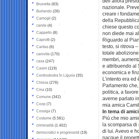
dell’allora presi
Brunetta
(83)
nazionale. Preve
Burlando
(26)
creare i fondamen
Camogli
(2)
della Repubblica 
canile
(4)
chiese questo con
Cappello
(8)
non diede mai alc
Riguardo al Pian
Caprotti
(2)
testo, si ritrova 
Caritas
(6)
totale abolizion
carovita
(170)
membri, aumentan
casa
(247)
e attribuendo al
Casini
(119)
economica e finan
Centrodestra in Liguria
(35)
L’intento era ed 
Chiesa
(276)
Parlamento che,
Cina
(10)
politica, a favor
Comune
(342)
averne parlato i
Coop
(7)
mia amica Camil
In tema di amici
Cossiga
(7)
Più che mio amic
Costume
(5.581)
la scomparsa di
criminalità
(1.402)
di lui. Avevo e 
democratici e progressisti
(19)
nacque il proget