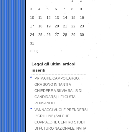
1
2
3
4
5
6
7
8
9
10
11
12
13
14
15
16
17
18
19
20
21
22
23
24
25
26
27
28
29
30
31
« Lug
Leggi gli ultimi articoli
inseriti
PRIMARIE CAMPO LARGO,
ORA SONO IN TANTI A
CHIEDERE A SILVIA SALIS DI
CANDIDARSI: LEI CI STA
PENSANDO
VANNACCI VUOLE PRENDERSI
I “GRILLINI” (SAI CHE
COPPIA…). IL CENTRO STUDI
DI FUTURO NAZIONALE INVITA