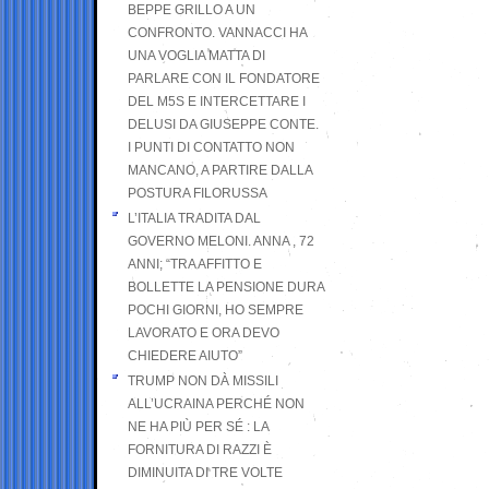
BEPPE GRILLO A UN
CONFRONTO. VANNACCI HA
UNA VOGLIA MATTA DI
PARLARE CON IL FONDATORE
DEL M5S E INTERCETTARE I
DELUSI DA GIUSEPPE CONTE.
I PUNTI DI CONTATTO NON
MANCANO, A PARTIRE DALLA
POSTURA FILORUSSA
L’ITALIA TRADITA DAL
GOVERNO MELONI. ANNA , 72
ANNI; “TRA AFFITTO E
BOLLETTE LA PENSIONE DURA
POCHI GIORNI, HO SEMPRE
LAVORATO E ORA DEVO
CHIEDERE AIUTO”
TRUMP NON DÀ MISSILI
ALL’UCRAINA PERCHÉ NON
NE HA PIÙ PER SÉ : LA
FORNITURA DI RAZZI È
DIMINUITA DI TRE VOLTE