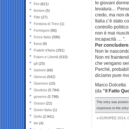
le giovani donne
Fini
(821)
levatura… Penso
fioriere
(5)
credo, ma non del
Fitto
(27)
Italia c’è stato
Fontana di Trevi
(1)
controllo politic
Formigoni
(90)
non è mai riuscito
Forza Italia
(596)
incapacità … ”.
frana
(9)
Per concludere, 
Fratelli d'Italia
(291)
Non le nascondo 
Non mi fraintend
Futuro e Libertà
(510)
che vengano semp
g8
(25)
Perchè, probabil
Gelmini
(68)
diciamo pure rivo
Genova
(542)
Giannino
(10)
Marco Dolcetta
Giustizia
(5.784)
(da
“il Fatto Qu
governo
(5.799)
This entry was posted 
Grasso
(22)
responses to this entr
Green Italia
(1)
Grillo
(2.941)
«
EUROPEE 2014, C
Idv
(4)