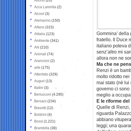
Aborto
(20)
Acca Larentia
(2)
Alcool
(3)
Alemanno
(150)
Alfano
(315)
Gommina’ della g
Alitalia
(123)
fratello. Il Duc
Ambiente
(341)
italiano poteva d
AN
(210)
senz’altro mi sa
Animali
(74)
allora non ne son
Arancioni
(2)
Ma che ne pensa 
arte
(175)
Renzi è un bambi
Attentato
(329)
molto ridotto ne
Auguri
(13)
mai stato (nè lui
Batini
(3)
governo ci sono
meglio a occupar
Berlusconi
(4.295)
E le riforme de
Bersani
(234)
Quelle di Renzi, 
Biasotti
(12)
riguarda Palazzo
Boldrini
(4)
abbiano vitupera
Bossi
(1.221)
leggi; una quara
Brambilla
(38)