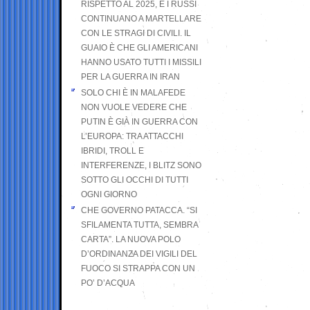
RISPETTO AL 2025, E I RUSSI
CONTINUANO A MARTELLARE
CON LE STRAGI DI CIVILI. IL
GUAIO È CHE GLI AMERICANI
HANNO USATO TUTTI I MISSILI
PER LA GUERRA IN IRAN
SOLO CHI È IN MALAFEDE
NON VUOLE VEDERE CHE
PUTIN È GIÀ IN GUERRA CON
L’EUROPA: TRA ATTACCHI
IBRIDI, TROLL E
INTERFERENZE, I BLITZ SONO
SOTTO GLI OCCHI DI TUTTI
OGNI GIORNO
CHE GOVERNO PATACCA. “SI
SFILAMENTA TUTTA, SEMBRA
CARTA”. LA NUOVA POLO
D’ORDINANZA DEI VIGILI DEL
FUOCO SI STRAPPA CON UN
PO’ D’ACQUA