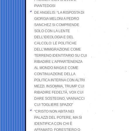
PIANTEDOSI
DE ANGELIS: “LA RISPOSTA DI
GIORGIA MELONI A PEDRO
SANCHEZ SI COMPRENDE
SOLO CON LA LENTE
DELL’IDEOLOGIA E DEL
CALCOLO: LE POLITICHE
DELL’IMMIGRAZIONE COME
TERRENO IDENTITARIO SU CUI
RIBADIRE L’APPARTENENZA
AL MONDO MAGA E COME
CONTINUAZIONE DELLA
POLITICA INTERNA CON ALTRI
MEZZI. INSOMMA, TRUMP CUI
RIBADIRE FEDELTÀ, VOX CUI
DARE SOSTEGNO, VANNACCI
CUI TOGLIERE SPAZIO”
“CRISTO NON ABITA NEI
PALAZZI DEL POTERE, MA SI
IDENTIFICA CON CHI È
AFFAMATO, FORESTIERO O