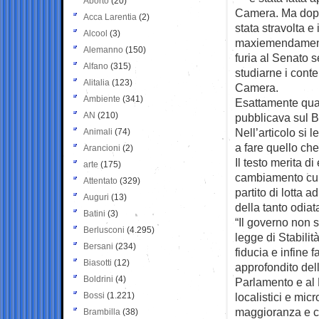
Aborto
(20)
Camera. Ma dopo 
Acca Larentia
(2)
stata stravolta e
Alcool
(3)
maxiemendamento 
Alemanno
(150)
furia al Senato
Alfano
(315)
studiarne i conte
Alitalia
(123)
Camera.
Ambiente
(341)
Esattamente quat
AN
(210)
pubblicava sul Bl
Nell’articolo si 
Animali
(74)
a fare quello ch
Arancioni
(2)
Il testo merita d
arte
(175)
cambiamento cui
Attentato
(329)
partito di lotta 
Auguri
(13)
della tanto odiat
Batini
(3)
“Il governo non 
Berlusconi
(4.295)
legge di Stabilità
Bersani
(234)
fiducia e infine 
Biasotti
(12)
approfondito del
Boldrini
(4)
Parlamento e al 
Bossi
(1.221)
localistici e mic
maggioranza e ch
Brambilla
(38)