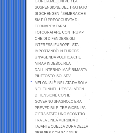
GIORGIA MELONI PER LA
SOSPENSIONE DEL TRATTATO
SI SCHENGEN: “SEMBRA CHE
SIA PIÙ PREOCCUPATA DI
TORNARE A FARSI
FOTOGRAFARE CON TRUMP
CHE DI DIFENDERE GLI
INTERESSI EUROPEI. STA
IMPORTANDO IN EUROPA
UN’AGENDA POLITICA CHE
MIRA A INDEBOLIRLA
DALL’INTERNO. MA È RIMASTA
PIUTTOSTO ISOLATA”
MELONI SI È INFILATA DA SOLA
NEL TUNNEL. L’ESCALATION
DI TENSIONE CON IL
GOVERNO SPAGNOLO ERA
PREVEDIBILE: TRE GIORNI FA
C’ERA STATO UNO SCONTRO
TRA LA LINEA MORBIDA DI
TAJANI E QUELLA DURA DELLA
PREMIER CON SALVINI E