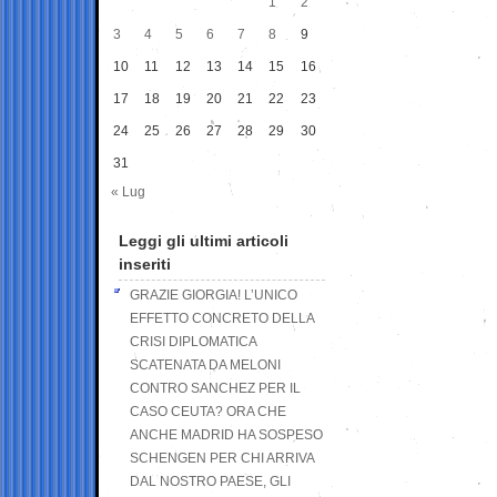
1
2
3
4
5
6
7
8
9
10
11
12
13
14
15
16
17
18
19
20
21
22
23
24
25
26
27
28
29
30
31
« Lug
Leggi gli ultimi articoli
inseriti
GRAZIE GIORGIA! L’UNICO
EFFETTO CONCRETO DELLA
CRISI DIPLOMATICA
SCATENATA DA MELONI
CONTRO SANCHEZ PER IL
CASO CEUTA? ORA CHE
ANCHE MADRID HA SOSPESO
SCHENGEN PER CHI ARRIVA
DAL NOSTRO PAESE, GLI