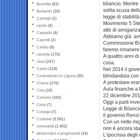
bilancio. Mentre
Brunetta
(83)
solita scusa del
Burlando
(26)
legge di stabilit
Camogli
(2)
Movimento 5 Stel
canile
(4)
atto di arroganza
Cappello
(8)
Abbiamo già avve
Caprotti
(2)
Commissione Bilan
Caritas
(6)
faremo rimanere 
carovita
(170)
A quattro anni di
casa
(247)
cosa.
Nel 2014 il gove
Casini
(119)
blindandola con i
Centrodestra in Liguria
(35)
A protestare eran
Chiesa
(276)
Aula finanche a 
Cina
(10)
22 dicembre 201
Comune
(342)
Oggi a parti inve
Coop
(7)
Legge di Bilanci
Cossiga
(7)
il governo Renz
Costume
(5.581)
Con un netto mi
criminalità
(1.402)
non è ancora sta
democratici e progressisti
(19)
L’ipocrisia degli