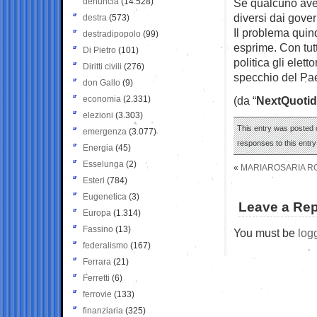
denuncia
(14.528)
Se qualcuno aveva
diversi dai gover
destra
(573)
Il problema quind
destradipopolo
(99)
esprime. Con tutt
Di Pietro
(101)
politica gli elett
Diritti civili
(276)
specchio del Pae
don Gallo
(9)
economia
(2.331)
(da “
NextQuotid
elezioni
(3.303)
This entry was posted 
emergenza
(3.077)
responses to this entr
Energia
(45)
Esselunga
(2)
«
MARIAROSARIA ROS
Esteri
(784)
Eugenetica
(3)
Leave a Rep
Europa
(1.314)
Fassino
(13)
You must be
log
federalismo
(167)
Ferrara
(21)
Ferretti
(6)
ferrovie
(133)
finanziaria
(325)