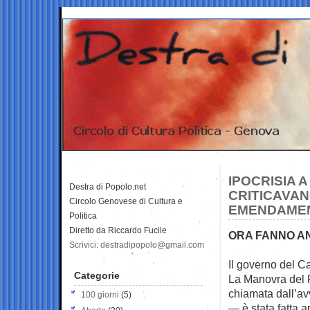
IPOCRISIA 
Destra di Popolo.net
CRITICAVAN
Circolo Genovese di Cultura e
EMENDAMEN
Politica
Diretto da Riccardo Fucile
ORA FANNO AN
Scrivici: destradipopolo@gmail.com
Il governo del C
Categorie
La Manovra del 
chiamata dall’a
100 giorni
(5)
— è stata fatta a