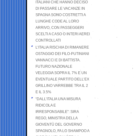
ITALIANI CHE HANNO DECISO
DI PASSARE LE VACANZE IN
SPAGNA SONO COSTRETTI A
LUNGHE CODE AL LORO
ARRIVO, CON PASSEGGERI
SCELTI A CASO O INTERI AEREI
CONTROLLATI
L’ITALIA RISCHIA DI RIMANERE
OSTAGGIO DEI FILO-PUTINIANI
VANNACCI E DI BATTISTA.
FUTURO NAZIONALE
VELEGGIA SOPRA IL 7% E UN
EVENTUALE PARTITO DELL’EX
GRILLINO VARREBBE TRA IL 2
E IL 3.5%
“DALL’ITALIA UNA MISURA
RIDICOLA E
IRRESPONSABILE”: SIRA
REGO, MINISTRA DELLA
GIOVENTÙ DEL GOVERNO
SPAGNOLO, FA LO SHAMPOO A