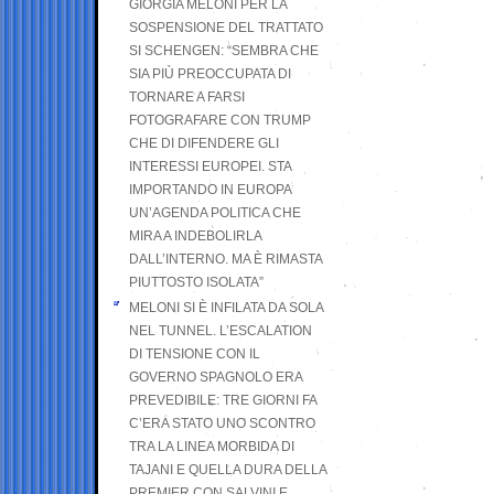
GIORGIA MELONI PER LA
SOSPENSIONE DEL TRATTATO
SI SCHENGEN: “SEMBRA CHE
SIA PIÙ PREOCCUPATA DI
TORNARE A FARSI
FOTOGRAFARE CON TRUMP
CHE DI DIFENDERE GLI
INTERESSI EUROPEI. STA
IMPORTANDO IN EUROPA
UN’AGENDA POLITICA CHE
MIRA A INDEBOLIRLA
DALL’INTERNO. MA È RIMASTA
PIUTTOSTO ISOLATA”
MELONI SI È INFILATA DA SOLA
NEL TUNNEL. L’ESCALATION
DI TENSIONE CON IL
GOVERNO SPAGNOLO ERA
PREVEDIBILE: TRE GIORNI FA
C’ERA STATO UNO SCONTRO
TRA LA LINEA MORBIDA DI
TAJANI E QUELLA DURA DELLA
PREMIER CON SALVINI E