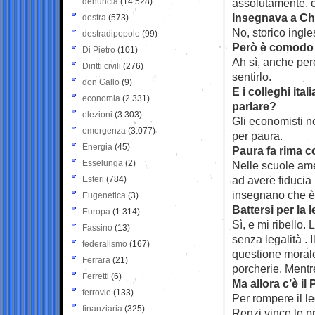
denuncia
(14.528)
assolutamente, 
Insegnava a C
destra
(573)
No, storico ingle
destradipopolo
(99)
Però è comodo v
Di Pietro
(101)
Ah sì, anche perc
Diritti civili
(276)
sentirlo.
don Gallo
(9)
E i colleghi ita
economia
(2.331)
parlare?
elezioni
(3.303)
Gli economisti n
emergenza
(3.077)
per paura.
Energia
(45)
Paura fa rima c
Esselunga
(2)
Nelle scuole amer
ad avere fiducia 
Esteri
(784)
insegnano che è t
Eugenetica
(3)
Battersi per la 
Europa
(1.314)
Sì, e mi ribello.
Fassino
(13)
senza legalità . 
federalismo
(167)
questione morale.
Ferrara
(21)
porcherie. Mentre
Ferretti
(6)
Ma allora c’è i
ferrovie
(133)
Per rompere il le
finanziaria
(325)
Renzi vince le p