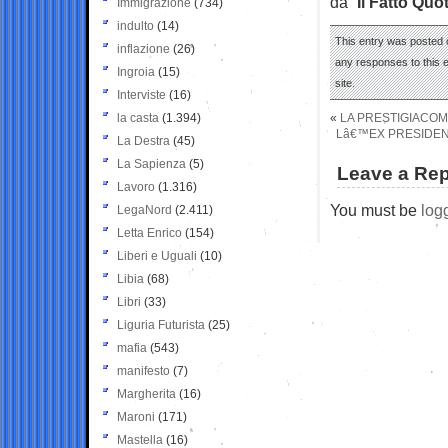
da “
Il Fatto Quo
Immigrazione
(734)
indulto
(14)
This entry was posted 
inflazione
(26)
any responses to this 
Ingroia
(15)
site.
Interviste
(16)
la casta
(1.394)
«
LA PRESTIGIACOMO
Lâ€™EX PRESIDENT
La Destra
(45)
La Sapienza
(5)
Leave a Rep
Lavoro
(1.316)
You must be
log
LegaNord
(2.411)
Letta Enrico
(154)
Liberi e Uguali
(10)
Libia
(68)
Libri
(33)
Liguria Futurista
(25)
mafia
(543)
manifesto
(7)
Margherita
(16)
Maroni
(171)
Mastella
(16)