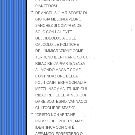
PIANTEDOSI
DE ANGELIS: “LA RISPOSTA DI
GIORGIA MELONI A PEDRO
SANCHEZ SI COMPRENDE
SOLO CON LA LENTE
DELL’IDEOLOGIA E DEL
CALCOLO: LE POLITICHE
DELL’IMMIGRAZIONE COME
TERRENO IDENTITARIO SU CUI
RIBADIRE L’APPARTENENZA
AL MONDO MAGA E COME
CONTINUAZIONE DELLA
POLITICA INTERNA CON ALTRI
MEZZI. INSOMMA, TRUMP CUI
RIBADIRE FEDELTÀ, VOX CUI
DARE SOSTEGNO, VANNACCI
CUI TOGLIERE SPAZIO”
“CRISTO NON ABITA NEI
PALAZZI DEL POTERE, MA SI
IDENTIFICA CON CHI È
AFFAMATO, FORESTIERO O