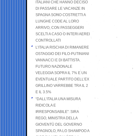
ITALIANI CHE HANNO DECISO
DI PASSARE LE VACANZE IN
SPAGNA SONO COSTRETTI A
LUNGHE CODE AL LORO
ARRIVO, CON PASSEGGERI
SCELTI A CASO O INTERI AEREI
CONTROLLATI
L’ITALIA RISCHIA DI RIMANERE
OSTAGGIO DEI FILO-PUTINIANI
VANNACCI E DI BATTISTA.
FUTURO NAZIONALE
VELEGGIA SOPRA IL 7% E UN
EVENTUALE PARTITO DELL’EX
GRILLINO VARREBBE TRA IL 2
E IL 3.5%
“DALL’ITALIA UNA MISURA
RIDICOLA E
IRRESPONSABILE”: SIRA
REGO, MINISTRA DELLA
GIOVENTÙ DEL GOVERNO
SPAGNOLO, FA LO SHAMPOO A