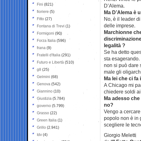
Fini
(821)
D’Alema.
fioriere
(5)
Ma D’Alema è u
No, è il leader d
Fitto
(27)
delle imprese.
Fontana di Trevi
(1)
Marchionne che 
Formigoni
(90)
discriminazione
Forza Italia
(596)
legalità ?
frana
(9)
Se ha detto ques
Fratelli d'Italia
(291)
sta esagerando. 
Futuro e Libertà
(510)
non si può dare 
g8
(25)
male gli oligarc
Gelmini
(68)
Ma lei che ci fa
Genova
(542)
A Chicago mi pag
chiedere soldi ai
Giannino
(10)
Ma adesso che v
Giustizia
(5.784)
no?
governo
(5.799)
Vengo a cercare 
Grasso
(22)
popolo non è in 
Green Italia
(1)
scegliere le tecn
Grillo
(2.941)
Giorgio Meletti
Idv
(4)