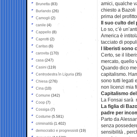
amici, qualche v
Brunetta
(83)
chiesto a Bazoli
Burlando
(26)
prima del profitt
Camogli
(2)
Il suo culto del
canile
(4)
Lo so, c’è un’anti
Cappello
(8)
America è intitol
Caprotti
(2)
tacciato di popu
Caritas
(6)
I liberisti sono 
carovita
(170)
Certo, se il libe
casa
(247)
mercato, quello v
Quando dico meri
Casini
(119)
capitalismo. Hann
Centrodestra in Liguria
(35)
sono tutti legati
Chiesa
(276)
non licenzi mia fi
Cina
(10)
Capitalismo dell
Comune
(342)
La Fonsai sarà m
Coop
(7)
La figlia di Baz
Cossiga
(7)
padre per incomp
Costume
(5.581)
Parto da Alessand
criminalità
(1.402)
senza possedere
democratici e progressisti
(19)
sensibilità , per