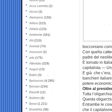
Aborto
(20)
Acca Larentia
(2)
Alcool
(3)
Alemanno
(150)
Alfano
(315)
Alitalia
(123)
Ambiente
(341)
AN
(210)
bocconiano come 
Animali
(74)
Con quella catte
Arancioni
(2)
padre del neolib
arte
(175)
È tornato in Itali
Attentato
(329)
capitalista — Un
Auguri
(13)
E già che c’era, 
Batini
(3)
banchieri italian
Berlusconi
(4.295)
potere economic
Bersani
(234)
Oltre al presid
Biasotti
(12)
Tutta l’oligarchi
Boldrini
(4)
Questa oligarchi
Bossi
(1.221)
Entrambe le cose
che il capitalism
Brambilla
(38)