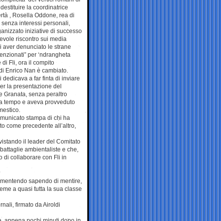
destituire la coordinatrice
ertà , Rosella Oddone, rea di
o senza interessi personali,
ganizzato iniziative di successo
evole riscontro sui media
di aver denunciato le strane
tenzionati” per ‘ndrangheta
i Fli, ora il compito
di Enrico Nan è cambiato.
 dedicava a far finta di inviare
er la presentazione del
i e Granata, senza peraltro
a da tempo e aveva provveduto
mestico.
omunicato stampa di chi ha
ato come precedente all’altro,
vistando il leader del Comitato
battaglie ambientaliste e che,
di collaborare con Fli in
?
 , mentendo sapendo di mentire,
ieme a quasi tutta la sua classe
nali, firmato da Airoldi
e, appena pochi minuti dopo in