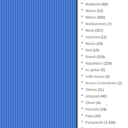
Mattarella
(60)
Meloni
(14)
Milano
(300)
Montezemolo
(7)
Monti
(357)
moschea
(11)
Musso
(10)
Muti
(10)
Napoli
(319)
Napolitano
(220)
no global
(5)
notte bianca
(3)
Nuovo Centrodestra
(2)
Obama
(11)
olimpiadi
(40)
Oliveri
(4)
Pannella
(29)
Papa
(33)
Parlamento
(1.428)