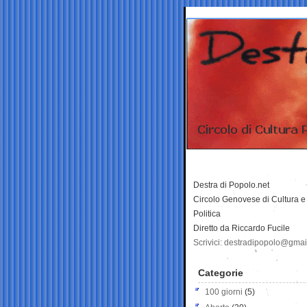
Destra di Popolo.net
Circolo Genovese di Cultura e
Politica
Diretto da Riccardo Fucile
Scrivici: destradipopolo@gma
Categorie
100 giorni
(5)