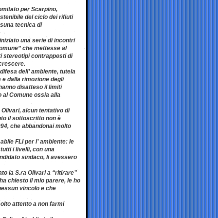
 comitato per Scarpino,
nibile del ciclo dei rifiuti
ssuna tecnica di
iziato una serie di incontri
 comune” che mettesse al
i stereotipi contrapposti di
 crescere.
ifesa dell’ ambiente, tutela
 e dalla rimozione degli
anno disatteso il limiti
o al Comune ossia alla
Olivari, alcun tentativo di
o il sottoscritto non è
 1994, che abbandonai molto
abile FLI per l’ ambiente: le
ti i livelli, con una
andidato sindaco, li avessero
o la S.ra Olivari a “ritirare”
ha chiesto il mio parere, le ho
 nessun vincolo e che
olto attento a non farmi