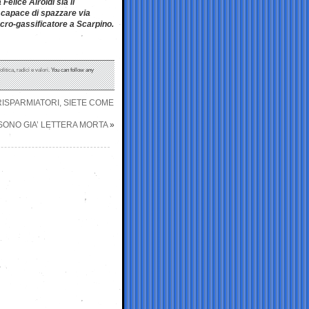
elice Airoldi sia il
a capace di spazzare via
cro-gassificatore a Scarpino.
olitica
,
radici e valori
. You can follow any
RISPARMIATORI, SIETE COME
 SONO GIA’ LETTERA MORTA
»