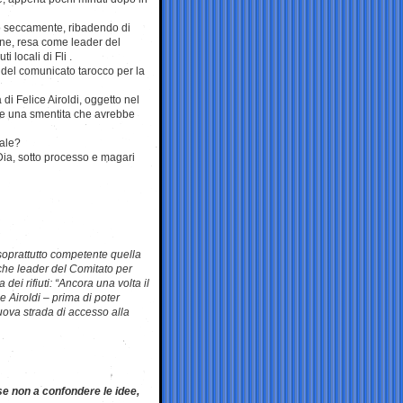
tito seccamente, ribadendo di
one, resa come leader del
 locali di Fli .
 del comunicato tarocco per la
di Felice Airoldi, oggetto nel
sse una smentita che avrebbe
nale?
Dia, sotto processo e magari
e soprattutto competente quella
e che leader del Comitato per
dei rifiuti: “Ancora una volta il
 Airoldi – prima di poter
uova strada di accesso alla
e non a confondere le idee,