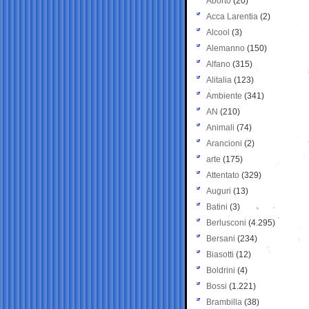
Aborto
(20)
Acca Larentia
(2)
Alcool
(3)
Alemanno
(150)
Alfano
(315)
Alitalia
(123)
Ambiente
(341)
AN
(210)
Animali
(74)
Arancioni
(2)
arte
(175)
Attentato
(329)
Auguri
(13)
Batini
(3)
Berlusconi
(4.295)
Bersani
(234)
Biasotti
(12)
Boldrini
(4)
Bossi
(1.221)
Brambilla
(38)