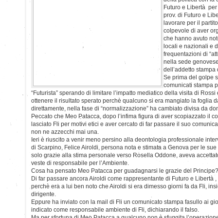
Futuro e Libertà per 
prov. di Futuro e Lib
lavorare per il partit
colpevole di aver or
che hanno avuto not
locali e nazionali e 
frequentazioni di “at
nella sede genovese d
dell’addetto stampa 
Se prima del golpe si
comunicati stampa p
“Futurista” sperando di limitare l’impatto mediatico della visita di Ross
ottenere il risultato sperato perchè qualcuno si era mangiato la fogli
direttamente, nella fase di “normalizzazione” ha cambiato divisa da do
Peccato che Meo Patacca, dopo l’infima figura di aver scopiazzato il c
lasciato Fli per motivi etici e aver cercato di far passare il suo comunic
non ne azzecchi mai una.
Ieri è riuscito a venir meno persino alla deontologia professionale inter
di Scarpino, Felice Airoldi, persona nota e stimata a Genova per le sue 
solo grazie alla stima personale verso Rosella Oddone, aveva accettato 
veste di responsabile per l’Ambiente.
Cosa ha pensato Meo Patacca per guadagnarsi le grazie del Principe
Di far passare ancora Airoldi come rappresentante di Futuro e Libertà
perchè era a lui ben noto che Airoldi si era dimesso giorni fa da Fli, ins
dirigente.
Eppure ha inviato con la mail di Fli un comunicato stampa fasullo ai gior
indicato come responsabile ambiente di Fli, dichiarando il falso.
Ma per sfortuna di Meo Patacca a qualcuno non è sfuggita l’operazion