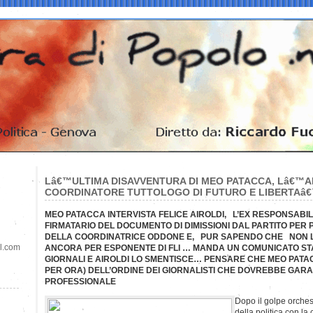
Lâ€™ULTIMA DISAVVENTURA DI MEO PATACCA, Lâ€™
COORDINATORE TUTTOLOGO DI FUTURO E LIBERTAâ
MEO PATACCA INTERVISTA FELICE AIROLDI, L’EX RESPONSABIL
FIRMATARIO DEL DOCUMENTO DI DIMISSIONI DAL PARTITO PER
DELLA COORDINATRICE ODDONE E, PUR SAPENDO CHE NON LO 
il.com
ANCORA PER ESPONENTE DI FLI … MANDA UN COMUNICATO ST
GIORNALI E AIROLDI LO SMENTISCE… PENSARE CHE MEO PATA
PER ORA) DELL’ORDINE DEI GIORNALISTI CHE DOVREBBE GARA
PROFESSIONALE
Dopo il golpe orchest
della politica con la