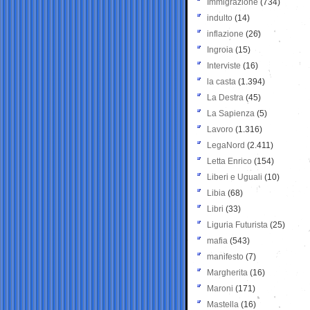
Immigrazione
(734)
indulto
(14)
inflazione
(26)
Ingroia
(15)
Interviste
(16)
la casta
(1.394)
La Destra
(45)
La Sapienza
(5)
Lavoro
(1.316)
LegaNord
(2.411)
Letta Enrico
(154)
Liberi e Uguali
(10)
Libia
(68)
Libri
(33)
Liguria Futurista
(25)
mafia
(543)
manifesto
(7)
Margherita
(16)
Maroni
(171)
Mastella
(16)