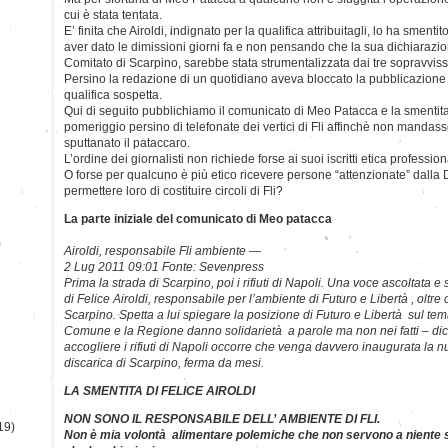
cui è stata tentata.
E’ finita che Airoldi, indignato per la qualifica attribuitagli, lo ha smen
aver dato le dimissioni giorni fa e non pensando che la sua dichiarazi
Comitato di Scarpino, sarebbe stata strumentalizzata dai tre sopravvissuti
Persino la redazione di un quotidiano aveva bloccato la pubblicazione
qualifica sospetta.
Qui di seguito pubblichiamo il comunicato di Meo Patacca e la smentita 
pomeriggio persino di telefonate dei vertici di Fli affinchè non manda
sputtanato il pataccaro.
L’ordine dei giornalisti non richiede forse ai suoi iscritti etica professio
O forse per qualcuno è più etico ricevere persone “attenzionate” dalla 
permettere loro di costituire circoli di Fli?
La parte iniziale del comunicato di Meo patacca
)
Airoldi, responsabile Fli ambiente —
2 Lug 2011 09:01 Fonte: Sevenpress
Prima la strada di Scarpino, poi i rifiuti di Napoli. Una voce ascoltata 
di Felice Airoldi, responsabile per l’ambiente di Futuro e Libertà , oltr
Scarpino. Spetta a lui spiegare la posizione di Futuro e Libertà sul tema 
Comune e la Regione danno solidarietà a parole ma non nei fatti – dice
accogliere i rifiuti di Napoli occorre che venga davvero inaugurata la n
discarica di Scarpino, ferma da mesi.
LA SMENTITA DI FELICE AIROLDI
NON SONO IL RESPONSABILE DELL’ AMBIENTE DI FLI.
19)
Non è mia volontà alimentare polemiche che non servono a niente s