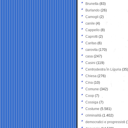
Brunetta
(83)
Burlando
(26)
Camogli
(2)
canile
(4)
Cappello
(8)
Caprotti
(2)
Caritas
(6)
carovita
(170)
casa
(247)
Casini
(119)
Centrodestra in Liguria
(35
Chiesa
(276)
Cina
(10)
Comune
(342)
Coop
(7)
Cossiga
(7)
Costume
(5.581)
criminalità
(1.402)
democratici e progressisti
(