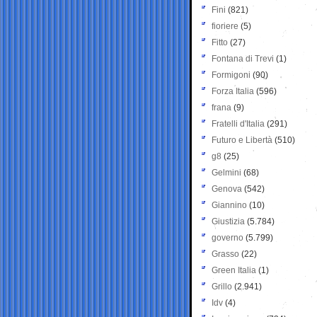
Fini
(821)
fioriere
(5)
Fitto
(27)
Fontana di Trevi
(1)
Formigoni
(90)
Forza Italia
(596)
frana
(9)
Fratelli d'Italia
(291)
Futuro e Libertà
(510)
g8
(25)
Gelmini
(68)
Genova
(542)
Giannino
(10)
Giustizia
(5.784)
governo
(5.799)
Grasso
(22)
Green Italia
(1)
Grillo
(2.941)
Idv
(4)