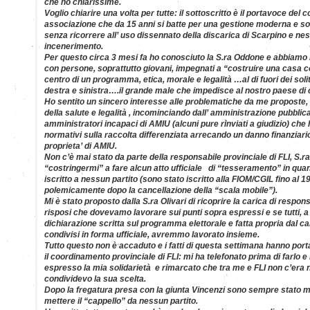
che ho chiarissime.
Voglio chiarire una volta per tutte: il sottoscritto è il portavoce del
associazione che da 15 anni si batte per una gestione moderna e soste
senza ricorrere all’ uso dissennato della discarica di Scarpino e ne
incenerimento.
Per questo circa 3 mesi fa ho conosciuto la S.ra Oddone e abbiamo in
con persone, soprattutto giovani, impegnati a “costruire una casa
centro di un programma, etica, morale e legalità …al di fuori dei solit
destra e sinistra….il grande male che impedisce al nostro paese di
Ho sentito un sincero interesse alle problematiche da me proposte, d
della salute e legalità , incominciando dall’ amministrazione pubblica
amministratori incapaci di AMIU (alcuni pure rinviati a giudizio) che h
normativi sulla raccolta differenziata arrecando un danno finanziari
proprieta’ di AMIU.
Non c’è mai stato da parte della responsabile provinciale di FLI, S.ra 
“costringermi” a fare alcun atto ufficiale di “tesseramento” in quant
iscritto a nessun partito (sono stato iscritto alla FIOM/CGIL fino al
polemicamente dopo la cancellazione della “scala mobile”).
Mi è stato proposto dalla S.ra Olivari di ricoprire la carica di respons
risposi che dovevamo lavorare sui punti sopra espressi e se tutti, a tut
dichiarazione scritta sul programma elettorale e fatta propria dal c
condivisi in forma ufficiale, avremmo lavorato insieme.
Tutto questo non è accaduto e i fatti di questa settimana hanno portat
il coordinamento provinciale di FLI: mi ha telefonato prima di farlo e 
espresso la mia solidarietà e rimarcato che tra me e FLI non c’era
condividevo la sua scelta.
Dopo la fregatura presa con la giunta Vincenzi sono sempre stato m
mettere il “cappello” da nessun partito.