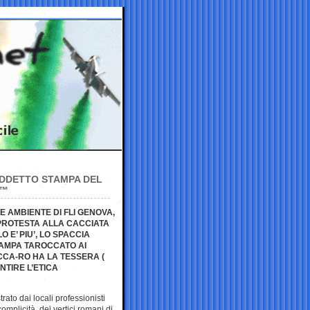
ADDETTO STAMPA DEL
€™
E AMBIENTE DI FLI GENOVA,
 PROTESTA ALLA CACCIATA
E’ PIU’, LO SPACCIA
AMPA TAROCCATO AI
CCA-RO HA LA TESSERA (
NTIRE L’ETICA
rato dai locali professionisti
 complicità dei vertici romani di