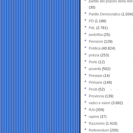
partito del popolo della libe
(30)
Partito Democratico
(1.034)
PD
(1.188)
PdL
(2.781)
pedofilia
(25)
Pensioni
(129)
Politica
(40.824)
polizia
(253)
Porto
(12)
povertà
(502)
Presepe
(14)
Primarie
(149)
Prodi
(52)
Provincia
(139)
radici e valori
(3.682)
RAI
(359)
rapine
(37)
Razzismo
(1.410)
Referendum
(200)