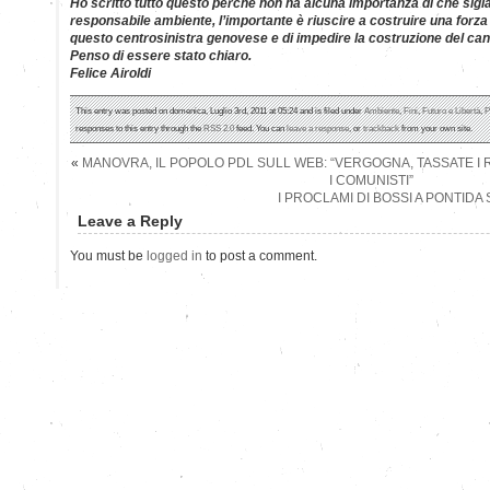
Ho scritto tutto questo perchè non ha alcuna importanza di che sigla F
responsabile ambiente, l’importante è riuscire a costruire una forz
questo centrosinistra genovese e di impedire la costruzione del can
Penso di essere stato chiaro.
Felice Airoldi
This entry was posted on domenica, Luglio 3rd, 2011 at 05:24 and is filed under
Ambiente
,
Fini
,
Futuro e Libertà
,
P
responses to this entry through the
RSS 2.0
feed. You can
leave a response
, or
trackback
from your own site.
«
MANOVRA, IL POPOLO PDL SULL WEB: “VERGOGNA, TASSATE I 
I COMUNISTI”
I PROCLAMI DI BOSSI A PONTIDA
Leave a Reply
You must be
logged in
to post a comment.