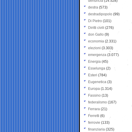
denuncia
(14.528)
destra
(573)
destradipopolo
(99)
Di Pietro
(101)
Diritti civili
(276)
don Gallo
(9)
economia
(2.331)
elezioni
(3.303)
emergenza
(3.077)
Energia
(45)
Esselunga
(2)
Esteri
(784)
Eugenetica
(3)
Europa
(1.314)
Fassino
(13)
federalismo
(167)
Ferrara
(21)
Ferretti
(6)
ferrovie
(133)
finanziaria
(325)