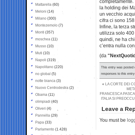
completamente. 
Mattarella
(60)
la holding dei Ma
Meloni
(14)
un vecchio acquis
Milano
(300)
cifra ci sono 15
Montezemolo
(7)
Infine, la terza
Monti
(357)
utilizza solo 40
quindi, ne ha chi
moschea
(11)
c’entra nulla con
Musso
(10)
Muti
(10)
(da
“NextQuotid
Napoli
(319)
Napolitano
(220)
This entry was posted 
no global
(5)
responses to this entr
notte bianca
(3)
«
LA CORTE DEI CO
Nuovo Centrodestra
(2)
META
FRANCESCA PASCAL
Obama
(11)
ITALIA SI PREOCC
olimpiadi
(40)
Leave a Rep
Oliveri
(4)
Pannella
(29)
You must be
log
Papa
(33)
Parlamento
(1.428)