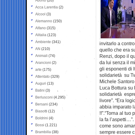
Aborto
(20)
Acca Larentia
(2)
Alcool
(3)
Alemanno
(150)
Alfano
(315)
Alitalia
(123)
Ambiente
(341)
invitarlo a contr
AN
(210)
quello che era 
Renzi, dopo il q
Animali
(74)
da lui senza il m
Arancioni
(2)
gli esponenti di 
arte
(175)
solidarietà su Tw
Attentato
(329)
Michele Santoro è
Auguri
(13)
Luca Bottura su 
Batini
(3)
solidarietà espre
Berlusconi
(4.295)
livore”. “Era lo
Bersani
(234)
abbia imparato la
Biasotti
(12)
!!”.“Torna al tuo
Boldrini
(4)
la fa l’aspetti…”
Bossi
(1.221)
come sono amare
sempre essere cor
Brambilla
(38)