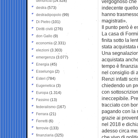
denuncia
(14.528)
vergognoso che s
indecente quello
destra
(573)
hanno trasmesso l
destradipopolo
(99)
magistrati».
Di Pietro
(101)
Il punto però è 
Diritti civili
(276)
La casa di Formi
don Gallo
(9)
finita sotto la l
economia
(2.331)
stata acquistata 
elezioni
(3.303)
Una segnalazione 
emergenza
(3.077)
acquistata anche
Energia
(45)
tempo è finanzia
Esselunga
(2)
nel consiglio di 
Renzi infatti sc
Esteri
(784)
chiedendo un pre
Eugenetica
(3)
con sottoscrizion
Europa
(1.314)
ineccepibile. Pre
Fassino
(13)
tracciato con bo
federalismo
(167)
pagando con la m
Ferrara
(21)
grazie ai proven
Ferretti
(6)
nel 2018 e dichi
ferrovie
(133)
adesso circa mez
finanziaria
(325)
che vivo di politi