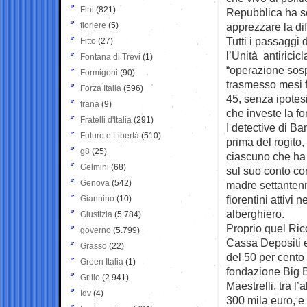
Fini
(821)
Repubblica ha se
fioriere
(5)
apprezzare la di
Tutti i passaggi d
Fitto
(27)
l’Unità antiricic
Fontana di Trevi
(1)
“operazione sospe
Formigoni
(90)
trasmesso mesi f
Forza Italia
(596)
45, senza ipotes
frana
(9)
che investe la 
Fratelli d'Italia
(291)
I detective di B
Futuro e Libertà
(510)
prima del rogito
g8
(25)
ciascuno che ha 
Gelmini
(68)
sul suo conto co
Genova
(542)
madre settantenn
fiorentini attivi 
Giannino
(10)
alberghiero.
Giustizia
(5.784)
Proprio quel Ric
governo
(5.799)
Cassa Depositi e
Grasso
(22)
del 50 per cento
Green Italia
(1)
fondazione Big B
Grillo
(2.941)
Maestrelli, tra l
Idv
(4)
300 mila euro, e