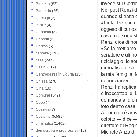
invece sul Corrie
Brunetta
(83)
Nel post Renzi d
Burlando
(26)
quando si tratta 
Camogli
(2)
«Finta. Perchè n
canile
(4)
oggetto di curios
Cappello
(8)
casa mia sono sta
Caprotti
(2)
Renzi dice di non
Caritas
(6)
«Se la mettiamo s
carovita
(170)
senatore e gli h
casa
(247)
riciclaggio. Io s
giornalista deve 
Casini
(119)
la mia famiglia. 
Centrodestra in Liguria
(35)
denunciare».
Chiesa
(276)
Renzi ha replicat
Cina
(10)
è inaccettabile. 
Comune
(342)
domanda ai giornal
Coop
(7)
foto dentro casa
Cossiga
(7)
A Formigli è arri
Costume
(5.581)
colpito — dice —
criminalità
(1.402)
direttore di Radi
democratici e progressisti
(19)
Michele Anzaldi,