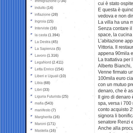
Immigrazione
(734)
cui è stato ospit
indulto
(14)
E questa è quindi
inflazione
(26)
vedova e non dir
Ingroia
(15)
La villa ha una m
Senza contare il
Interviste
(16)
space, la cucina
la casta
(1.394)
L’abitazione app
La Destra
(45)
Vittoria. Il rest
La Sapienza
(5)
appena 90mila e
Lavoro
(1.316)
La trattativa per
LegaNord
(2.411)
Alberto Bianchi, 
Letta Enrico
(154)
Venne firmato un
Liberi e Uguali
(10)
100mila euro cia
Libia
(68)
con un mutuo pres
Libri
(33)
denaro, che è as
Il giro di denaro
Liguria Futurista
(25)
spa, versa i 700
mafia
(543)
conto acquisto 2
manifesto
(7)
signora li bonifi
Margherita
(16)
senatore Renzi 
Maroni
(171)
Anche alla procura
Mastella
(16)