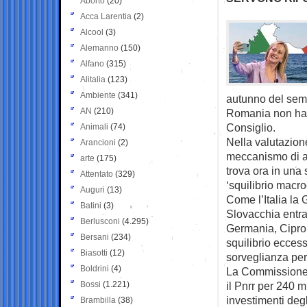
Aborto
(20)
Acca Larentia
(2)
Alcool
(3)
Alemanno
(150)
Alfano
(315)
Alitalia
(123)
Ambiente
(341)
autunno del seme
AN
(210)
Romania non ha pr
Consiglio.
Animali
(74)
Nella valutazione
Arancioni
(2)
meccanismo di al
arte
(175)
trova ora in una s
Attentato
(329)
‘squilibrio macr
Auguri
(13)
Come l’Italia la 
Batini
(3)
Slovacchia entra 
Berlusconi
(4.295)
Germania, Cipro
Bersani
(234)
squilibrio ecces
Biasotti
(12)
sorveglianza per
Boldrini
(4)
La Commissione 
Bossi
(1.221)
il Pnrr per 240 m
investimenti deg
Brambilla
(38)