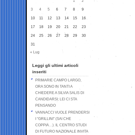
1
2
3
4
5
6
7
8
9
10
11
12
13
14
15
16
17
18
19
20
21
22
23
24
25
26
27
28
29
30
31
« Lug
Leggi gli ultimi articoli
inseriti
PRIMARIE CAMPO LARGO,
ORA SONO IN TANTI A
CHIEDERE A SILVIA SALIS DI
CANDIDARSI: LEI CI STA
PENSANDO
VANNACCI VUOLE PRENDERSI
I “GRILLINI” (SAI CHE
COPPIA…). IL CENTRO STUDI
DI FUTURO NAZIONALE INVITA