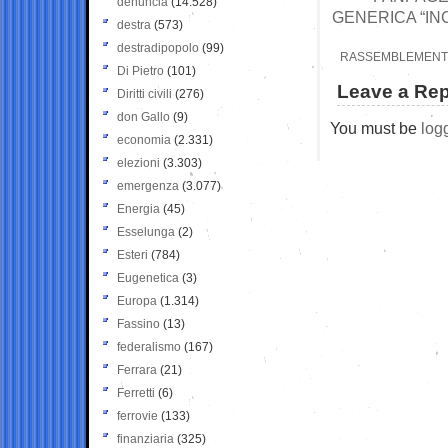
denuncia
(14.528)
GENERICA “IN
destra
(573)
destradipopolo
(99)
RASSEMBLEMENT N
Di Pietro
(101)
Leave a Rep
Diritti civili
(276)
don Gallo
(9)
You must be
log
economia
(2.331)
elezioni
(3.303)
emergenza
(3.077)
Energia
(45)
Esselunga
(2)
Esteri
(784)
Eugenetica
(3)
Europa
(1.314)
Fassino
(13)
federalismo
(167)
Ferrara
(21)
Ferretti
(6)
ferrovie
(133)
finanziaria
(325)