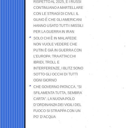
RISPETTO AL 2025, E I RUSSI
CONTINUANO A MARTELLARE
CON LE STRAGI DI CIVILI. IL
GUAIO È CHE GLI AMERICANI
HANNO USATO TUTTI I MISSILI
PER LA GUERRA IN IRAN
SOLO CHI È IN MALAFEDE
NON VUOLE VEDERE CHE
PUTIN È GIÀ IN GUERRA CON
L’EUROPA: TRA ATTACCHI
IBRIDI, TROLL E
INTERFERENZE, I BLITZ SONO
SOTTO GLI OCCHI DI TUTTI
OGNI GIORNO
CHE GOVERNO PATACCA. “SI
SFILAMENTA TUTTA, SEMBRA
CARTA”. LA NUOVA POLO
D’ORDINANZA DEI VIGILI DEL
FUOCO SI STRAPPA CON UN
PO’ D’ACQUA