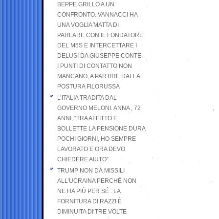
BEPPE GRILLO A UN
CONFRONTO. VANNACCI HA
UNA VOGLIA MATTA DI
PARLARE CON IL FONDATORE
DEL M5S E INTERCETTARE I
DELUSI DA GIUSEPPE CONTE.
I PUNTI DI CONTATTO NON
MANCANO, A PARTIRE DALLA
POSTURA FILORUSSA
L’ITALIA TRADITA DAL
GOVERNO MELONI. ANNA , 72
ANNI; “TRA AFFITTO E
BOLLETTE LA PENSIONE DURA
POCHI GIORNI, HO SEMPRE
LAVORATO E ORA DEVO
CHIEDERE AIUTO”
TRUMP NON DÀ MISSILI
ALL’UCRAINA PERCHÉ NON
NE HA PIÙ PER SÉ : LA
FORNITURA DI RAZZI È
DIMINUITA DI TRE VOLTE