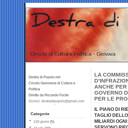
LA COMMIS
Destra di Popolo.net
D’INFRAZION
Circolo Genovese di Cultura e
ANCHE PER F
Politica
GOVERNO DU
Diretto da Riccardo Fucile
PER LE PRO
Scrivici: destradipopolo@gmail.com
IL PIANO DI 
Categorie
TAGLIO DELLO
MILIARDI OGNI
100 giorni
(5)
SERVONO RIF