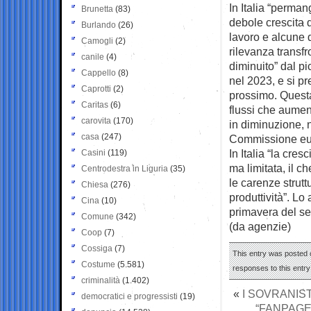
In Italia “perman
Brunetta
(83)
debole crescita d
Burlando
(26)
lavoro e alcune 
Camogli
(2)
rilevanza transfr
canile
(4)
diminuito” dal pi
Cappello
(8)
nel 2023, e si pr
Caprotti
(2)
prossimo. Questa
Caritas
(6)
flussi che aument
carovita
(170)
in diminuzione, 
casa
(247)
Commissione eu
In Italia “la cre
Casini
(119)
ma limitata, il c
Centrodestra in Liguria
(35)
le carenze strutt
Chiesa
(276)
produttività”. L
Cina
(10)
primavera del s
Comune
(342)
(da agenzie)
Coop
(7)
Cossiga
(7)
This entry was posted 
Costume
(5.581)
responses to this entr
criminalità
(1.402)
«
I SOVRANIST
democratici e progressisti
(19)
“FANPAGE