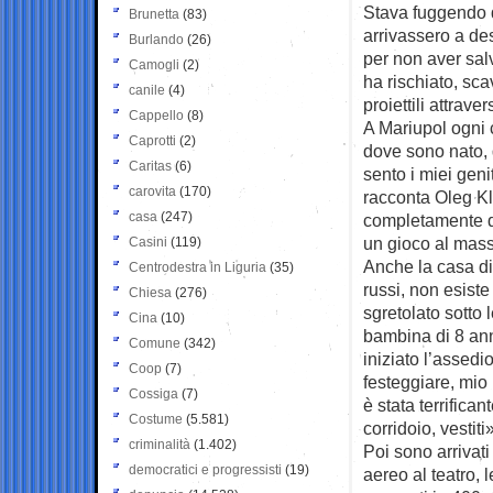
Stava fuggendo d
Brunetta
(83)
arrivassero a de
Burlando
(26)
per non aver salv
Camogli
(2)
ha rischiato, sc
canile
(4)
proiettili attrav
Cappello
(8)
A Mariupol ogni c
Caprotti
(2)
dove sono nato, 
Caritas
(6)
sento i miei gen
carovita
(170)
racconta Oleg Kl
casa
(247)
completamente di
un gioco al mas
Casini
(119)
Anche la casa di
Centrodestra in Liguria
(35)
russi, non esiste
Chiesa
(276)
sgretolato sotto 
Cina
(10)
bambina di 8 ann
Comune
(342)
iniziato l’assedi
Coop
(7)
festeggiare, mio
Cossiga
(7)
è stata terrifica
Costume
(5.581)
corridoio, vestiti»
criminalità
(1.402)
Poi sono arrivati 
democratici e progressisti
(19)
aereo al teatro, 