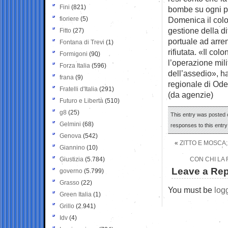
Fini
(821)
bombe su ogni p
fioriere
(5)
Domenica il colon
gestione della di
Fitto
(27)
portuale ad arren
Fontana di Trevi
(1)
rifiutata. «Il co
Formigoni
(90)
l’operazione mil
Forza Italia
(596)
dell’assedio», ha
frana
(9)
regionale di Od
Fratelli d'Italia
(291)
(da agenzie)
Futuro e Libertà
(510)
g8
(25)
This entry was posted 
Gelmini
(68)
responses to this entr
Genova
(542)
«
ZITTO E MOSCA
Giannino
(10)
Giustizia
(5.784)
CON CHI LA
Leave a Rep
governo
(5.799)
Grasso
(22)
You must be
log
Green Italia
(1)
Grillo
(2.941)
Idv
(4)