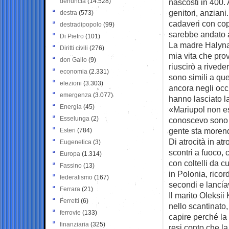
denuncia
(14.528)
nascosti in 400.
genitori, anzian
destra
(573)
cadaveri con cop
destradipopolo
(99)
sarebbe andato a
Di Pietro
(101)
La madre Halyna 
Diritti civili
(276)
mia vita che pro
don Gallo
(9)
riuscirò a rivede
economia
(2.331)
sono simili a que
elezioni
(3.303)
ancora negli occh
emergenza
(3.077)
hanno lasciato l
Energia
(45)
«Mariupol non es
Esselunga
(2)
conoscevo sono m
gente sta moren
Esteri
(784)
Di atrocità in at
Eugenetica
(3)
scontri a fuoco, 
Europa
(1.314)
con coltelli da c
Fassino
(13)
in Polonia, ricor
federalismo
(167)
secondi e lanci
Ferrara
(21)
Il marito Oleksi
Ferretti
(6)
nello scantinato
ferrovie
(133)
capire perché la
finanziaria
(325)
resi conto che la