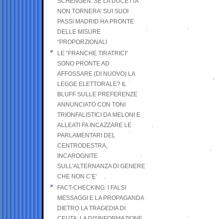
SCHENGEN. SE LA DUCETTA
NON TORNERA’ SUI SUOI
PASSI MADRID HA PRONTE
DELLE MISURE
“PROPORZIONALI
LE “FRANCHE TIRATRICI”
SONO PRONTE AD
AFFOSSARE (DI NUOVO) LA
LEGGE ELETTORALE? IL
BLUFF SULLE PREFERENZE
ANNUNCIATO CON TONI
TRIONFALISTICI DA MELONI E
ALLEATI FA INCAZZARE LE
PARLAMENTARI DEL
CENTRODESTRA,
INCAROGNITE
SULL’ALTERNANZA DI GENERE
CHE NON C’E’
FACT-CHECKING: I FALSI
MESSAGGI E LA PROPAGANDA
DIETRO LA TRAGEDIA DI
CEUTA: LA DISINFORMAZIONE