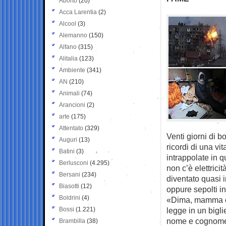
Aborto
(20)
Acca Larentia
(2)
Alcool
(3)
Alemanno
(150)
Alfano
(315)
Alitalia
(123)
Ambiente
(341)
AN
(210)
Animali
(74)
Arancioni
(2)
arte
(175)
Attentato
(329)
Venti giorni di 
Auguri
(13)
ricordi di una vi
Batini
(3)
intrappolate in 
Berlusconi
(4.295)
non c’è elettrici
Bersani
(234)
diventato quasi 
Biasotti
(12)
oppure sepolti in
Boldrini
(4)
«Dima, mamma è 
Bossi
(1.221)
legge in un biglie
nome e cognome 
Brambilla
(38)