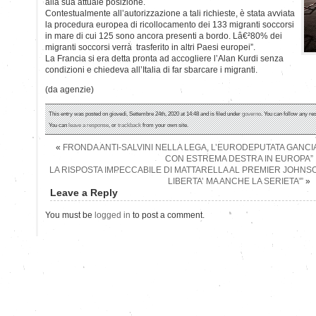
alla sua attuale posizione.
Contestualmente all’autorizzazione a tali richieste, è stata avviata
la procedura europea di ricollocamento dei 133 migranti soccorsi
in mare di cui 125 sono ancora presenti a bordo. Lâ€²80% dei
migranti soccorsi verrà trasferito in altri Paesi europei”.
La Francia si era detta pronta ad accogliere l’Alan Kurdi senza
condizioni e chiedeva all’Italia di far sbarcare i migranti.
(da agenzie)
This entry was posted on giovedì, Settembre 24th, 2020 at 14:48 and is filed under
governo
. You can follow any re
You can
leave a response
, or
trackback
from your own site.
«
FRONDA ANTI-SALVINI NELLA LEGA, L’EURODEPUTATA GANCIA
CON ESTREMA DESTRA IN EUROPA”
LA RISPOSTA IMPECCABILE DI MATTARELLA AL PREMIER JOHNSON
LIBERTA’ MA ANCHE LA SERIETA'”
»
Leave a Reply
You must be
logged in
to post a comment.