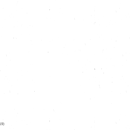
)
19)