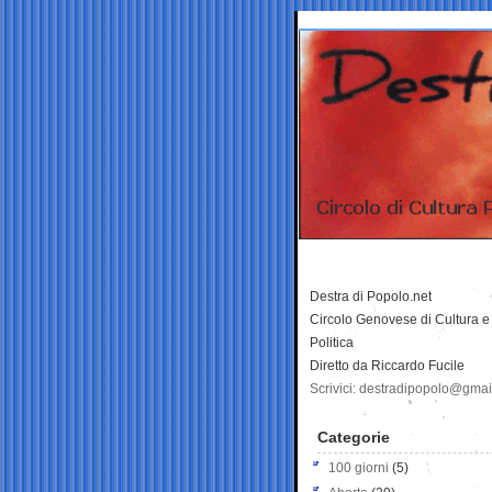
Destra di Popolo.net
Circolo Genovese di Cultura e
Politica
Diretto da Riccardo Fucile
Scrivici: destradipopolo@gma
Categorie
100 giorni
(5)