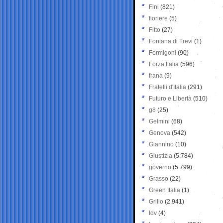
Fini
(821)
fioriere
(5)
Fitto
(27)
Fontana di Trevi
(1)
Formigoni
(90)
Forza Italia
(596)
frana
(9)
Fratelli d'Italia
(291)
Futuro e Libertà
(510)
g8
(25)
Gelmini
(68)
Genova
(542)
Giannino
(10)
Giustizia
(5.784)
governo
(5.799)
Grasso
(22)
Green Italia
(1)
Grillo
(2.941)
Idv
(4)