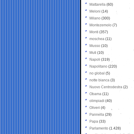
Mattarella
(60)
Meloni
(14)
Milano
(300)
Montezemolo
(7)
Monti
(357)
moschea
(11)
Musso
(10)
Muti
(10)
Napoli
(319)
Napolitano
(220)
no global
(5)
notte bianca
(3)
Nuovo Centrodestra
(2)
Obama
(11)
olimpiadi
(40)
Oliveri
(4)
Pannella
(29)
Papa
(33)
Parlamento
(1.428)