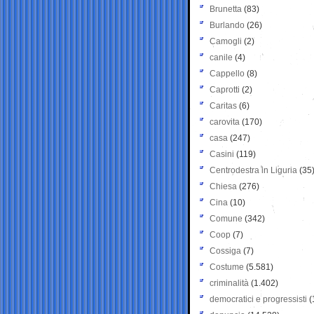
Brunetta
(83)
Burlando
(26)
Camogli
(2)
canile
(4)
Cappello
(8)
Caprotti
(2)
Caritas
(6)
carovita
(170)
casa
(247)
Casini
(119)
Centrodestra in Liguria
(35
Chiesa
(276)
Cina
(10)
Comune
(342)
Coop
(7)
Cossiga
(7)
Costume
(5.581)
criminalità
(1.402)
democratici e progressisti
(