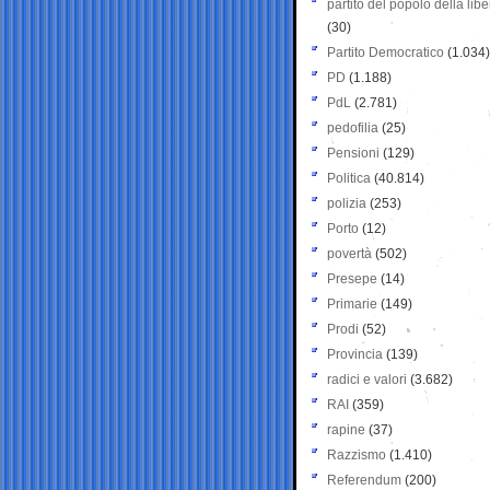
partito del popolo della libe
(30)
Partito Democratico
(1.034)
PD
(1.188)
PdL
(2.781)
pedofilia
(25)
Pensioni
(129)
Politica
(40.814)
polizia
(253)
Porto
(12)
povertà
(502)
Presepe
(14)
Primarie
(149)
Prodi
(52)
Provincia
(139)
radici e valori
(3.682)
RAI
(359)
rapine
(37)
Razzismo
(1.410)
Referendum
(200)