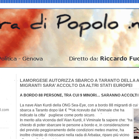
LAMORGESE AUTORIZZA SBARCO A TARANTO DELLA AL
MIGRANTI SARA’ ACCOLTO DA ALTRI STATI EUROPEI
A BORDO 88 PERSONE, TRA CUI 9 MINORI… SARANNO ACCOLTI
La nave Alan Kurdi della ONG Sea-Eye, con a bordo 88 migranti di cui
il.com
sbarca a Taranto dopo là¢ € ™ok ricevuto dal Viminale che ha
indicato la citta’ pugliese come porto sicuro.
In merito alla vicenda dell’Alan Kurdi, il Viminale fa sapere che: “ha
chiesto di poter sbarcare le persone a bordo e, in considerazione
del previsto peggioramento delle condizioni meteo marine, ha
inoltre chiesto di ridossarsi nella rada di Arbatax, riparo più vicino