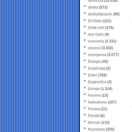
denuncia
(14.528)
destra
(573)
destradipopolo
(99)
Di Pietro
(101)
Diritti civili
(276)
don Gallo
(9)
economia
(2.331)
elezioni
(3.303)
emergenza
(3.077)
Energia
(45)
Esselunga
(2)
Esteri
(784)
Eugenetica
(3)
Europa
(1.314)
Fassino
(13)
federalismo
(167)
Ferrara
(21)
Ferretti
(6)
ferrovie
(133)
finanziaria
(325)