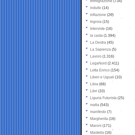
Immigrazione
(734)
indulto
(14)
inflazione
(26)
Ingroia
(15)
Interviste
(16)
la casta
(1.394)
La Destra
(45)
La Sapienza
(5)
Lavoro
(1.316)
LegaNord
(2.411)
Letta Enrico
(154)
Liberi e Uguali
(10)
Libia
(68)
Libri
(33)
Liguria Futurista
(25)
mafia
(543)
manifesto
(7)
Margherita
(16)
Maroni
(171)
Mastella
(16)