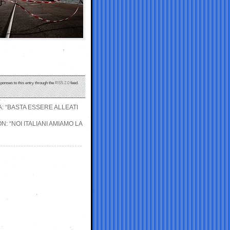
sponses to this entry through the
RSS 2.0
feed.
: “BASTA ESSERE ALLEATI
: “NOI ITALIANI AMIAMO LA