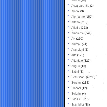
Aborto
(20)
Acca Larentia
(2)
Alcool
(3)
Alemanno
(150)
Alfano
(315)
Alitalia
(123)
Ambiente
(341)
AN
(210)
Animali
(74)
Arancioni
(2)
arte
(175)
Attentato
(329)
Auguri
(13)
Batini
(3)
Berlusconi
(4.295)
Bersani
(234)
Biasotti
(12)
Boldrini
(4)
Bossi
(1.221)
Brambilla
(38)