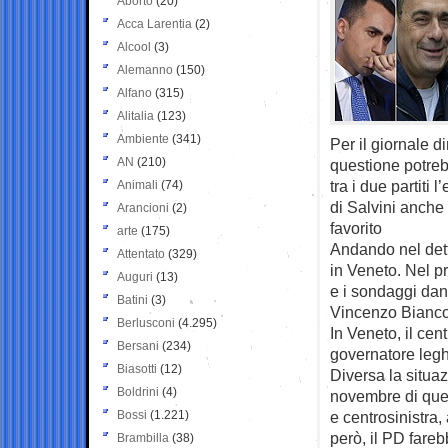
Aborto
(20)
Acca Larentia
(2)
Alcool
(3)
Alemanno
(150)
Alfano
(315)
Alitalia
(123)
Ambiente
(341)
Per il giornale d
AN
(210)
questione potreb
tra i due partiti
Animali
(74)
di Salvini anche 
Arancioni
(2)
favorito
arte
(175)
Andando nel dett
Attentato
(329)
in Veneto. Nel pr
Auguri
(13)
e i sondaggi dan
Batini
(3)
Vincenzo Bianco
Berlusconi
(4.295)
In Veneto, il cen
Bersani
(234)
governatore legh
Biasotti
(12)
Diversa la situa
Boldrini
(4)
novembre di que
Bossi
(1.221)
e centrosinistra,
però, il PD fareb
Brambilla
(38)