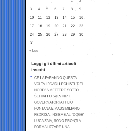
1
2
3
4
5
6
7
8
9
10
11
12
13
14
15
16
17
18
19
20
21
22
23
24
25
26
27
28
29
30
31
« Lug
Leggi gli ultimi articoli
inseriti
CE LA FARANNO QUESTA
VOLTA I PAVIDI LEGHISTI “DEL
NORD” A METTERE SOTTO
SCHIAFFO SALVINI? I
GOVERNATORI ATTILIO
FONTANA E MASSIMILIANO
FEDRIGA, INSIEME AL “DOGE”
LUCA ZAIA, SONO PRONTI A
FORMALIZZARE UNA