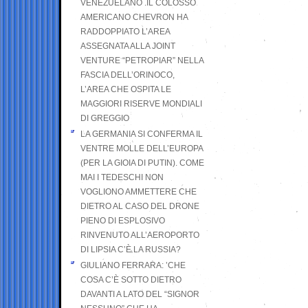
VENEZUELANO .IL COLOSSO
AMERICANO CHEVRON HA
RADDOPPIATO L’AREA
ASSEGNATA ALLA JOINT
VENTURE “PETROPIAR” NELLA
FASCIA DELL’ORINOCO,
L’AREA CHE OSPITA LE
MAGGIORI RISERVE MONDIALI
DI GREGGIO
LA GERMANIA SI CONFERMA IL
VENTRE MOLLE DELL’EUROPA
(PER LA GIOIA DI PUTIN). COME
MAI I TEDESCHI NON
VOGLIONO AMMETTERE CHE
DIETRO AL CASO DEL DRONE
PIENO DI ESPLOSIVO
RINVENUTO ALL’AEROPORTO
DI LIPSIA C’È LA RUSSIA?
GIULIANO FERRARA: ’CHE
COSA C’È SOTTO DIETRO
DAVANTI A LATO DEL “SIGNOR