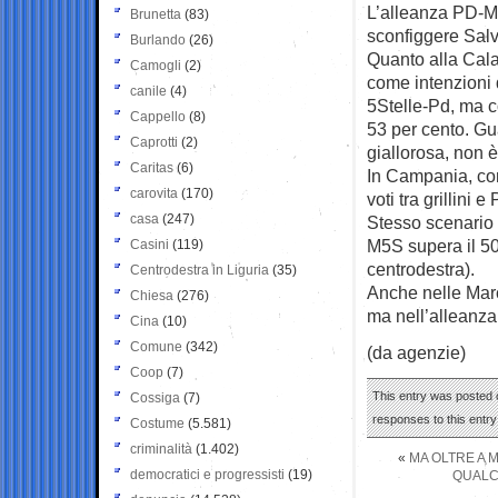
L’alleanza PD-M
Brunetta
(83)
sconfiggere Salv
Burlando
(26)
Quanto alla Cala
Camogli
(2)
come intenzioni 
canile
(4)
5Stelle-Pd, ma co
Cappello
(8)
53 per cento. Gua
Caprotti
(2)
giallorosa, non è
Caritas
(6)
In Campania, com
carovita
(170)
voti tra grillini 
casa
(247)
Stesso scenario 
M5S supera il 50 
Casini
(119)
centrodestra).
Centrodestra in Liguria
(35)
Anche nelle March
Chiesa
(276)
ma nell’alleanza
Cina
(10)
Comune
(342)
(da agenzie)
Coop
(7)
This entry was posted o
Cossiga
(7)
responses to this entr
Costume
(5.581)
criminalità
(1.402)
«
MA OLTRE A 
democratici e progressisti
(19)
QUALC