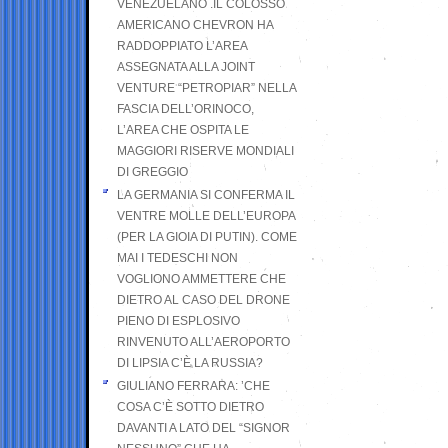
VENEZUELANO .IL COLOSSO
AMERICANO CHEVRON HA
RADDOPPIATO L’AREA
ASSEGNATA ALLA JOINT
VENTURE “PETROPIAR” NELLA
FASCIA DELL’ORINOCO,
L’AREA CHE OSPITA LE
MAGGIORI RISERVE MONDIALI
DI GREGGIO
LA GERMANIA SI CONFERMA IL
VENTRE MOLLE DELL’EUROPA
(PER LA GIOIA DI PUTIN). COME
MAI I TEDESCHI NON
VOGLIONO AMMETTERE CHE
DIETRO AL CASO DEL DRONE
PIENO DI ESPLOSIVO
RINVENUTO ALL’AEROPORTO
DI LIPSIA C’È LA RUSSIA?
GIULIANO FERRARA: ’CHE
COSA C’È SOTTO DIETRO
DAVANTI A LATO DEL “SIGNOR