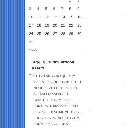
1
2
3
4
5
6
7
8
9
10
11
12
13
14
15
16
17
18
19
20
21
22
23
24
25
26
27
28
29
30
31
« Lug
Leggi gli ultimi articoli
inseriti
CE LA FARANNO QUESTA
VOLTA I PAVIDI LEGHISTI “DEL
NORD” A METTERE SOTTO
SCHIAFFO SALVINI? I
GOVERNATORI ATTILIO
FONTANA E MASSIMILIANO
FEDRIGA, INSIEME AL “DOGE”
LUCA ZAIA, SONO PRONTI A
FORMALIZZARE UNA