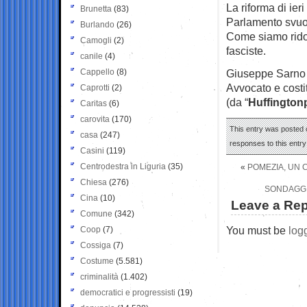
La riforma di ier
Brunetta
(83)
Parlamento svuot
Burlando
(26)
Come siamo ridot
Camogli
(2)
fasciste.
canile
(4)
Cappello
(8)
Giuseppe Sarno
Avvocato e costi
Caprotti
(2)
(da “
Huffington
Caritas
(6)
carovita
(170)
This entry was posted o
casa
(247)
responses to this entr
Casini
(119)
Centrodestra in Liguria
(35)
«
POMEZIA, UN C
Chiesa
(276)
SONDAGGIO
Cina
(10)
Leave a Rep
Comune
(342)
You must be
log
Coop
(7)
Cossiga
(7)
Costume
(5.581)
criminalità
(1.402)
democratici e progressisti
(19)