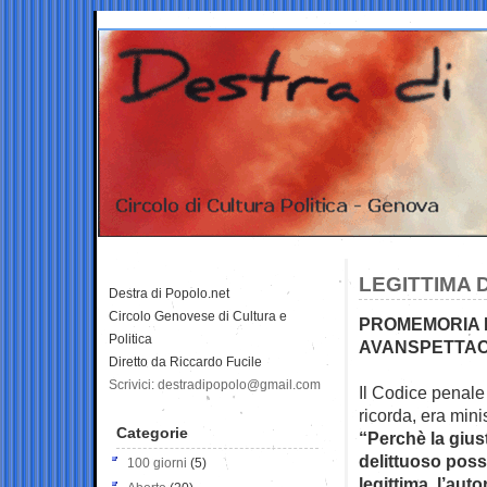
LEGITTIMA 
Destra di Popolo.net
Circolo Genovese di Cultura e
PROMEMORIA P
Politica
AVANSPETTAC
Diretto da Riccardo Fucile
Scrivici: destradipopolo@gmail.com
Il Codice penale 
ricorda, era mini
Categorie
“Perchè la giust
delittuoso pos
100 giorni
(5)
legittima, l’aut