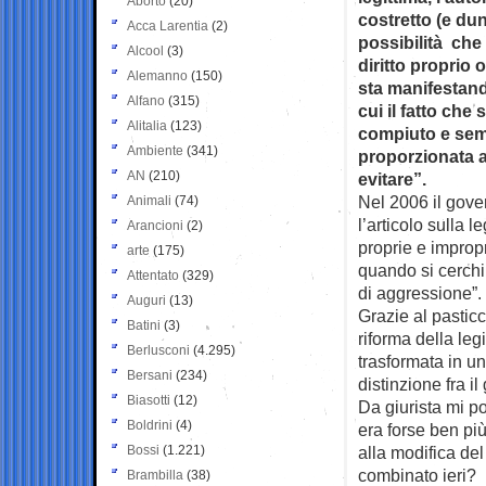
Aborto
(20)
costretto (e du
Acca Larentia
(2)
possibilità che
Alcool
(3)
diritto proprio o
Alemanno
(150)
sta manifestan
Alfano
(315)
cui il fatto che 
Alitalia
(123)
compiuto e semp
Ambiente
(341)
proporzionata al
AN
(210)
evitare”.
Nel 2006 il gove
Animali
(74)
l’articolo sulla 
Arancioni
(2)
proprie e impropr
arte
(175)
quando si cerchi 
Attentato
(329)
di aggressione”.
Auguri
(13)
Grazie al pasticc
Batini
(3)
riforma della legi
Berlusconi
(4.295)
trasformata in u
Bersani
(234)
distinzione fra il
Biasotti
(12)
Da giurista mi 
Boldrini
(4)
era forse ben più
Bossi
(1.221)
alla modifica de
combinato ieri?
Brambilla
(38)