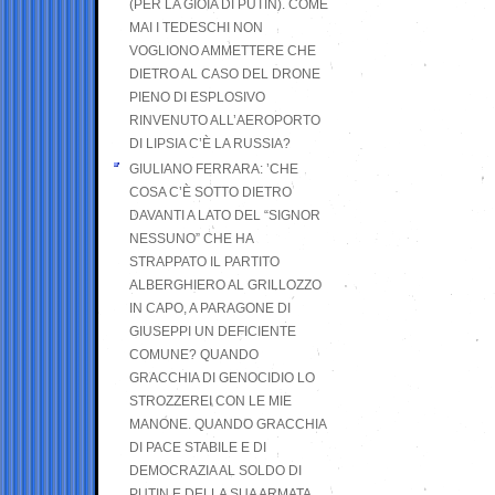
(PER LA GIOIA DI PUTIN). COME
MAI I TEDESCHI NON
VOGLIONO AMMETTERE CHE
DIETRO AL CASO DEL DRONE
PIENO DI ESPLOSIVO
RINVENUTO ALL’AEROPORTO
DI LIPSIA C’È LA RUSSIA?
GIULIANO FERRARA: ’CHE
COSA C’È SOTTO DIETRO
DAVANTI A LATO DEL “SIGNOR
NESSUNO” CHE HA
STRAPPATO IL PARTITO
ALBERGHIERO AL GRILLOZZO
IN CAPO, A PARAGONE DI
GIUSEPPI UN DEFICIENTE
COMUNE? QUANDO
GRACCHIA DI GENOCIDIO LO
STROZZEREI CON LE MIE
MANONE. QUANDO GRACCHIA
DI PACE STABILE E DI
DEMOCRAZIA AL SOLDO DI
PUTIN E DELLA SUA ARMATA