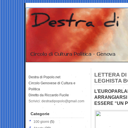
LETTERA DI
Destra di Popolo.net
LEGHISTA 
Circolo Genovese di Cultura e
Politica
L’EUROPARLAM
Diretto da Riccardo Fucile
ARRANGIARSI 
Scrivici: destradipopolo@gmail.com
ESSERE “UN 
Categorie
100 giorni
(5)