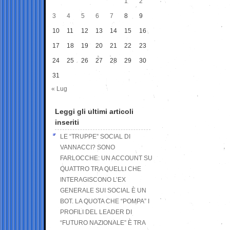
1
2
3
4
5
6
7
8
9
10
11
12
13
14
15
16
17
18
19
20
21
22
23
24
25
26
27
28
29
30
31
« Lug
Leggi gli ultimi articoli
inseriti
LE “TRUPPE” SOCIAL DI
VANNACCI? SONO
FARLOCCHE: UN ACCOUNT SU
QUATTRO TRA QUELLI CHE
INTERAGISCONO L’EX
GENERALE SUI SOCIAL È UN
BOT. LA QUOTA CHE “POMPA” I
PROFILI DEL LEADER DI
“FUTURO NAZIONALE” È TRA