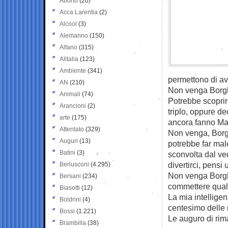
Aborto
(20)
Acca Larentia
(2)
Alcool
(3)
Alemanno
(150)
Alfano
(315)
Alitalia
(123)
Ambiente
(341)
permettono di av
AN
(210)
Non venga Borgh
Animali
(74)
Potrebbe scoprir
Arancioni
(2)
triplo, oppure de
arte
(175)
ancora fanno Mas
Attentato
(329)
Non venga, Borgh
Auguri
(13)
potrebbe far ma
Batini
(3)
sconvolta dal ve
divertirci, pensi 
Berlusconi
(4.295)
Non venga Borgh
Bersani
(234)
commettere qual
Biasotti
(12)
La mia intellige
Boldrini
(4)
centesimo delle 
Bossi
(1.221)
Le auguro di rim
Brambilla
(38)