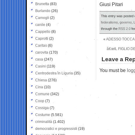
Giusi Pitari
Brunetta
(83)
Burlando
(26)
This entry was posted 
Camogli
(2)
federalismo
,
governo
,
canile
(4)
through the
RSS 2.0
fe
Cappello
(8)
Caprotti
(2)
«
ADESSO TOCCA 
Caritas
(6)
â€œIL FIGLIO D
carovita
(170)
Leave a Rep
casa
(247)
Casini
(119)
You must be
log
Centrodestra in Liguria
(35)
Chiesa
(276)
Cina
(10)
Comune
(342)
Coop
(7)
Cossiga
(7)
Costume
(5.581)
criminalità
(1.402)
democratici e progressisti
(19)