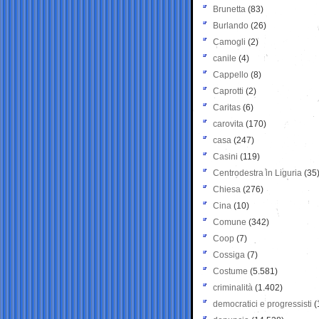
Brunetta
(83)
Burlando
(26)
Camogli
(2)
canile
(4)
Cappello
(8)
Caprotti
(2)
Caritas
(6)
carovita
(170)
casa
(247)
Casini
(119)
Centrodestra in Liguria
(35
Chiesa
(276)
Cina
(10)
Comune
(342)
Coop
(7)
Cossiga
(7)
Costume
(5.581)
criminalità
(1.402)
democratici e progressisti
(