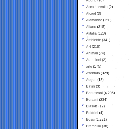
Aborto
(20)
Acca Larentia
(2)
Alcool
(3)
Alemanno
(150)
Alfano
(315)
Alitalia
(123)
Ambiente
(341)
AN
(210)
Animali
(74)
Arancioni
(2)
arte
(175)
Attentato
(329)
Auguri
(13)
Batini
(3)
Berlusconi
(4.295)
Bersani
(234)
Biasotti
(12)
Boldrini
(4)
Bossi
(1.221)
Brambilla
(38)