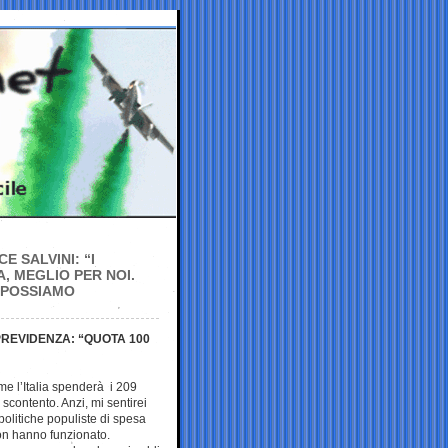
 SALVINI: “I
, MEGLIO PER NOI.
E POSSIAMO
 PREVIDENZA: “QUOTA 100
e l’Italia spenderà i 209
scontento. Anzi, mi sentirei
 politiche populiste di spesa
non hanno funzionato.