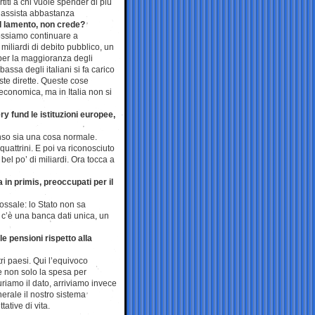
titi a chi vuole spender di più
li assista abbastanza
el lamento, non crede?
 possiamo continuare a
iliardi di debito pubblico, un
per la maggioranza degli
assa degli italiani si fa carico
ste dirette. Queste cose
economica, ma in Italia non si
y fund le istituzioni europee,
enso sia una cosa normale.
uattrini. E poi va riconosciuto
bel po’ di miliardi. Ora tocca a
 in primis, preoccupati per il
adossale: lo Stato non sa
n c’è una banca dati unica, un
e pensioni rispetto alla
i paesi. Qui l’equivoco
 e non solo la spesa per
uriamo il dato, arriviamo invece
erale il nostro sistema
ative di vita.