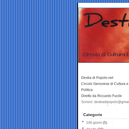
Destra di Popolo.net
Circolo Genovese di Cultura e
Politica
Diretto da Riccardo Fucile
Scrivici: destradipopolo@gma
Categorie
100 giorni
(5)