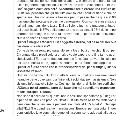
propagandistica nei confronti dei cittadini. C’è sempre una gara fra i par
e che ingenera negli elettori la convinzione che lo Stato non li tuteli e 
Così si gioca col fuoco però. Si contribuisce a creare una cultura d
Gli italiani pensano che gli sia tutto dovuto, che i soldi ci siano e che
sperperare. Una convinzione bestiale per un paese che ha quasi 2500 m
macigno che ipoteca le prossime generazioni. Così come è insensato 
italiani lamentarsi delle tasse. Dai dati viene fuori che una percentuale b
del peso fiscale: il 37% della popolazione paga circa il 93% delle impo
andrebbero spiegate bene a tutti, servirebbe un piano di informazione 
studia neanche l’educazione civica.
Quindi è meglio affidarci a un soggetto esterno, nel caso del Recover
per dare una sterzata?
Come detto, mi sento più garantito se la Ue ci butti un occhio. E poi p
Chiunque dia o presti soldi a un altro vuole sapere che fine fanno quei q
che stavolta l’Europa ha dato un segnale forte, farà arrivare in Italia un 
)
noi fare la nostra parte, saperli spendere, e qui sono dolori appunto.
Quindi lei è d’accordo con le preoccupazioni dei paesi frugali, Olanda
lassismo italiano?
I frugali non hanno tutti i torti in effetti. Pensi a un’altra situazione par
neanche bene dove vanno a finire tutti i soldi dati per l’assistenza. No
sistema informativo efficiente. Così non funziona, difficile fare verifiche.
L’Olanda poi si lamenta pure del fatto che noi spendiamo troppo per l
media europea. Giusto?
Non sono d’accordo su questo, non è così, non spendiamo più degli altr
dipende dai dati che produce l’Istat. L’istituto mette assieme tante voci
pensione che fa lievitare la percentuale totale al 16,5% del Pil. Se dep
allâ€²11,7% e quindi siamo in media con l’Europa, per una volta. In gen
19)
pensionistico tutto sommato regge, gli assegni sono adeguati alle aspett