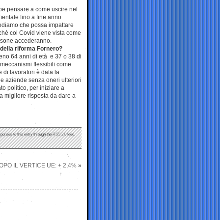
bbe pensare a come uscire nel
mentale fino a fine anno
vediamo che possa impattare
rchè col Covid viene vista come
ersone accederanno.
della riforma Fornero?
no 64 anni di età e 37 o 38 di
 meccanismi flessibili come
 di lavoratori è data la
le aziende senza oneri ulteriori
 politico, per iniziare a
la migliore risposta da dare a
sponses to this entry through the
RSS 2.0
feed.
OPO IL VERTICE UE: + 2,4%
»