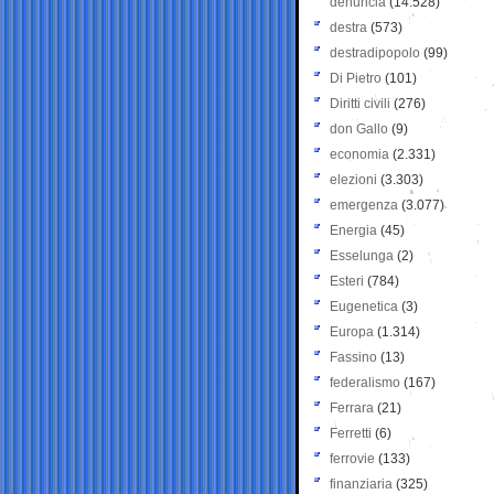
denuncia
(14.528)
destra
(573)
destradipopolo
(99)
Di Pietro
(101)
Diritti civili
(276)
don Gallo
(9)
economia
(2.331)
elezioni
(3.303)
emergenza
(3.077)
Energia
(45)
Esselunga
(2)
Esteri
(784)
Eugenetica
(3)
Europa
(1.314)
Fassino
(13)
federalismo
(167)
Ferrara
(21)
Ferretti
(6)
ferrovie
(133)
finanziaria
(325)