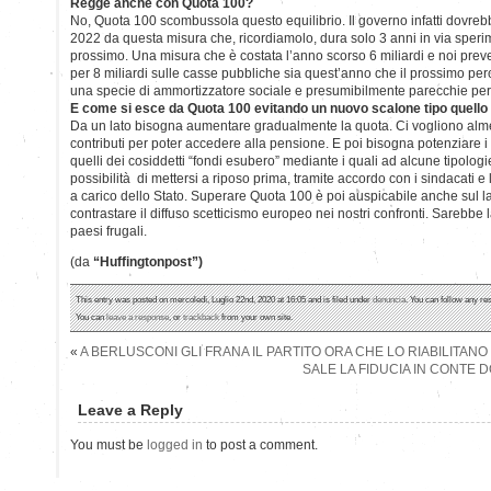
Regge anche con Quota 100?
No, Quota 100 scombussola questo equilibrio. Il governo infatti dovre
2022 da questa misura che, ricordiamolo, dura solo 3 anni in via speri
prossimo. Una misura che è costata l’anno scorso 6 miliardi e noi pre
per 8 miliardi sulle casse pubbliche sia quest’anno che il prossimo pe
una specie di ammortizzatore sociale e presumibilmente parecchie p
E come si esce da Quota 100 evitando un nuovo scalone tipo quello 
Da un lato bisogna aumentare gradualmente la quota. Ci vogliono alme
contributi per poter accedere alla pensione. E poi bisogna potenziare i
quelli dei cosiddetti “fondi esubero” mediante i quali ad alcune tipologie
possibilità di mettersi a riposo prima, tramite accordo con i sindacati e 
a carico dello Stato. Superare Quota 100 è poi auspicabile anche sul lato
contrastare il diffuso scetticismo europeo nei nostri confronti. Sarebbe 
paesi frugali.
(da
“Huffingtonpost”)
This entry was posted on mercoledì, Luglio 22nd, 2020 at 16:05 and is filed under
denuncia
. You can follow any re
You can
leave a response
, or
trackback
from your own site.
«
A BERLUSCONI GLI FRANA IL PARTITO ORA CHE LO RIABILITANO
SALE LA FIDUCIA IN CONTE D
Leave a Reply
You must be
logged in
to post a comment.