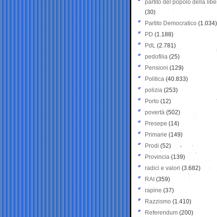
partito del popolo della libe
(30)
Partito Democratico
(1.034)
PD
(1.188)
PdL
(2.781)
pedofilia
(25)
Pensioni
(129)
Politica
(40.833)
polizia
(253)
Porto
(12)
povertà
(502)
Presepe
(14)
Primarie
(149)
Prodi
(52)
Provincia
(139)
radici e valori
(3.682)
RAI
(359)
rapine
(37)
Razzismo
(1.410)
Referendum
(200)