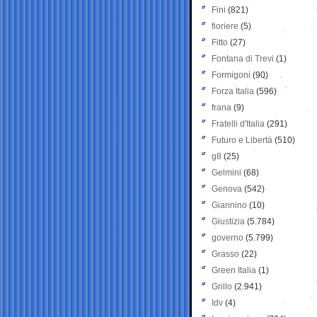
Fini
(821)
fioriere
(5)
Fitto
(27)
Fontana di Trevi
(1)
Formigoni
(90)
Forza Italia
(596)
frana
(9)
Fratelli d'Italia
(291)
Futuro e Libertà
(510)
g8
(25)
Gelmini
(68)
Genova
(542)
Giannino
(10)
Giustizia
(5.784)
governo
(5.799)
Grasso
(22)
Green Italia
(1)
Grillo
(2.941)
Idv
(4)