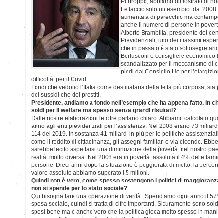
Purtroppo, abbiamo dimostrato di no
Le faccio solo un esempio: dal 2008 
aumentata di parecchio ma contemp
anche il numero di persone in povert
Alberto Brambilla, presidente del cent
Previdenziali, uno dei massimi espert
che in passato è stato sottosegretari
Berlusconi e consigliere economico l
scandalizzato per il meccanismo di c
piedi dal Consiglio Ue per l’elargizion
difficoltà per il Covid.
Fondi che vedono l’Italia come destinataria della fetta più corposa, sia
dei sussidi che dei prestiti.
Presidente, andiamo a fondo nell’esempio che ha appena fatto. In che
soldi per il welfare ma spesso senza grandi risultati?
Dalle nostre elaborazioni le cifre parlano chiaro. Abbiamo calcolato qua
anno agli enti previdenziali per l’assistenza. Nel 2008 erano 73 miliardi
114 del 2019. In sostanza 41 miliardi in più per le politiche assistenzia
come il reddito di cittadinanza, gli assegni familiari e via dicendo. Ebb
sarebbe lecito aspettarsi una diminuzione della povertà nel nostro paes
realtà molto diversa. Nel 2008 era in povertà assoluta il 4% delle famigl
persone. Dieci anni dopo la situazione è peggiorata di molto: la percent
valore assoluto abbiamo superato i 5 milioni.
Quindi non è vero, come spesso sostengono i politici di maggioranza 
non si spende per lo stato sociale?
Qui bisogna fare una operazione di verità . Spendiamo ogni anno il 57% 
spesa sociale, quindi si tratta di cifre importanti. Sicuramente sono s
spesi bene ma è anche vero che la politica gioca molto spesso in mani