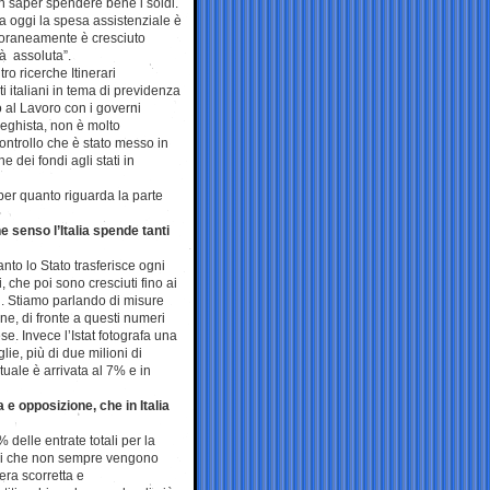
n saper spendere bene i soldi.
a oggi la spesa assistenziale è
oraneamente è cresciuto
à assoluta”.
ro ricerche Itinerari
i italiani in tema di previdenza
o al Lavoro con i governi
eghista, non è molto
ontrollo che è stato messo in
e dei fondi agli stati in
 per quanto riguarda la parte
 senso l’Italia spende tanti
nto lo Stato trasferisce ogni
, che poi sono cresciuti fino ai
li. Stiamo parlando di misure
ene, di fronte a questi numeri
e. Invece l’Istat fotografa una
ie, più di due milioni di
uale è arrivata al 7% e in
e opposizione, che in Italia
delle entrate totali per la
oldi che non sempre vengono
era scorretta e