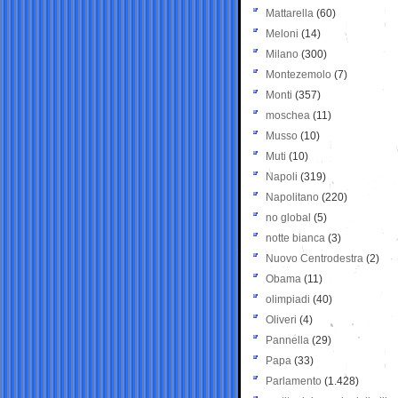
Mattarella
(60)
Meloni
(14)
Milano
(300)
Montezemolo
(7)
Monti
(357)
moschea
(11)
Musso
(10)
Muti
(10)
Napoli
(319)
Napolitano
(220)
no global
(5)
notte bianca
(3)
Nuovo Centrodestra
(2)
Obama
(11)
olimpiadi
(40)
Oliveri
(4)
Pannella
(29)
Papa
(33)
Parlamento
(1.428)