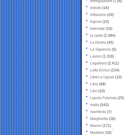
Immigrazione
(734)
indulto
(14)
inflazione
(26)
Ingroia
(15)
Interviste
(16)
la casta
(1.394)
La Destra
(45)
La Sapienza
(5)
Lavoro
(1.316)
LegaNord
(2.411)
Letta Enrico
(154)
Liberi e Uguali
(10)
Libia
(68)
Libri
(33)
Liguria Futurista
(25)
mafia
(543)
manifesto
(7)
Margherita
(16)
Maroni
(171)
Mastella
(16)