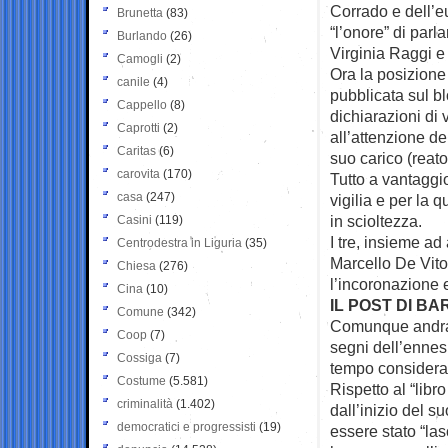
Corrado e dell’
Brunetta
(83)
“l’onore” di par
Burlando
(26)
Virginia Raggi e
Camogli
(2)
Ora la posizione
canile
(4)
pubblicata sul bl
Cappello
(8)
dichiarazioni di v
Caprotti
(2)
all’attenzione de
Caritas
(6)
suo carico (reat
carovita
(170)
Tutto a vantaggi
casa
(247)
vigilia e per la 
in scioltezza.
Casini
(119)
I tre, insieme ad
Centrodestra in Liguria
(35)
Marcello De Vito
Chiesa
(276)
l’incoronazione e
Cina
(10)
IL POST DI BA
Comune
(342)
Comunque andrann
Coop
(7)
segni dell’ennes
Cossiga
(7)
tempo considerat
Costume
(5.581)
Rispetto al “libr
criminalità
(1.402)
dall’inizio del 
democratici e progressisti
(19)
essere stato “las