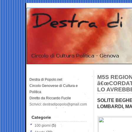
M5S REGIONA
Destra di Popolo.net
â€œCORDATE
Circolo Genovese di Cultura e
LO AVREBB
Politica
Diretto da Riccardo Fucile
SOLITE BEGHE
Scrivici: destradipopolo@gmail.com
LOMBARDI, M
Categorie
100 giorni
(5)