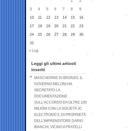
1
2
3
4
5
6
7
8
9
10
11
12
13
14
15
16
17
18
19
20
21
22
23
24
25
26
27
28
29
30
31
« Lug
Leggi gli ultimi articoli
inseriti
MASCHERINE DI BRONZO, IL
GOVERNO MELONI HA
SECRETATO LA
DOCUMENTAZIONE
SULL’ACCORDO DA OLTRE 100
MILIONI CON LA SOCIETÀ JC
ELECTRONICS, DI PROPRIETÀ
DELL’IMPRENDITORE DARIO
BIANCHI, VICINO A FRATELLI