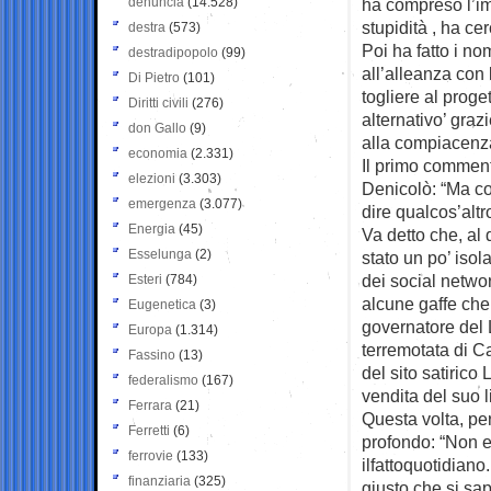
denuncia
(14.528)
ha compreso l’im
stupidità , ha ce
destra
(573)
Poi ha fatto i no
destradipopolo
(99)
all’alleanza con 
Di Pietro
(101)
togliere al proge
Diritti civili
(276)
alternativo’ graz
don Gallo
(9)
alla compiacenza
economia
(2.331)
Il primo comment
elezioni
(3.303)
Denicolò: “Ma co
emergenza
(3.077)
dire qualcos’altro
Energia
(45)
Va detto che, al d
Esselunga
(2)
stato un po’ isol
dei social netwo
Esteri
(784)
alcune gaffe che 
Eugenetica
(3)
governatore del 
Europa
(1.314)
terremotata di Ca
Fassino
(13)
del sito satirico
federalismo
(167)
vendita del suo l
Ferrara
(21)
Questa volta, pe
Ferretti
(6)
profondo: “Non e
ferrovie
(133)
ilfattoquotidiano
finanziaria
(325)
giusto che si sa