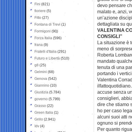
Fini
(821)
devo pensare che
fioriere
(5)
malato e, anzi, v
un’azione discip
Fitto
(27)
dettagliata su qu
Fontana di Trevi
(1)
VALENTINA CO
Formigoni
(90)
CONSIGLI”
Forza Italia
(596)
La situazione è t
frana
(9)
meno di sorprese
Fratelli d'Italia
(291)
Roberta Lombardi
Futuro e Libertà
(510)
mandato qualche 
g8
(25)
tenuta di una pa
Gelmini
(68)
portando i vertici
Genova
(542)
Valentina Corrado,
ilfattoquotidiano
Giannino
(10)
accuse senza un
Giustizia
(5.784)
consiglieri, abbi
governo
(5.799)
dire che stiamo s
Grasso
(22)
ho per caso lega
Green Italia
(1)
alcuni suoi atti 
Grillo
(2.941)
ognuno si prende
Idv
(4)
Per quanto riguar