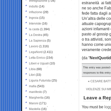
Immigrazione
(734)
estraneità ai fa
indulto
(14)
ne so anche Fabi
inflazione
(26)
fede fatta dagli 
Ingroia
(15)
Un’altra delle co
attuale capogrup
Interviste
(16)
azioni infamanti
la casta
(1.394)
pasto al gossip g
La Destra
(45)
o tra attivisti, 
La Sapienza
(5)
hanno come unico
Lavoro
(1.316)
veramente crede 
LegaNord
(2.411)
(da “
NextQuotid
Letta Enrico
(154)
Liberi e Uguali
(10)
This entry was posted o
Libia
(68)
responses to this entr
Libri
(33)
Liguria Futurista
(25)
«
CESARE BATTI
mafia
(543)
VIOLENZE SUI MI
manifesto
(7)
Leave a Rep
Margherita
(16)
Maroni
(171)
You must be
log
Mastella
(16)