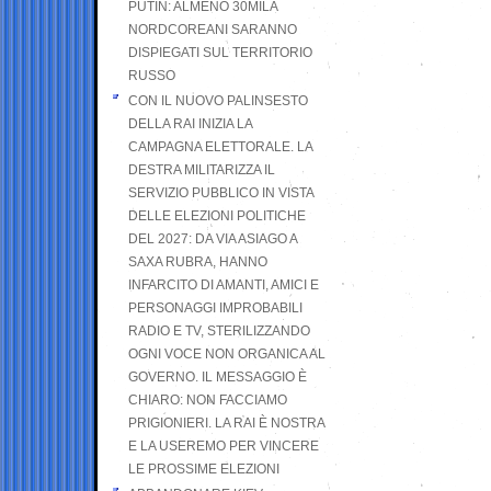
PUTIN: ALMENO 30MILA
NORDCOREANI SARANNO
DISPIEGATI SUL TERRITORIO
RUSSO
CON IL NUOVO PALINSESTO
DELLA RAI INIZIA LA
CAMPAGNA ELETTORALE. LA
DESTRA MILITARIZZA IL
SERVIZIO PUBBLICO IN VISTA
DELLE ELEZIONI POLITICHE
DEL 2027: DA VIA ASIAGO A
SAXA RUBRA, HANNO
INFARCITO DI AMANTI, AMICI E
PERSONAGGI IMPROBABILI
RADIO E TV, STERILIZZANDO
OGNI VOCE NON ORGANICA AL
GOVERNO. IL MESSAGGIO È
CHIARO: NON FACCIAMO
PRIGIONIERI. LA RAI È NOSTRA
E LA USEREMO PER VINCERE
LE PROSSIME ELEZIONI