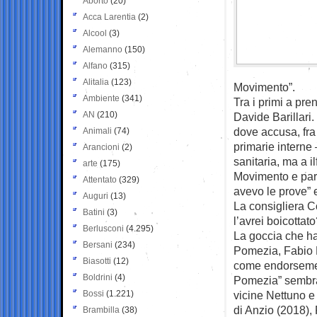
Aborto
(20)
Acca Larentia
(2)
Alcool
(3)
Alemanno
(150)
Alfano
(315)
Alitalia
(123)
Movimento”.
Ambiente
(341)
Tra i primi a pre
AN
(210)
Davide Barillari
dove accusa, fra 
Animali
(74)
primarie interne 
Arancioni
(2)
sanitaria, ma a il
arte
(175)
Movimento e parl
Attentato
(329)
avevo le prove” 
Auguri
(13)
La consigliera Co
Batini
(3)
l’avrei boicottat
Berlusconi
(4.295)
La goccia che ha 
Bersani
(234)
Pomezia, Fabio F
Biasotti
(12)
come endorsement
Boldrini
(4)
Pomezia” sembrav
Bossi
(1.221)
vicine Nettuno e 
di Anzio (2018), 
Brambilla
(38)