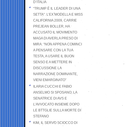
D’ITALIA
“TRUMP È IL LEADER DI UNA
SETTA”. L’EX MODELLA E MISS
CALIFORNIA 2009, CARRIE
PREJEAN BOLLER, HA
ACCUSATO IL MOVIMENTO
MAGA DI AVERLA PRESO DI
MIRA: “NON APPENA COMINCI
A PENSARE CON LA TUA
TESTA, A USARE IL BUON
SENSO E A METTERE IN
DISCUSSIONE LA
NARRAZIONE DOMINANTE,
VIENI EMARGINATO”
ILARIA CUCCHI E FABIO
ANSELMO SI SPOSANO; LA
SENATRICE DI AVS E
L’AVVOCATO INSIEME DOPO
LE BTTGLIE SULLA MORTE DI
STEFANO
KIM, IL SERVO SCIOCCO DI