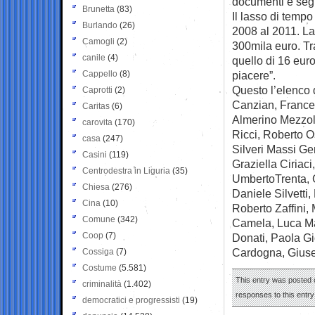
documenti e segn
Brunetta
(83)
Il lasso di tempo
Burlando
(26)
2008 al 2011. La
Camogli
(2)
300mila euro. Tra
canile
(4)
quello di 16 euro
Cappello
(8)
piacere”.
Questo l’elenco 
Caprotti
(2)
Canzian, Frances
Caritas
(6)
Almerino Mezzola
carovita
(170)
Ricci, Roberto O
casa
(247)
Silveri Massi Ge
Casini
(119)
Graziella Ciriaci
Centrodestra in Liguria
(35)
UmbertoTrenta, G
Chiesa
(276)
Daniele Silvetti
Cina
(10)
Roberto Zaffini,
Comune
(342)
Camela, Luca Ma
Coop
(7)
Donati, Paola Gi
Cardogna, Gius
Cossiga
(7)
Costume
(5.581)
This entry was posted o
criminalità
(1.402)
responses to this entr
democratici e progressisti
(19)