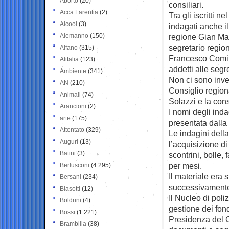
Aborto
(20)
consiliari.
Acca Larentia
(2)
Tra gli iscritti ne
Alcool
(3)
indagati anche il
Alemanno
(150)
regione Gian Mar
segretario regio
Alfano
(315)
Francesco Comi, 
Alitalia
(123)
addetti alle segr
Ambiente
(341)
Non ci sono inve
AN
(210)
Consiglio region
Animali
(74)
Solazzi e la con
Arancioni
(2)
I nomi degli inda
arte
(175)
presentata dalla 
Attentato
(329)
Le indagini della
Auguri
(13)
l’acquisizione d
Batini
(3)
scontrini, bolle,
per mesi.
Berlusconi
(4.295)
Il materiale era
Bersani
(234)
successivamente
Biasotti
(12)
Il Nucleo di poli
Boldrini
(4)
gestione dei fondi
Bossi
(1.221)
Presidenza del C
Brambilla
(38)