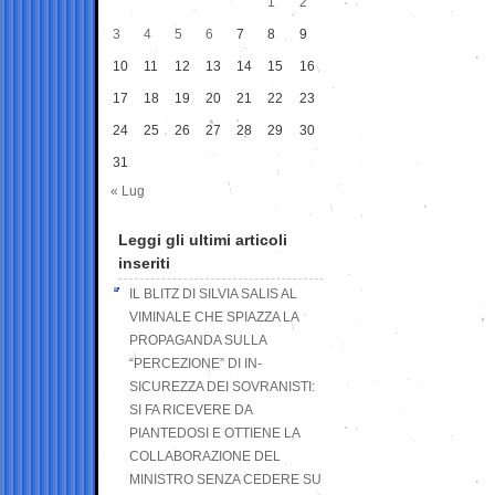
1
2
3
4
5
6
7
8
9
10
11
12
13
14
15
16
17
18
19
20
21
22
23
24
25
26
27
28
29
30
31
« Lug
Leggi gli ultimi articoli
inseriti
IL BLITZ DI SILVIA SALIS AL
VIMINALE CHE SPIAZZA LA
PROPAGANDA SULLA
“PERCEZIONE” DI IN-
SICUREZZA DEI SOVRANISTI:
SI FA RICEVERE DA
PIANTEDOSI E OTTIENE LA
COLLABORAZIONE DEL
MINISTRO SENZA CEDERE SU