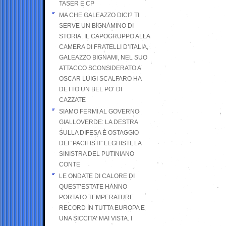
TASER E CP
MA CHE GALEAZZO DICI? TI
SERVE UN BIGNAMINO DI
STORIA. IL CAPOGRUPPO ALLA
CAMERA DI FRATELLI D’ITALIA,
GALEAZZO BIGNAMI, NEL SUO
ATTACCO SCONSIDERATO A
OSCAR LUIGI SCALFARO HA
DETTO UN BEL PO’ DI
CAZZATE
SIAMO FERMI AL GOVERNO
GIALLOVERDE: LA DESTRA
SULLA DIFESA È OSTAGGIO
DEI “PACIFISTI” LEGHISTI, LA
SINISTRA DEL PUTINIANO
CONTE
LE ONDATE DI CALORE DI
QUEST’ESTATE HANNO
PORTATO TEMPERATURE
RECORD IN TUTTA EUROPA E
UNA SICCITA’ MAI VISTA. I