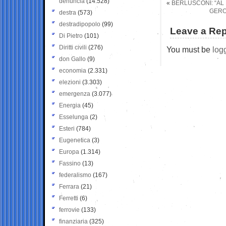
denuncia
(14.528)
«
BERLUSCONI: “AL
GERO
destra
(573)
destradipopolo
(99)
Leave a Rep
Di Pietro
(101)
Diritti civili
(276)
You must be
log
don Gallo
(9)
economia
(2.331)
elezioni
(3.303)
emergenza
(3.077)
Energia
(45)
Esselunga
(2)
Esteri
(784)
Eugenetica
(3)
Europa
(1.314)
Fassino
(13)
federalismo
(167)
Ferrara
(21)
Ferretti
(6)
ferrovie
(133)
finanziaria
(325)