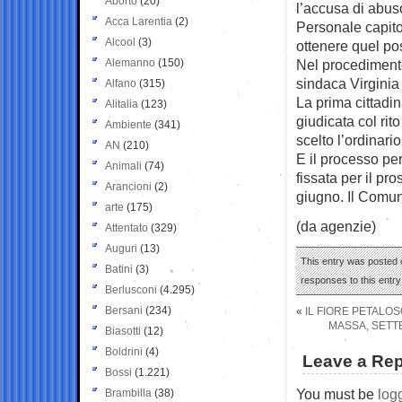
Aborto
(20)
l’accusa di abuso
Acca Larentia
(2)
Personale capitol
Alcool
(3)
ottenere quel po
Alemanno
(150)
Nel procedimento
sindaca Virginia
Alfano
(315)
La prima cittadin
Alitalia
(123)
giudicata col ri
Ambiente
(341)
scelto l’ordinario
AN
(210)
E il processo pe
Animali
(74)
fissata per il pr
Arancioni
(2)
giugno. Il Comune
arte
(175)
(da agenzie)
Attentato
(329)
Auguri
(13)
This entry was posted o
Batini
(3)
responses to this entr
Berlusconi
(4.295)
Bersani
(234)
«
IL FIORE PETALOS
MASSA, SETTE
Biasotti
(12)
Boldrini
(4)
Leave a Rep
Bossi
(1.221)
You must be
log
Brambilla
(38)