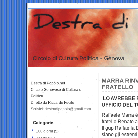
MARRA RINV
Destra di Popolo.net
FRATELLO
Circolo Genovese di Cultura e
Politica
LO AVREBBE F
Diretto da Riccardo Fucile
UFFICIO DEL T
Scrivici: destradipopolo@gmail.com
Raffaele Marra è 
fratello Renato 
Categorie
Il gup Raffaella
100 giorni
(5)
siano gli estrem