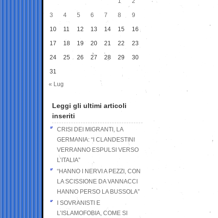
1
2
3
4
5
6
7
8
9
10
11
12
13
14
15
16
17
18
19
20
21
22
23
24
25
26
27
28
29
30
31
« Lug
Leggi gli ultimi articoli
inseriti
CRISI DEI MIGRANTI, LA
GERMANIA: “I CLANDESTINI
VERRANNO ESPULSI VERSO
L’ITALIA”
“HANNO I NERVI A PEZZI, CON
LA SCISSIONE DA VANNACCI
HANNO PERSO LA BUSSOLA”
I SOVRANISTI E
L’ISLAMOFOBIA, COME SI