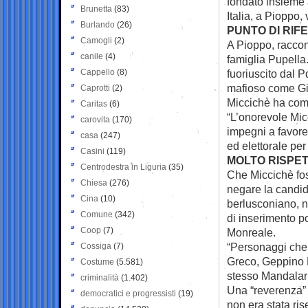
fondato insieme a
Brunetta
(83)
Italia, a Pioppo,
Burlando
(26)
PUNTO DI RIF
Camogli
(2)
A Pioppo, raccont
canile
(4)
famiglia Pupella.
Cappello
(8)
fuoriuscito dal 
mafioso come Gi
Caprotti
(2)
Miccichè ha come
Caritas
(6)
“L’onorevole Mic
carovita
(170)
impegni a favor
casa
(247)
ed elettorale per 
Casini
(119)
MOLTO RISPE
Centrodestra in Liguria
(35)
Che Miccichè fos
Chiesa
(276)
negare la candida
Cina
(10)
berlusconiano, n
Comune
(342)
di inserimento p
Coop
(7)
Monreale.
“Personaggi che 
Cossiga
(7)
Greco, Geppino P
Costume
(5.581)
stesso Mandalari
criminalità
(1.402)
Una “reverenza” 
democratici e progressisti
(19)
non era stata ris