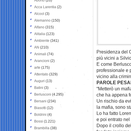
Aborto
(20)
Acca Larentia
(2)
Alcool
(3)
Alemanno
(150)
Alfano
(315)
Alitalia
(123)
Ambiente
(341)
AN
(210)
Presidenza del C
Animali
(74)
più vicini a Silv
Arancioni
(2)
E come Berluscon
arte
(175)
professionale e p
Attentato
(329)
vicino alla crimi
Auguri
(13)
PAROLE PESA
Batini
(3)
“Metterò un mafi
che ha appena fon
Berlusconi
(4.295)
Un rischio da evit
Bersani
(234)
la mafia, sono s
Biasotti
(12)
Lo ha fatto Loren
Boldrini
(4)
e poi entrato nel
Bossi
(1.221)
Dopo il crollo d
Brambilla
(38)