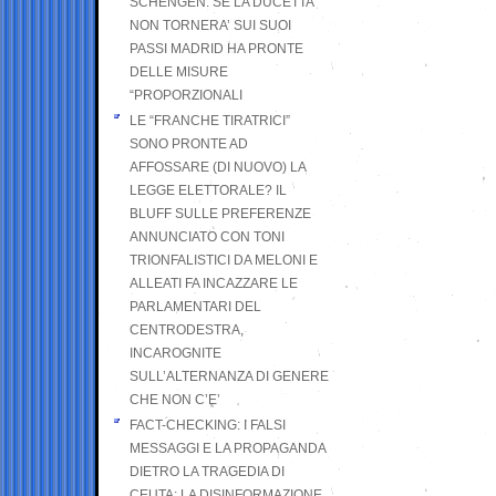
SCHENGEN. SE LA DUCETTA
NON TORNERA’ SUI SUOI
PASSI MADRID HA PRONTE
DELLE MISURE
“PROPORZIONALI
LE “FRANCHE TIRATRICI”
SONO PRONTE AD
AFFOSSARE (DI NUOVO) LA
LEGGE ELETTORALE? IL
BLUFF SULLE PREFERENZE
ANNUNCIATO CON TONI
TRIONFALISTICI DA MELONI E
ALLEATI FA INCAZZARE LE
PARLAMENTARI DEL
CENTRODESTRA,
INCAROGNITE
SULL’ALTERNANZA DI GENERE
CHE NON C’E’
FACT-CHECKING: I FALSI
MESSAGGI E LA PROPAGANDA
DIETRO LA TRAGEDIA DI
CEUTA: LA DISINFORMAZIONE