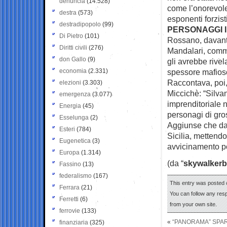
denuncia
(14.528)
come l’onorevole 
destra
(573)
esponenti forzisti
destradipopolo
(99)
PERSONAGGI 
Di Pietro
(101)
Rossano, davanti
Diritti civili
(276)
Mandalari, commer
don Gallo
(9)
gli avrebbe rive
economia
(2.331)
spessore mafios
Raccontava, poi,
elezioni
(3.303)
Miccichè: “Silva
emergenza
(3.077)
imprenditoriale 
Energia
(45)
personagi di gro
Esselunga
(2)
Aggiunse che da 
Esteri
(784)
Sicilia, mettend
Eugenetica
(3)
avvicinamento po
Europa
(1.314)
(da “
skywalkerb
Fassino
(13)
federalismo
(167)
This entry was posted o
Ferrara
(21)
You can follow any res
Ferretti
(6)
from your own site.
ferrovie
(133)
«
“PANORAMA” SPA
finanziaria
(325)