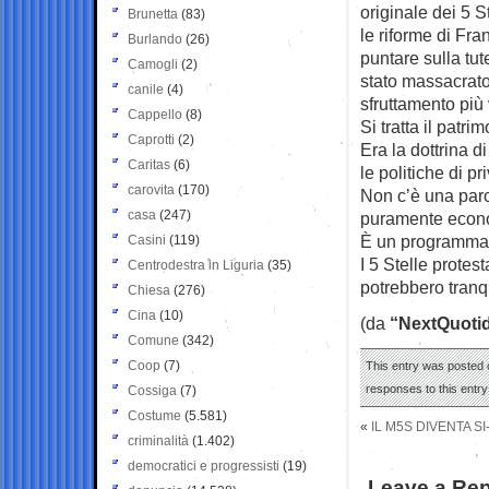
originale dei 5 S
Brunetta
(83)
le riforme di Fr
Burlando
(26)
puntare sulla tut
Camogli
(2)
stato massacrato.
canile
(4)
sfruttamento più 
Cappello
(8)
Si tratta il patri
Caprotti
(2)
Era la dottrina d
Caritas
(6)
le politiche di p
carovita
(170)
Non c’è una paro
casa
(247)
puramente econom
È un programma di
Casini
(119)
I 5 Stelle prote
Centrodestra in Liguria
(35)
potrebbero tranq
Chiesa
(276)
Cina
(10)
(da
“NextQuotid
Comune
(342)
Coop
(7)
This entry was posted o
responses to this entr
Cossiga
(7)
Costume
(5.581)
«
IL M5S DIVENTA S
criminalità
(1.402)
democratici e progressisti
(19)
Leave a Rep