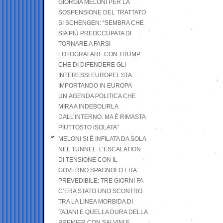
GIORGIA MELONI PER LA
SOSPENSIONE DEL TRATTATO
SI SCHENGEN: “SEMBRA CHE
SIA PIÙ PREOCCUPATA DI
TORNARE A FARSI
FOTOGRAFARE CON TRUMP
CHE DI DIFENDERE GLI
INTERESSI EUROPEI. STA
IMPORTANDO IN EUROPA
UN’AGENDA POLITICA CHE
MIRA A INDEBOLIRLA
DALL’INTERNO. MA È RIMASTA
PIUTTOSTO ISOLATA”
MELONI SI È INFILATA DA SOLA
NEL TUNNEL. L’ESCALATION
DI TENSIONE CON IL
GOVERNO SPAGNOLO ERA
PREVEDIBILE: TRE GIORNI FA
C’ERA STATO UNO SCONTRO
TRA LA LINEA MORBIDA DI
TAJANI E QUELLA DURA DELLA
PREMIER CON SALVINI E