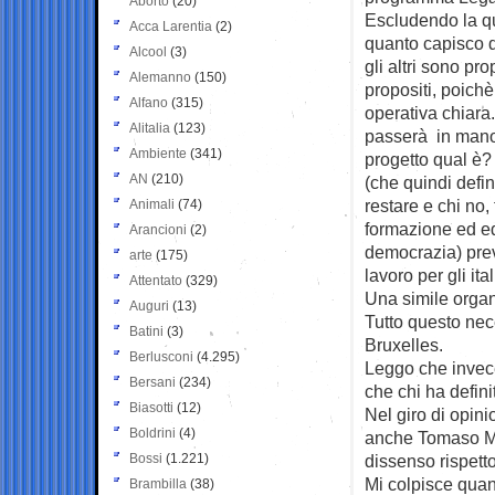
Aborto
(20)
Escludendo la q
Acca Larentia
(2)
quanto capisco d
Alcool
(3)
gli altri sono pro
Alemanno
(150)
propositi, poich
Alfano
(315)
operativa chiara
Alitalia
(123)
passerà in mano
Ambiente
(341)
progetto qual è?
AN
(210)
(che quindi defin
restare e chi no, 
Animali
(74)
formazione ed ed
Arancioni
(2)
democrazia) prev
arte
(175)
lavoro per gli ital
Attentato
(329)
Una simile organ
Auguri
(13)
Tutto questo nec
Batini
(3)
Bruxelles.
Berlusconi
(4.295)
Leggo che invece 
Bersani
(234)
che chi ha defin
Biasotti
(12)
Nel giro di opini
Boldrini
(4)
anche Tomaso Mo
Bossi
(1.221)
dissenso rispetto
Mi colpisce quant
Brambilla
(38)