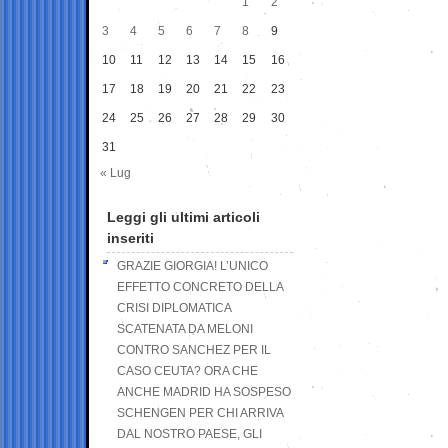
1
2
3
4
5
6
7
8
9
10
11
12
13
14
15
16
17
18
19
20
21
22
23
24
25
26
27
28
29
30
31
« Lug
Leggi gli ultimi articoli
inseriti
GRAZIE GIORGIA! L’UNICO
EFFETTO CONCRETO DELLA
CRISI DIPLOMATICA
SCATENATA DA MELONI
CONTRO SANCHEZ PER IL
CASO CEUTA? ORA CHE
ANCHE MADRID HA SOSPESO
SCHENGEN PER CHI ARRIVA
DAL NOSTRO PAESE, GLI