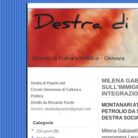
MILENA GA
Destra di Popolo.net
SULL’IMMIG
Circolo Genovese di Cultura e
INTEGRAZIO
Politica
Diretto da Riccardo Fucile
MONTANARI AT
Scrivici: destradipopolo@gmail.com
PETROLIO DA 
DESTRA SOCIA
Categorie
Milena Gabanelli
100 giorni
(5)
programma Lega