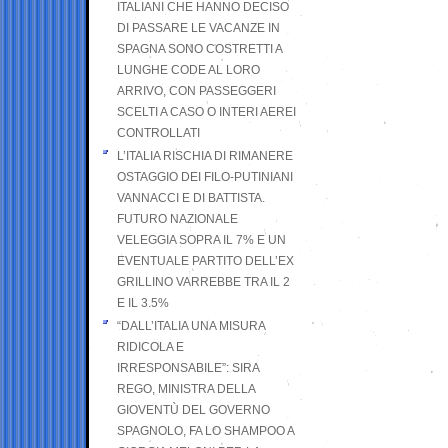
ITALIANI CHE HANNO DECISO
DI PASSARE LE VACANZE IN
SPAGNA SONO COSTRETTI A
LUNGHE CODE AL LORO
ARRIVO, CON PASSEGGERI
SCELTI A CASO O INTERI AEREI
CONTROLLATI
L’ITALIA RISCHIA DI RIMANERE
OSTAGGIO DEI FILO-PUTINIANI
VANNACCI E DI BATTISTA.
FUTURO NAZIONALE
VELEGGIA SOPRA IL 7% E UN
EVENTUALE PARTITO DELL’EX
GRILLINO VARREBBE TRA IL 2
E IL 3.5%
“DALL’ITALIA UNA MISURA
RIDICOLA E
IRRESPONSABILE”: SIRA
REGO, MINISTRA DELLA
GIOVENTÙ DEL GOVERNO
SPAGNOLO, FA LO SHAMPOO A