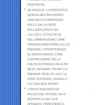
PIANTEDOSI
DE ANGELIS: “LA RISPOSTA DI
GIORGIA MELONI A PEDRO
SANCHEZ SI COMPRENDE
SOLO CON LA LENTE
DELL’IDEOLOGIA E DEL
CALCOLO: LE POLITICHE
DELL’IMMIGRAZIONE COME
TERRENO IDENTITARIO SU CUI
RIBADIRE L’APPARTENENZA
AL MONDO MAGA E COME
CONTINUAZIONE DELLA
POLITICA INTERNA CON ALTRI
MEZZI. INSOMMA, TRUMP CUI
RIBADIRE FEDELTÀ, VOX CUI
DARE SOSTEGNO, VANNACCI
CUI TOGLIERE SPAZIO”
“CRISTO NON ABITA NEI
PALAZZI DEL POTERE, MA SI
IDENTIFICA CON CHI È
AFFAMATO, FORESTIERO O