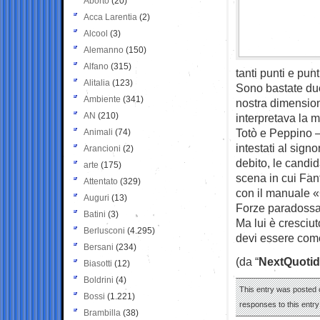
Aborto
(20)
Acca Larentia
(2)
Alcool
(3)
Alemanno
(150)
Alfano
(315)
tanti punti e pu
Alitalia
(123)
Sono bastate due 
Ambiente
(341)
nostra dimension
AN
(210)
interpretava la 
Totò e Peppino –
Animali
(74)
intestati al sign
Arancioni
(2)
debito, le candi
arte
(175)
scena in cui Fan
Attentato
(329)
con il manuale «
Auguri
(13)
Forze paradossali
Batini
(3)
Ma lui è cresciut
Berlusconi
(4.295)
devi essere com
Bersani
(234)
(da “
NextQuotid
Biasotti
(12)
Boldrini
(4)
This entry was posted o
Bossi
(1.221)
responses to this entr
Brambilla
(38)