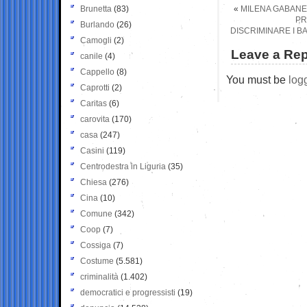
Brunetta
(83)
«
MILENA GABANE
PR
Burlando
(26)
DISCRIMINARE I B
Camogli
(2)
Leave a Rep
canile
(4)
Cappello
(8)
You must be
log
Caprotti
(2)
Caritas
(6)
carovita
(170)
casa
(247)
Casini
(119)
Centrodestra in Liguria
(35)
Chiesa
(276)
Cina
(10)
Comune
(342)
Coop
(7)
Cossiga
(7)
Costume
(5.581)
criminalità
(1.402)
democratici e progressisti
(19)