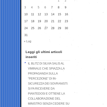
1
2
3
4
5
6
7
8
9
10
11
12
13
14
15
16
17
18
19
20
21
22
23
24
25
26
27
28
29
30
31
« Lug
Leggi gli ultimi articoli
inseriti
IL BLITZ DI SILVIA SALIS AL
VIMINALE CHE SPIAZZA LA
PROPAGANDA SULLA
“PERCEZIONE” DI IN-
SICUREZZA DEI SOVRANISTI:
SI FA RICEVERE DA
PIANTEDOSI E OTTIENE LA
COLLABORAZIONE DEL
MINISTRO SENZA CEDERE SU