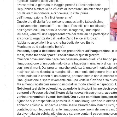
riunisce i parenti delle vittime.
“Passeremo la giornata in viaggio perchè il Presidente della
Repubblica Mattarella ha chiesto di incontrarci, un’attenzione per
noi davvero importante, e ci riceverà in città prima
dell’inaugurazione. Ma lì ci fermeremo”
Queste ore di vigilia “per noi sono angoscianti e faticosissime,
emotivamente e non solo” — continua Possetti, che nel disastro
dell’agosto 2018 ha perso la sorella, il cognato, i due nipoti.
Ieri sera, venerdì, una rappresentanza dei familiari ha partecipato
al concerto organizzato dal Teatro Carlo Felice ai loro cari:
“abbiamo ascoltato il brano che ha dedicato loro Ennio
Morricone ed è stato molto bello”.
Possetti, dopo la decisione di non presenziare all’inaugurazione, e l
mesi, state facendo “pace” con il clima di questi giorni?
“Noi non dovevamo fare pace con nessuno, erano quelli che hanno pen
l’inaugurazione di un ponte nato da una tragedia in una festa di carn
con i nostri morti. Dal programma che vedo sarà una cerimonia più sobr
nostri cari siano ricordati a margine di un momento del genere. Non ci 
ponte, nato sulle ceneri di un dramma, personalmente non ci metterò ma
l’inaugurazione e spero vivamente che una volta in funzione tutta quest
Ma almeno i nostri cari saranno ricordati in modo attento e rispettoso. 
Nei giorni tesi delle polemiche, quando le istituzioni hanno deciso 
concerti e Frecce tricolori il varo della nuova infrastruttura, avev
venissero nominati i vostri familiari. Ora avete cambiato idea, perc
“Quando si è prospettata la possibilità di una inaugurazione in diretta t
abbiamo chiesto al sindaco e commissario straordinario Marco Bucci, c
contatto, di non leggere durante l’inaugurazione i nomi dei nostri cari
sia diventata più sobria, più giusta, e saremo contenti se verranno pronu