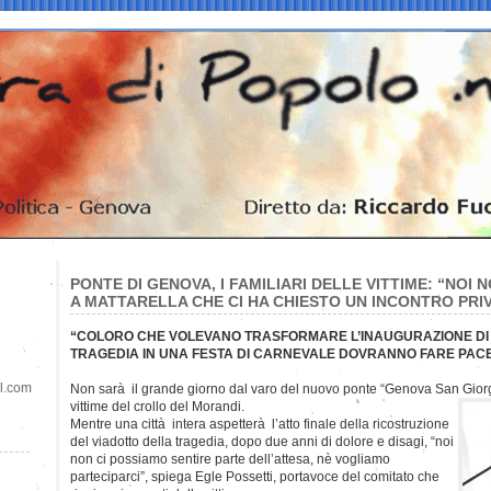
PONTE DI GENOVA, I FAMILIARI DELLE VITTIME: “NOI 
A MATTARELLA CHE CI HA CHIESTO UN INCONTRO PRI
“COLORO CHE VOLEVANO TRASFORMARE L’INAUGURAZIONE DI
TRAGEDIA IN UNA FESTA DI CARNEVALE DOVRANNO FARE PACE 
il.com
Non sarà il grande giorno dal varo del nuovo ponte “Genova San Giorgio”
vittime del crollo del Morandi.
Mentre una città intera aspetterà l’atto finale della ricostruzione
del viadotto della tragedia, dopo due anni di dolore e disagi, “noi
non ci possiamo sentire parte dell’attesa, nè vogliamo
parteciparci”, spiega Egle Possetti, portavoce del comitato che