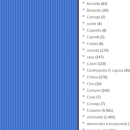
Brunetta
(83)
Burlando
(26)
Camogli
(2)
canile
(4)
Cappello
(8)
Caprotti
(2)
Caritas
(6)
carovita
(170)
casa
(247)
Casini
(119)
Centrodestra in Liguria
(35
Chiesa
(276)
Cina
(10)
Comune
(342)
Coop
(7)
Cossiga
(7)
Costume
(5.581)
criminalità
(1.402)
democratici e progressisti
(