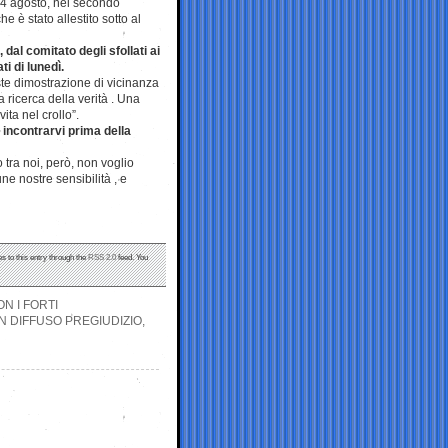
 14 agosto, nel secondo
e è stato allestito sotto al
dal comitato degli sfollati ai
ti di lunedì.
ste dimostrazione di vicinanza
 ricerca della verità . Una
vita nel crollo”.
incontrarvi prima della
 tra noi, però, non voglio
ne nostre sensibilità , e
s to this entry through the
RSS 2.0
feed. You
N I FORTI
N DIFFUSO PREGIUDIZIO,