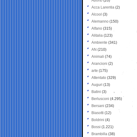
Aborto
(20)
Acca Larentia
(2)
Alcool
(3)
Alemanno
(150)
Alfano
(315)
Alitalia
(123)
Ambiente
(341)
AN
(210)
Animali
(74)
Arancioni
(2)
arte
(175)
Attentato
(329)
Auguri
(13)
Batini
(3)
Berlusconi
(4.295)
Bersani
(234)
Biasotti
(12)
Boldrini
(4)
Bossi
(1.221)
Brambilla
(38)