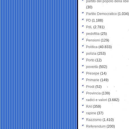
partito del popolo della libe
(30)
Partito Democratico
(1.034)
PD
(1.188)
PdL
(2.781)
pedofilia
(25)
Pensioni
(129)
Politica
(40.833)
polizia
(253)
Porto
(12)
povertà
(502)
Presepe
(14)
Primarie
(149)
Prodi
(52)
Provincia
(139)
radici e valori
(3.682)
RAI
(359)
rapine
(37)
Razzismo
(1.410)
Referendum
(200)