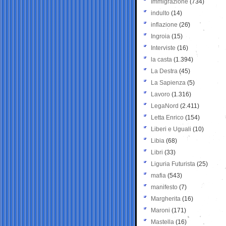
Immigrazione
(734)
indulto
(14)
inflazione
(26)
Ingroia
(15)
Interviste
(16)
la casta
(1.394)
La Destra
(45)
La Sapienza
(5)
Lavoro
(1.316)
LegaNord
(2.411)
Letta Enrico
(154)
Liberi e Uguali
(10)
Libia
(68)
Libri
(33)
Liguria Futurista
(25)
mafia
(543)
manifesto
(7)
Margherita
(16)
Maroni
(171)
Mastella
(16)