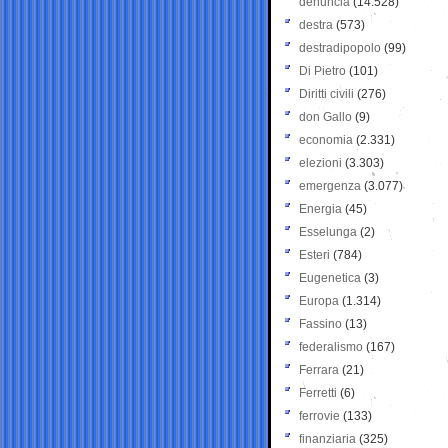
denuncia
(14.528)
destra
(573)
destradipopolo
(99)
Di Pietro
(101)
Diritti civili
(276)
don Gallo
(9)
economia
(2.331)
elezioni
(3.303)
emergenza
(3.077)
Energia
(45)
Esselunga
(2)
Esteri
(784)
Eugenetica
(3)
Europa
(1.314)
Fassino
(13)
federalismo
(167)
Ferrara
(21)
Ferretti
(6)
ferrovie
(133)
finanziaria
(325)