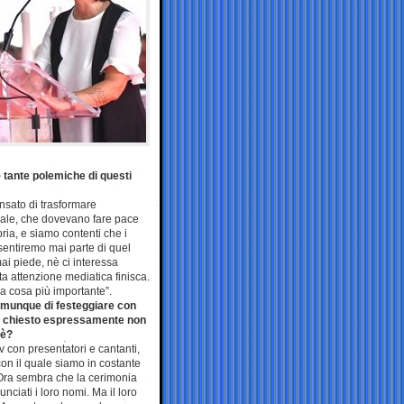
e tante polemiche di questi
sato di trasformare
evale, che dovevano fare pace
ia, e siamo contenti che i
sentiremo mai parte di quel
i piede, nè ci interessa
a attenzione mediatica finisca.
La cosa più importante”.
comunque di festeggiare con
ate chiesto espressamente non
hè?
v con presentatori e cantanti,
on il quale siamo in costante
. Ora sembra che la cerimonia
nciati i loro nomi. Ma il loro