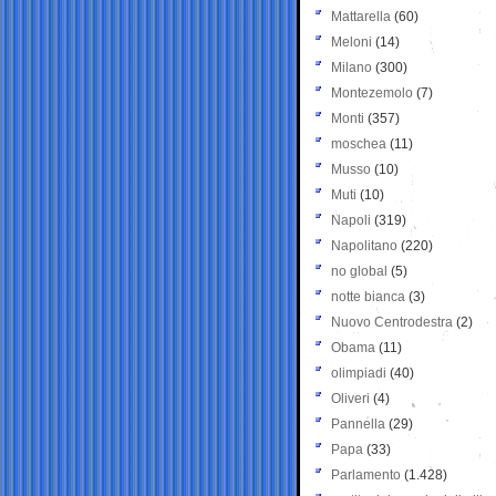
Mattarella
(60)
Meloni
(14)
Milano
(300)
Montezemolo
(7)
Monti
(357)
moschea
(11)
Musso
(10)
Muti
(10)
Napoli
(319)
Napolitano
(220)
no global
(5)
notte bianca
(3)
Nuovo Centrodestra
(2)
Obama
(11)
olimpiadi
(40)
Oliveri
(4)
Pannella
(29)
Papa
(33)
Parlamento
(1.428)