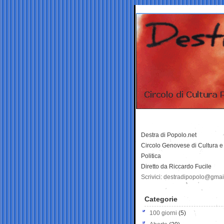
Destra di Popolo.net
Circolo Genovese di Cultura e
Politica
Diretto da Riccardo Fucile
Scrivici: destradipopolo@gma
Categorie
100 giorni
(5)