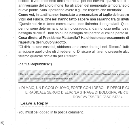
ricordo, il vero momento della memoria, per noi troverà spazio solo il
anniversario della loro morte, tra gli alberi del memoriale temporaneo ch
nuovo ponte. Solo lì potranno avere il giusto rispetto che meritano”
Come voi, in tanti hanno rinunciato a presenziare al taglio del nastro, 
Vigili del Fuoco. Che ieri hanno fatto sapere non saranno tra gli invita
“Queste notizie ci fanno commuovere, non finiremo di ringraziarli. Que
per noi sono determinanti, ci fanno coraggio, ci danno forza nella nostra
battaglia di civiltà , non solo una battaglia dei parenti di chi ha perso la 
Cosa direte, al Presidente Mattarella? Ha chiesto espressamente di 
riapertura del nuovo viadotto.
“Ci dirà alcune cose lui, abbiamo tante cose da dirgli noi. Rimarrà tutto
anticipare quello che gli chiederemo. Di sicuro gli faremo presente alcu
faremo qualche richiesta per il futuro”.
(da “
La Repubblica”)
)
This entry was posted on sabato, Agosto 1st, 2020 at 22:18 and is filed under
Genova
. You can follow any response
can
leave a response
, or
trackback
from your own site.
«
DI MAIO, UN PICCOLO UOMO, FORTE CON I DEBOLI E DEBOLE CO
IL RADICALE SERGIO D’ELIA: “LA STRAGE DI BOLOGNA, PER U
DOVEVA ESSERE FASCISTA”
»
Leave a Reply
You must be
logged in
to post a comment.
19)