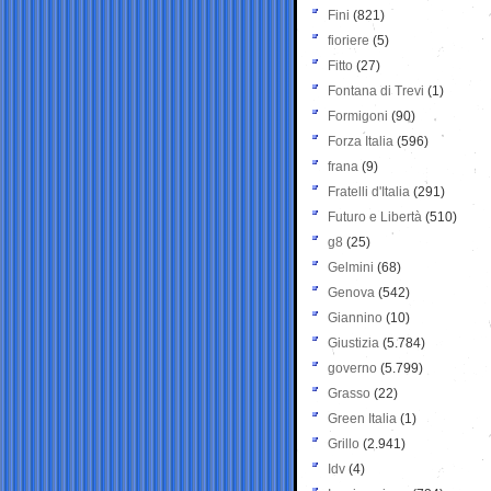
Fini
(821)
fioriere
(5)
Fitto
(27)
Fontana di Trevi
(1)
Formigoni
(90)
Forza Italia
(596)
frana
(9)
Fratelli d'Italia
(291)
Futuro e Libertà
(510)
g8
(25)
Gelmini
(68)
Genova
(542)
Giannino
(10)
Giustizia
(5.784)
governo
(5.799)
Grasso
(22)
Green Italia
(1)
Grillo
(2.941)
Idv
(4)