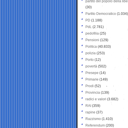
partito del popolo della libe
(30)
Partito Democratico
(1.034)
PD
(1.188)
PdL
(2.781)
pedofilia
(25)
Pensioni
(129)
Politica
(40.833)
polizia
(253)
Porto
(12)
povertà
(502)
Presepe
(14)
Primarie
(149)
Prodi
(52)
Provincia
(139)
radici e valori
(3.682)
RAI
(359)
rapine
(37)
Razzismo
(1.410)
Referendum
(200)