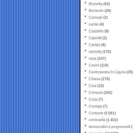
Brunetta
(83)
Burlando
(26)
Camogli
(2)
canile
(4)
Cappello
(8)
Caprotti
(2)
Caritas
(6)
carovita
(170)
casa
(247)
Casini
(119)
Centrodestra in Liguria
(35
Chiesa
(276)
Cina
(10)
Comune
(342)
Coop
(7)
Cossiga
(7)
Costume
(5.581)
criminalità
(1.402)
democratici e progressisti
(