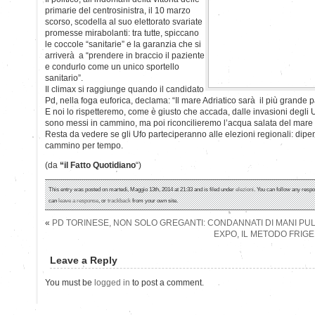
primarie del centrosinistra, il 10 marzo
scorso, scodella al suo elettorato svariate
promesse mirabolanti: tra tutte, spiccano
le coccole “sanitarie” e la garanzia che si
arriverà a “prendere in braccio il paziente
e condurlo come un unico sportello
sanitario”.
Il climax si raggiunge quando il candidato
Pd, nella foga euforica, declama: “Il mare Adriatico sarà il più grande p
E noi lo rispetteremo, come è giusto che accada, dalle invasioni degli 
sono messi in cammino, ma poi riconcilieremo l’acqua salata del mare c
Resta da vedere se gli Ufo parteciperanno alle elezioni regionali: dipe
cammino per tempo.
(da
“il Fatto Quotidiano
“)
This entry was posted on martedì, Maggio 13th, 2014 at 21:33 and is filed under
elezioni
. You can follow any respo
can
leave a response
, or
trackback
from your own site.
«
PD TORINESE, NON SOLO GREGANTI: CONDANNATI DI MANI PULI
EXPO, IL METODO FRIGE
Leave a Reply
You must be
logged in
to post a comment.