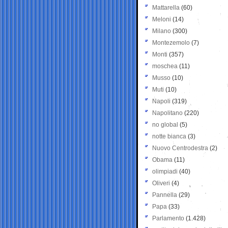
Mattarella
(60)
Meloni
(14)
Milano
(300)
Montezemolo
(7)
Monti
(357)
moschea
(11)
Musso
(10)
Muti
(10)
Napoli
(319)
Napolitano
(220)
no global
(5)
notte bianca
(3)
Nuovo Centrodestra
(2)
Obama
(11)
olimpiadi
(40)
Oliveri
(4)
Pannella
(29)
Papa
(33)
Parlamento
(1.428)