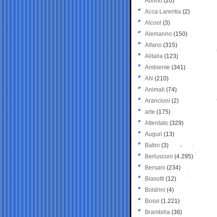
Aborto
(20)
Acca Larentia
(2)
Alcool
(3)
Alemanno
(150)
Alfano
(315)
Alitalia
(123)
Ambiente
(341)
AN
(210)
Animali
(74)
Arancioni
(2)
arte
(175)
Attentato
(329)
Auguri
(13)
Batini
(3)
Berlusconi
(4.295)
Bersani
(234)
Biasotti
(12)
Boldrini
(4)
Bossi
(1.221)
Brambilla
(38)