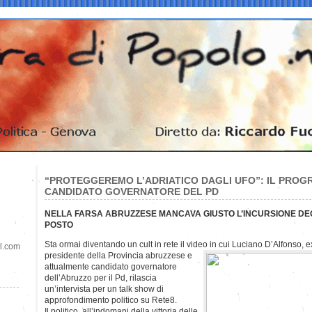
“PROTEGGEREMO L’ADRIATICO DAGLI UFO”: IL PROG
CANDIDATO GOVERNATORE DEL PD
NELLA FARSA ABRUZZESE MANCAVA GIUSTO L’INCURSIONE DEG
POSTO
Sta ormai diventando un cult in rete il video in cui Luciano D’Alfonso, 
il.com
presidente della Provincia abruzzese e
attualmente candidato governatore
dell’Abruzzo per il Pd, rilascia
un’intervista per un talk show di
approfondimento politico su Rete8.
Il politico, all’indomani della vittoria delle