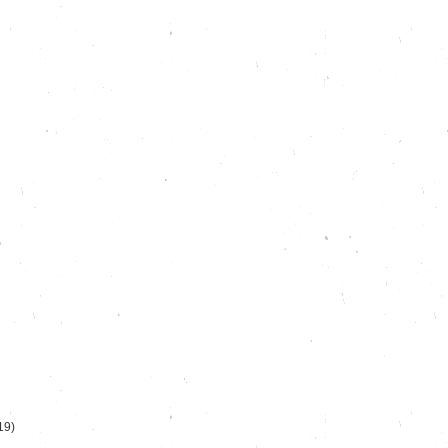
)
19)