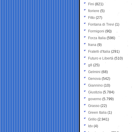
Fini
(821)
fioriere
(5)
Fitto
(27)
Fontana di Trevi
(1)
Formigoni
(90)
Forza Italia
(596)
frana
(9)
Fratelli d'Italia
(291)
Futuro e Libertà
(510)
g8
(25)
Gelmini
(68)
Genova
(542)
Giannino
(10)
Giustizia
(5.784)
governo
(5.799)
Grasso
(22)
Green Italia
(1)
Grillo
(2.941)
Idv
(4)