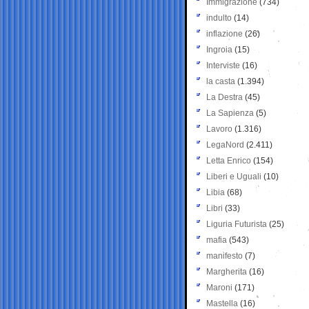
Immigrazione
(734)
indulto
(14)
inflazione
(26)
Ingroia
(15)
Interviste
(16)
la casta
(1.394)
La Destra
(45)
La Sapienza
(5)
Lavoro
(1.316)
LegaNord
(2.411)
Letta Enrico
(154)
Liberi e Uguali
(10)
Libia
(68)
Libri
(33)
Liguria Futurista
(25)
mafia
(543)
manifesto
(7)
Margherita
(16)
Maroni
(171)
Mastella
(16)