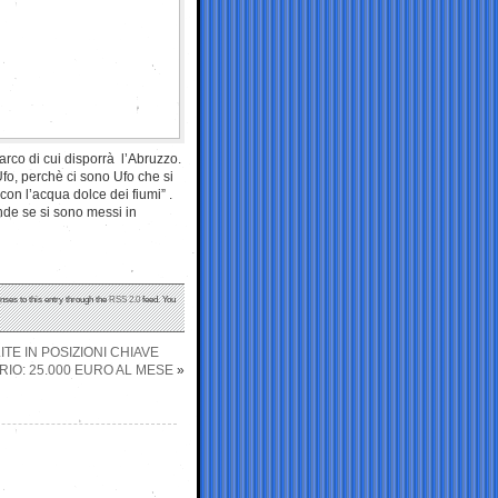
arco di cui disporrà l’Abruzzo.
Ufo, perchè ci sono Ufo che si
on l’acqua dolce dei fiumi” .
nde se si sono messi in
nses to this entry through the
RSS 2.0
feed. You
TE IN POSIZIONI CHIAVE
RIO: 25.000 EURO AL MESE
»