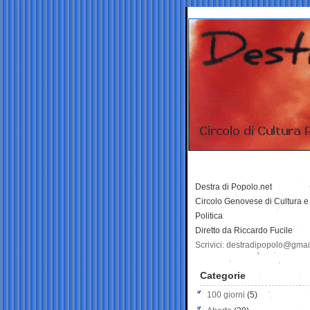
Destra di Popolo.net
Circolo Genovese di Cultura e
Politica
Diretto da Riccardo Fucile
Scrivici: destradipopolo@gma
Categorie
100 giorni
(5)