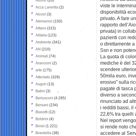
Aborto
(20)
viste le intermina
Acca Larentia
(2)
disponibilità eco
Alcool
(3)
privato. A fare un
Alemanno
(150)
rapporto dell’Ai
Alfano
(315)
privata) in coll
Alitalia
(123)
pazienti con redd
Ambiente
(341)
o direttamente a 
AN
(210)
Ssn e non potend
La quota di color
Animali
(74)
mediche è del 32,
Arancioni
(2)
scendere ulterior
arte
(175)
50mila euro, inve
Attentato
(329)
erosivo” sulla r
Auguri
(13)
pagate di tasca 
Batini
(3)
diverso a seconda
Berlusconi
(4.295)
rinunciato ad alt
Bersani
(234)
i redditi bassi, i
Biasotti
(12)
22,6% tra quelli a
Boldrini
(4)
Nel report vengon
Bossi
(1.221)
si rende noto che
accedere al Servi
Brambilla
(38)