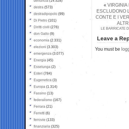
denuncia
(14.528)
«
VIRGINIA
destra
(573)
ESCLUDONO L’
destradipopolo
(99)
CONTE E I VE
Di Pietro
(101)
ALTR
Diritti civili
(276)
LE BARRICATE D
don Gallo
(9)
Leave a Rep
economia
(2.331)
elezioni
(3.303)
You must be
log
emergenza
(3.077)
Energia
(45)
Esselunga
(2)
Esteri
(784)
Eugenetica
(3)
Europa
(1.314)
Fassino
(13)
federalismo
(167)
Ferrara
(21)
Ferretti
(6)
ferrovie
(133)
finanziaria
(325)