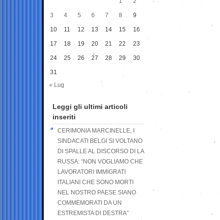
1
2
3
4
5
6
7
8
9
10
11
12
13
14
15
16
17
18
19
20
21
22
23
24
25
26
27
28
29
30
31
« Lug
Leggi gli ultimi articoli
inseriti
CERIMONIA MARCINELLE, I
SINDACATI BELGI SI VOLTANO
DI SPALLE AL DISCORSO DI LA
RUSSA: “NON VOGLIAMO CHE
LAVORATORI IMMIGRATI
ITALIANI CHE SONO MORTI
NEL NOSTRO PAESE SIANO
COMMEMORATI DA UN
ESTREMISTA DI DESTRA”