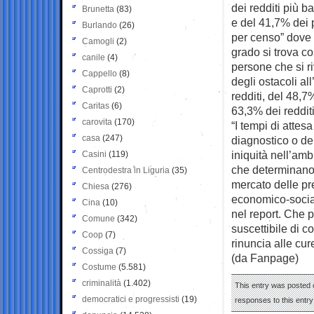
dei redditi più b
Brunetta
(83)
e del 41,7% dei p
Burlando
(26)
per censo” dove 
Camogli
(2)
grado si trova c
canile
(4)
persone che si r
Cappello
(8)
degli ostacoli al
Caprotti
(2)
redditi, del 48,7
Caritas
(6)
63,3% dei redditi 
carovita
(170)
“I tempi di attes
casa
(247)
diagnostico o de
iniquità nell’am
Casini
(119)
che determinano 
Centrodestra in Liguria
(35)
mercato delle pre
Chiesa
(276)
economico-social
Cina
(10)
nel report. Che p
Comune
(342)
suscettibile di co
Coop
(7)
rinuncia alle cure
Cossiga
(7)
(da Fanpage)
Costume
(5.581)
criminalità
(1.402)
This entry was posted 
democratici e progressisti
(19)
responses to this entr