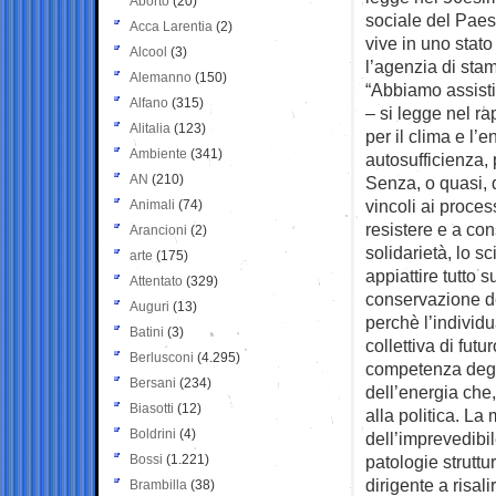
Aborto
(20)
sociale del Paes
Acca Larentia
(2)
vive in uno stato
Alcool
(3)
l’agenzia di sta
Alemanno
(150)
“Abbiamo assisti
Alfano
(315)
– si legge nel ra
Alitalia
(123)
per il clima e l’e
Ambiente
(341)
autosufficienza, 
AN
(210)
Senza, o quasi, 
vincoli ai proces
Animali
(74)
resistere e a co
Arancioni
(2)
solidarietà, lo s
arte
(175)
appiattire tutto 
Attentato
(329)
conservazione de
Auguri
(13)
perchè l’individ
Batini
(3)
collettiva di futu
Berlusconi
(4.295)
competenza degli 
Bersani
(234)
dell’energia che,
Biasotti
(12)
alla politica. La
Boldrini
(4)
dell’imprevedibil
Bossi
(1.221)
patologie struttu
dirigente a risal
Brambilla
(38)