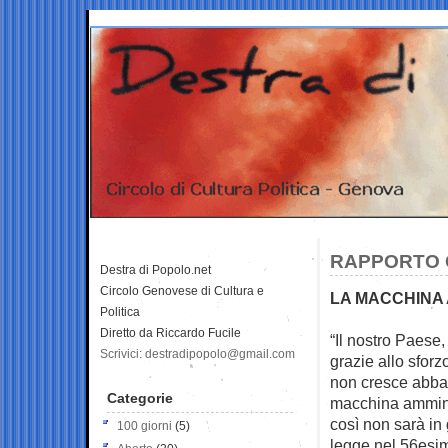
RAPPORTO C
Destra di Popolo.net
Circolo Genovese di Cultura e
LA MACCHINA 
Politica
Diretto da Riccardo Fucile
“Il nostro Paese, 
Scrivici: destradipopolo@gmail.com
grazie allo sforz
non cresce abbas
Categorie
macchina amminis
così non sarà in 
100 giorni
(5)
legge nel 56esi