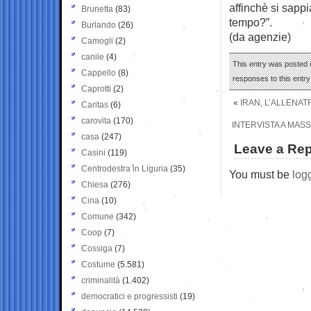
affinchè si sappi
Brunetta
(83)
tempo?”.
Burlando
(26)
(da agenzie)
Camogli
(2)
canile
(4)
This entry was posted 
Cappello
(8)
responses to this entr
Caprotti
(2)
«
IRAN, L’ALLENAT
Caritas
(6)
carovita
(170)
INTERVISTA A MASS
casa
(247)
Leave a Rep
Casini
(119)
Centrodestra in Liguria
(35)
You must be
log
Chiesa
(276)
Cina
(10)
Comune
(342)
Coop
(7)
Cossiga
(7)
Costume
(5.581)
criminalità
(1.402)
democratici e progressisti
(19)