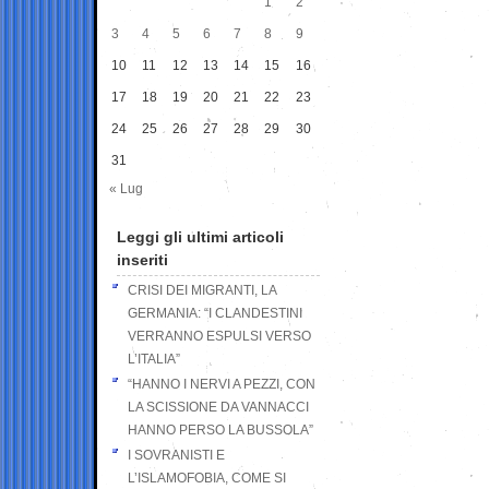
1
2
3
4
5
6
7
8
9
10
11
12
13
14
15
16
17
18
19
20
21
22
23
24
25
26
27
28
29
30
31
« Lug
Leggi gli ultimi articoli
inseriti
CRISI DEI MIGRANTI, LA
GERMANIA: “I CLANDESTINI
VERRANNO ESPULSI VERSO
L’ITALIA”
“HANNO I NERVI A PEZZI, CON
LA SCISSIONE DA VANNACCI
HANNO PERSO LA BUSSOLA”
I SOVRANISTI E
L’ISLAMOFOBIA, COME SI