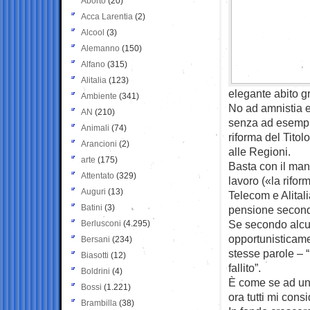
Aborto
(20)
Acca Larentia
(2)
Alcool
(3)
Alemanno
(150)
Alfano
(315)
Alitalia
(123)
elegante abito gr
Ambiente
(341)
No ad amnistia ed
AN
(210)
senza ad esempio
Animali
(74)
riforma del Titol
Arancioni
(2)
alle Regioni.
arte
(175)
Basta con il mant
Attentato
(329)
lavoro («la rifor
Auguri
(13)
Telecom e Alitali
Batini
(3)
pensione secondo
Se secondo alcun
Berlusconi
(4.295)
opportunisticame
Bersani
(234)
stesse parole – “
Biasotti
(12)
fallito”.
Boldrini
(4)
È come se ad un 
Bossi
(1.221)
ora tutti mi cons
Brambilla
(38)