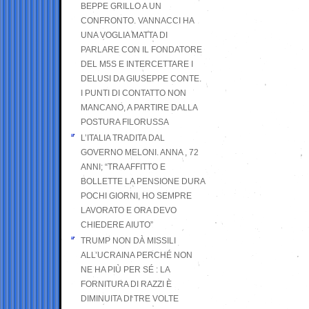
BEPPE GRILLO A UN
CONFRONTO. VANNACCI HA
UNA VOGLIA MATTA DI
PARLARE CON IL FONDATORE
DEL M5S E INTERCETTARE I
DELUSI DA GIUSEPPE CONTE.
I PUNTI DI CONTATTO NON
MANCANO, A PARTIRE DALLA
POSTURA FILORUSSA
L’ITALIA TRADITA DAL
GOVERNO MELONI. ANNA , 72
ANNI; “TRA AFFITTO E
BOLLETTE LA PENSIONE DURA
POCHI GIORNI, HO SEMPRE
LAVORATO E ORA DEVO
CHIEDERE AIUTO”
TRUMP NON DÀ MISSILI
ALL’UCRAINA PERCHÉ NON
NE HA PIÙ PER SÉ : LA
FORNITURA DI RAZZI È
DIMINUITA DI TRE VOLTE