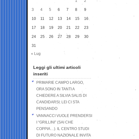
1
2
3
4
5
6
7
8
9
10
11
12
13
14
15
16
17
18
19
20
21
22
23
24
25
26
27
28
29
30
31
« Lug
Leggi gli ultimi articoli
inseriti
PRIMARIE CAMPO LARGO,
ORA SONO IN TANTI A
CHIEDERE A SILVIA SALIS DI
CANDIDARSI: LEI CI STA
PENSANDO
VANNACCI VUOLE PRENDERSI
I “GRILLINI” (SAI CHE
COPPIA…). IL CENTRO STUDI
DI FUTURO NAZIONALE INVITA