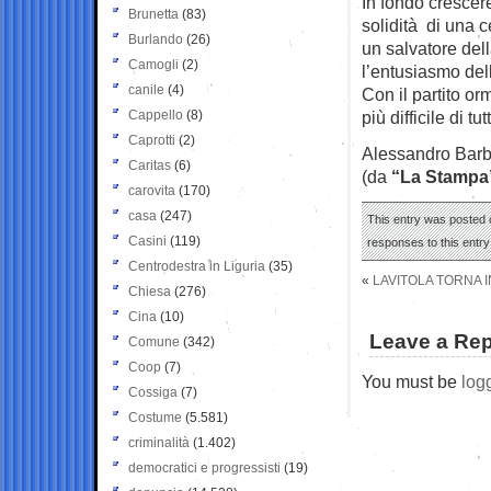
In fondo crescere
Brunetta
(83)
solidità di una c
Burlando
(26)
un salvatore del
Camogli
(2)
l’entusiasmo del
canile
(4)
Con il partito or
Cappello
(8)
più difficile di tut
Caprotti
(2)
Alessandro Bar
Caritas
(6)
(da
“La Stampa
carovita
(170)
casa
(247)
This entry was posted o
Casini
(119)
responses to this entr
Centrodestra in Liguria
(35)
«
LAVITOLA TORNA I
Chiesa
(276)
Cina
(10)
Leave a Rep
Comune
(342)
Coop
(7)
You must be
log
Cossiga
(7)
Costume
(5.581)
criminalità
(1.402)
democratici e progressisti
(19)