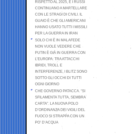
RISPETTO AL 2025, E I RUSSI
CONTINUANO A MARTELLARE
CON LE STRAGI DI CIVILI. IL
GUAIO È CHE GLI AMERICANI
HANNO USATO TUTTI I MISSILI
PER LA GUERRA IN IRAN
SOLO CHI È IN MALAFEDE
NON VUOLE VEDERE CHE
PUTIN È GIÀ IN GUERRA CON
L’EUROPA: TRA ATTACCHI
IBRIDI, TROLL E
INTERFERENZE, I BLITZ SONO
SOTTO GLI OCCHI DI TUTTI
OGNI GIORNO
CHE GOVERNO PATACCA. “SI
SFILAMENTA TUTTA, SEMBRA
CARTA”. LA NUOVA POLO
D’ORDINANZA DEI VIGILI DEL
FUOCO SI STRAPPA CON UN
PO’ D’ACQUA