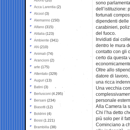
Aborto
(20)
sono parlamentar
Acca Larentia
(2)
dell’istituzione:
Alcool
(3)
fortunati compos
Alemanno
(150)
dipendenti delle 
carabinieri, polizi
Alfano
(315)
del fuoco.
Alitalia
(123)
Invidiati dai co
Ambiente
(341)
dentro le mura de
AN
(210)
contatto con gli 
Animali
(74)
certo da questa 
Arancioni
(2)
economicamente
arte
(175)
Oltre allo stipen
Attentato
(329)
datore di lavoro,
Auguri
(13)
una ricca indenni
Batini
(3)
Una vecchia cons
complessivamente
Berlusconi
(4.295)
personale esterno
Bersani
(234)
Alla Camera la st
Biasotti
(12)
Chi l’ha detto c
Boldrini
(4)
più solo per il 
Bossi
(1.221)
Cominciano a chi
Brambilla
(38)