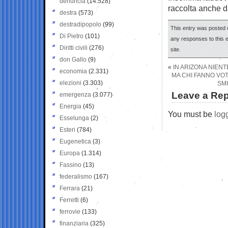
denuncia
(14.528)
raccolta anche da
destra
(573)
destradipopolo
(99)
This entry was posted o
Di Pietro
(101)
any responses to this 
Diritti civili
(276)
site.
don Gallo
(9)
«
IN ARIZONA NIENT
economia
(2.331)
MA CHI FANNO VOT
elezioni
(3.303)
SM
Leave a Rep
emergenza
(3.077)
Energia
(45)
You must be
log
Esselunga
(2)
Esteri
(784)
Eugenetica
(3)
Europa
(1.314)
Fassino
(13)
federalismo
(167)
Ferrara
(21)
Ferretti
(6)
ferrovie
(133)
finanziaria
(325)