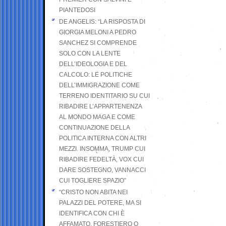
PIANTEDOSI
DE ANGELIS: “LA RISPOSTA DI
GIORGIA MELONI A PEDRO
SANCHEZ SI COMPRENDE
SOLO CON LA LENTE
DELL’IDEOLOGIA E DEL
CALCOLO: LE POLITICHE
DELL’IMMIGRAZIONE COME
TERRENO IDENTITARIO SU CUI
RIBADIRE L’APPARTENENZA
AL MONDO MAGA E COME
CONTINUAZIONE DELLA
POLITICA INTERNA CON ALTRI
MEZZI. INSOMMA, TRUMP CUI
RIBADIRE FEDELTÀ, VOX CUI
DARE SOSTEGNO, VANNACCI
CUI TOGLIERE SPAZIO”
“CRISTO NON ABITA NEI
PALAZZI DEL POTERE, MA SI
IDENTIFICA CON CHI È
AFFAMATO, FORESTIERO O