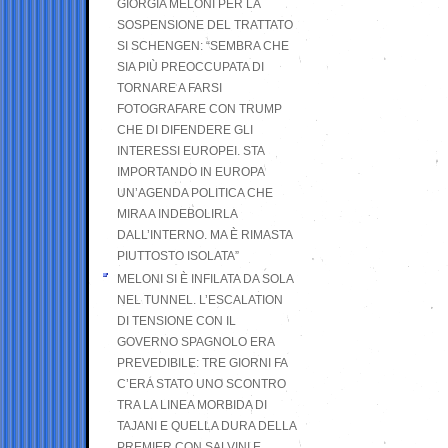
GIORGIA MELONI PER LA
SOSPENSIONE DEL TRATTATO
SI SCHENGEN: “SEMBRA CHE
SIA PIÙ PREOCCUPATA DI
TORNARE A FARSI
FOTOGRAFARE CON TRUMP
CHE DI DIFENDERE GLI
INTERESSI EUROPEI. STA
IMPORTANDO IN EUROPA
UN’AGENDA POLITICA CHE
MIRA A INDEBOLIRLA
DALL’INTERNO. MA È RIMASTA
PIUTTOSTO ISOLATA”
MELONI SI È INFILATA DA SOLA
NEL TUNNEL. L’ESCALATION
DI TENSIONE CON IL
GOVERNO SPAGNOLO ERA
PREVEDIBILE: TRE GIORNI FA
C’ERA STATO UNO SCONTRO
TRA LA LINEA MORBIDA DI
TAJANI E QUELLA DURA DELLA
PREMIER CON SALVINI E