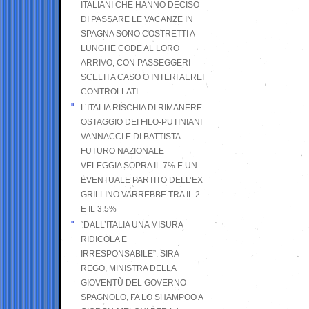
ITALIANI CHE HANNO DECISO
DI PASSARE LE VACANZE IN
SPAGNA SONO COSTRETTI A
LUNGHE CODE AL LORO
ARRIVO, CON PASSEGGERI
SCELTI A CASO O INTERI AEREI
CONTROLLATI
L’ITALIA RISCHIA DI RIMANERE
OSTAGGIO DEI FILO-PUTINIANI
VANNACCI E DI BATTISTA.
FUTURO NAZIONALE
VELEGGIA SOPRA IL 7% E UN
EVENTUALE PARTITO DELL’EX
GRILLINO VARREBBE TRA IL 2
E IL 3.5%
“DALL’ITALIA UNA MISURA
RIDICOLA E
IRRESPONSABILE”: SIRA
REGO, MINISTRA DELLA
GIOVENTÙ DEL GOVERNO
SPAGNOLO, FA LO SHAMPOO A