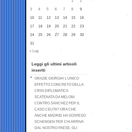
1
2
3
4
5
6
7
8
9
10
11
12
13
14
15
16
17
18
19
20
21
22
23
24
25
26
27
28
29
30
31
« Lug
Leggi gli ultimi articoli
inseriti
GRAZIE GIORGIA! L’UNICO
EFFETTO CONCRETO DELLA
CRISI DIPLOMATICA
SCATENATA DA MELONI
CONTRO SANCHEZ PER IL
CASO CEUTA? ORA CHE
ANCHE MADRID HA SOSPESO
SCHENGEN PER CHI ARRIVA
DAL NOSTRO PAESE, GLI