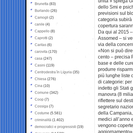
unità » spiega G
Brunetta
(83)
dello Smi e psic
Burlando
(26)
previsioni sul bl
Camogli
(2)
categoria subirà
canile
(4)
copertura sarann
Cappello
(8)
Da qui al 2015 
Assomed – si veri
Caprotti
(2)
via della concen
Caritas
(6)
«Non si può dire 
carovita
(170)
cento – precisa R
casa
(247)
base e delle cure 
Casini
(119)
produrre risparm
Centrodestra in Liguria
(35)
più lunghe liste
Chiesa
(276)
di categorie: per
Cina
(10)
indetto gli Stati 
Comune
(342)
manovra (8 miliar
Coop
(7)
riflettere sul de
segretario nazio
Cossiga
(7)
della Campania, 
Costume
(5.581)
medici all’anno 
criminalità
(1.402)
vengono coperte 
democratici e progressisti
(19)
aggiornamento»