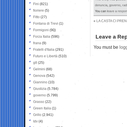
Fini
(821)
denuncia
,
governo
,
rad
fioriere
(5)
You can
leave a respo
Fitto
(27)
«
LA CASTA CI PREN
Fontana di Trevi
(1)
Formigoni
(90)
Leave a Rep
Forza Italia
(596)
frana
(9)
You must be
log
Fratelli d'Italia
(291)
Futuro e Libertà
(510)
g8
(25)
Gelmini
(68)
Genova
(542)
Giannino
(10)
Giustizia
(5.784)
governo
(5.799)
Grasso
(22)
Green Italia
(1)
Grillo
(2.941)
Idv
(4)