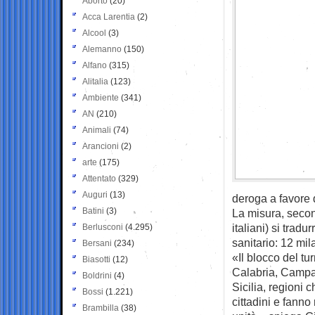
Aborto
(20)
Acca Larentia
(2)
Alcool
(3)
Alemanno
(150)
Alfano
(315)
Alitalia
(123)
Ambiente
(341)
AN
(210)
Animali
(74)
Arancioni
(2)
arte
(175)
Attentato
(329)
Auguri
(13)
deroga a favore d
Batini
(3)
La misura, secon
italiani) si trad
Berlusconi
(4.295)
sanitario: 12 mil
Bersani
(234)
«Il blocco del tu
Biasotti
(12)
Calabria, Campan
Boldrini
(4)
Sicilia, regioni
Bossi
(1.221)
cittadini e fanno
Brambilla
(38)