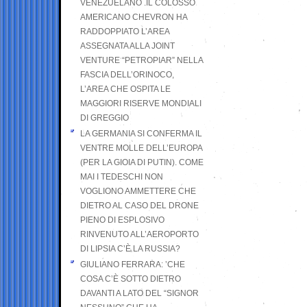
VENEZUELANO .IL COLOSSO
AMERICANO CHEVRON HA
RADDOPPIATO L’AREA
ASSEGNATA ALLA JOINT
VENTURE “PETROPIAR” NELLA
FASCIA DELL’ORINOCO,
L’AREA CHE OSPITA LE
MAGGIORI RISERVE MONDIALI
DI GREGGIO
LA GERMANIA SI CONFERMA IL
VENTRE MOLLE DELL’EUROPA
(PER LA GIOIA DI PUTIN). COME
MAI I TEDESCHI NON
VOGLIONO AMMETTERE CHE
DIETRO AL CASO DEL DRONE
PIENO DI ESPLOSIVO
RINVENUTO ALL’AEROPORTO
DI LIPSIA C’È LA RUSSIA?
GIULIANO FERRARA: ’CHE
COSA C’È SOTTO DIETRO
DAVANTI A LATO DEL “SIGNOR