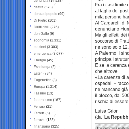
denuncia
(14.528)
Fra i casi limit
destra
(573)
al taglio dei pos
destradipopolo
(99)
mila persone han
Di Pietro
(101)
Al Cardarelli di
Diritti civili
(276)
denunciano «turn
don Gallo
(9)
Ma gli effetti dei
economia
(2.331)
soccorso di Fratt
ne sono solo 12.
elezioni
(3.303)
A Palermo il sind
emergenza
(3.077)
principali struttur
Energia
(45)
E se la carenza 
Esselunga
(2)
che altrove.
Esteri
(784)
«La carenza di an
Eugenetica
(3)
ospedali – racco
Europa
(1.314)
ne mancano già 
Fassino
(13)
il blocco, dai 50
federalismo
(167)
rischia di esser
Ferrara
(21)
Luisa Grion
Ferretti
(6)
(da “
La Repubbl
ferrovie
(133)
finanziaria
(325)
This entry was posted o