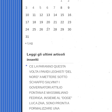
1
2
3
4
5
6
7
8
9
10
11
12
13
14
15
16
17
18
19
20
21
22
23
24
25
26
27
28
29
30
31
« Lug
Leggi gli ultimi articoli
inseriti
CE LA FARANNO QUESTA
VOLTA I PAVIDI LEGHISTI “DEL
NORD” A METTERE SOTTO
SCHIAFFO SALVINI? I
GOVERNATORI ATTILIO
FONTANA E MASSIMILIANO
FEDRIGA, INSIEME AL “DOGE”
LUCA ZAIA, SONO PRONTI A
FORMALIZZARE UNA