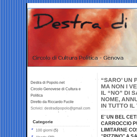
“SARO’ UN 
Destra di Popolo.net
MA NON I V
Circolo Genovese di Cultura e
IL “NO” DI 
Politica
NOME, ANNU
Diretto da Riccardo Fucile
IN TUTTO I
Scrivici: destradipopolo@gmail.com
E’ UN BEL CET
Categorie
CARROCCIO PUO
LIMITARNE COS
100 giorni
(5)
“PIZZINO” A S