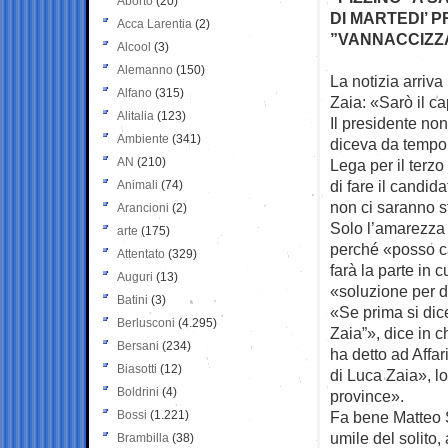
Aborto
(20)
DI MARTEDI’ 
Acca Larentia
(2)
”VANNACCIZZA
Alcool
(3)
Alemanno
(150)
La notizia arriv
Alfano
(315)
Zaia: «Sarò il
ca
Alitalia
(123)
Il presidente non
Ambiente
(341)
diceva da tempo: 
AN
(210)
Lega per il terzo
di fare il candid
Animali
(74)
non ci saranno s
Arancioni
(2)
Solo l’amarezza 
arte
(175)
perché «posso cap
Attentato
(329)
farà la parte in c
Auguri
(13)
«soluzione per d
Batini
(3)
«Se prima si dice
Berlusconi
(4.295)
Zaia”», dice in c
Bersani
(234)
ha detto ad Affar
Biasotti
(12)
di Luca Zaia», l
Boldrini
(4)
province».
Bossi
(1.221)
Fa bene Matteo Sa
umile del solito,
Brambilla
(38)