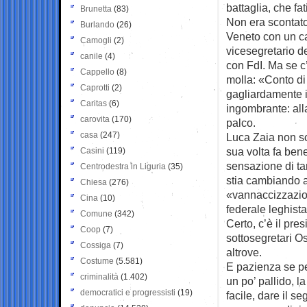
battaglia, che fat
Brunetta
(83)
Non era scontato
Burlando
(26)
Veneto con un ca
Camogli
(2)
vicesegretario de
canile
(4)
con FdI. Ma se c
Cappello
(8)
molla: «Conto di
Caprotti
(2)
gagliardamente il
Caritas
(6)
ingombrante: all
carovita
(170)
palco.
casa
(247)
Luca Zaia non sc
sua volta fa ben
Casini
(119)
sensazione di tan
Centrodestra in Liguria
(35)
stia cambiando a
Chiesa
(276)
«vannaccizzazion
Cina
(10)
federale leghista
Comune
(342)
Certo, c’è il pr
Coop
(7)
sottosegretari Os
Cossiga
(7)
altrove.
Costume
(5.581)
E pazienza se per
criminalità
(1.402)
un po’ pallido, 
democratici e progressisti
(19)
facile, dare il s