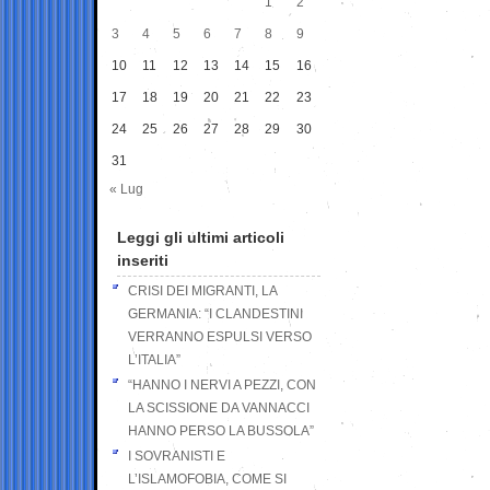
1
2
3
4
5
6
7
8
9
10
11
12
13
14
15
16
17
18
19
20
21
22
23
24
25
26
27
28
29
30
31
« Lug
Leggi gli ultimi articoli
inseriti
CRISI DEI MIGRANTI, LA
GERMANIA: “I CLANDESTINI
VERRANNO ESPULSI VERSO
L’ITALIA”
“HANNO I NERVI A PEZZI, CON
LA SCISSIONE DA VANNACCI
HANNO PERSO LA BUSSOLA”
I SOVRANISTI E
L’ISLAMOFOBIA, COME SI