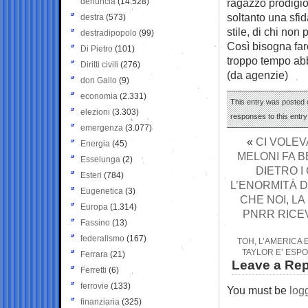
denuncia
(14.528)
ragazzo prodigio
soltanto una sfi
destra
(573)
stile, di chi non
destradipopolo
(99)
Così bisogna far
Di Pietro
(101)
troppo tempo abb
Diritti civili
(276)
(da agenzie)
don Gallo
(9)
economia
(2.331)
This entry was posted o
elezioni
(3.303)
responses to this entr
emergenza
(3.077)
«
CI VOLEV
Energia
(45)
MELONI FA B
Esselunga
(2)
DIETRO I 
Esteri
(784)
L’ENORMITÀ D
Eugenetica
(3)
CHE NOI, LA
Europa
(1.314)
PNRR RICEV
Fassino
(13)
federalismo
(167)
TOH, L’AMERICA 
TAYLOR E’ ESPO
Ferrara
(21)
Leave a Rep
Ferretti
(6)
ferrovie
(133)
You must be
log
finanziaria
(325)