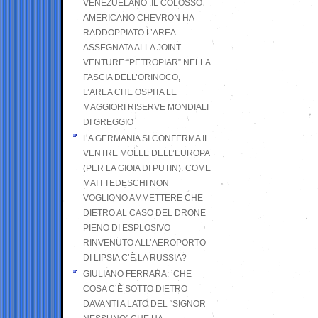
VENEZUELANO .IL COLOSSO
AMERICANO CHEVRON HA
RADDOPPIATO L’AREA
ASSEGNATA ALLA JOINT
VENTURE “PETROPIAR” NELLA
FASCIA DELL’ORINOCO,
L’AREA CHE OSPITA LE
MAGGIORI RISERVE MONDIALI
DI GREGGIO
LA GERMANIA SI CONFERMA IL
VENTRE MOLLE DELL’EUROPA
(PER LA GIOIA DI PUTIN). COME
MAI I TEDESCHI NON
VOGLIONO AMMETTERE CHE
DIETRO AL CASO DEL DRONE
PIENO DI ESPLOSIVO
RINVENUTO ALL’AEROPORTO
DI LIPSIA C’È LA RUSSIA?
GIULIANO FERRARA: ’CHE
COSA C’È SOTTO DIETRO
DAVANTI A LATO DEL “SIGNOR