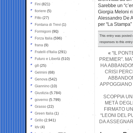
Fini
(821)
Sarebbe un “c’era
fioriere
(5)
Giorgia Meloni ri
Alessandro De A
Fitto
(27)
per “La Stampa”
Fontana di Trevi
(1)
Formigoni
(90)
This entry was posted 
Forza Italia
(596)
responses to this entr
frana
(9)
Fratelli d'Italia
(291)
«
“IL PON
PREMIER”. MA
Futuro e Libertà
(510)
HA ABBANDONA
g8
(25)
CRISI PER
Gelmini
(68)
ABBANDON
Genova
(542)
APPOGGIANO V
Giannino
(10)
Giustizia
(5.784)
SCOPPIA UN
governo
(5.799)
METÀ DEGLI
Grasso
(22)
FIRMATO UN
Green Italia
(1)
“LEONI DEL P
Grillo
(2.941)
DA ASSEGNAR
Idv
(4)