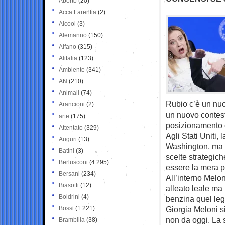
Aborto
(20)
Acca Larentia
(2)
Alcool
(3)
Alemanno
(150)
Alfano
(315)
Alitalia
(123)
Ambiente
(341)
AN
(210)
Animali
(74)
Rubio c’è un nu
Arancioni
(2)
un nuovo contesto
arte
(175)
posizionamento c
Attentato
(329)
Agli Stati Uniti, 
Auguri
(13)
Washington, ma n
Batini
(3)
scelte strategic
Berlusconi
(4.295)
essere la mera p
Bersani
(234)
All’interno Melon
Biasotti
(12)
alleato leale ma
Boldrini
(4)
benzina quel leg
Bossi
(1.221)
Giorgia Meloni s
non da oggi. La 
Brambilla
(38)