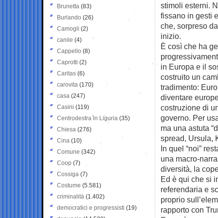
stimoli esterni. 
Brunetta
(83)
fissano in gesti 
Burlando
(26)
che, sorpreso da
Camogli
(2)
inizio.
canile
(4)
È così che ha ge
Cappello
(8)
progressivamente
Caprotti
(2)
in Europa e il so
Caritas
(6)
costruito un cam
carovita
(170)
tradimento: Euro
casa
(247)
diventare europe
costruzione di un
Casini
(119)
governo. Per usa
Centrodestra in Liguria
(35)
ma una astuta “d
Chiesa
(276)
spread, Ursula, 
Cina
(10)
In quel “noi” res
Comune
(342)
una macro-narrazi
Coop
(7)
diversità, la cop
Cossiga
(7)
Ed è qui che si 
Costume
(5.581)
referendaria e s
criminalità
(1.402)
proprio sull’ele
democratici e progressisti
(19)
rapporto con Trum