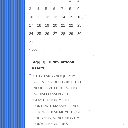
1
2
3
4
5
6
7
8
9
10
11
12
13
14
15
16
17
18
19
20
21
22
23
24
25
26
27
28
29
30
31
« Lug
Leggi gli ultimi articoli
inseriti
CE LA FARANNO QUESTA
VOLTA I PAVIDI LEGHISTI “DEL
NORD” A METTERE SOTTO
SCHIAFFO SALVINI? I
GOVERNATORI ATTILIO
FONTANA E MASSIMILIANO
FEDRIGA, INSIEME AL “DOGE”
LUCA ZAIA, SONO PRONTI A
FORMALIZZARE UNA