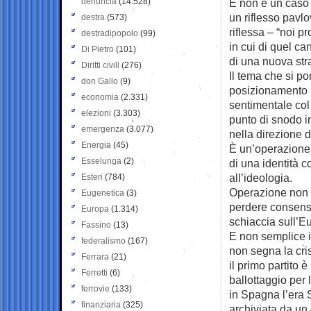
denuncia
(14.528)
E non è un caso 
un riflesso pavl
destra
(573)
riflessa – “noi 
destradipopolo
(99)
in cui di quel ca
Di Pietro
(101)
di una nuova str
Diritti civili
(276)
Il tema che si po
don Gallo
(9)
posizionamento i
economia
(2.331)
sentimentale col
elezioni
(3.303)
punto di snodo in
emergenza
(3.077)
nella direzione 
Energia
(45)
È un’operazione 
Esselunga
(2)
di una identità 
all’ideologia.
Esteri
(784)
Operazione non s
Eugenetica
(3)
perdere consensi
Europa
(1.314)
schiaccia sull’E
Fassino
(13)
E non semplice in
federalismo
(167)
non segna la cris
Ferrara
(21)
il primo partito 
Ferretti
(6)
ballottaggio per
ferrovie
(133)
in Spagna l’era
finanziaria
(325)
archiviata da un