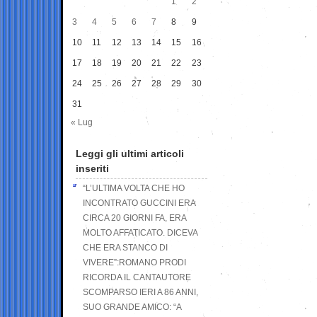
1
2
3
4
5
6
7
8
9
10
11
12
13
14
15
16
17
18
19
20
21
22
23
24
25
26
27
28
29
30
31
« Lug
Leggi gli ultimi articoli
inseriti
“L’ULTIMA VOLTA CHE HO
INCONTRATO GUCCINI ERA
CIRCA 20 GIORNI FA, ERA
MOLTO AFFATICATO. DICEVA
CHE ERA STANCO DI
VIVERE”:ROMANO PRODI
RICORDA IL CANTAUTORE
SCOMPARSO IERI A 86 ANNI,
SUO GRANDE AMICO: “A