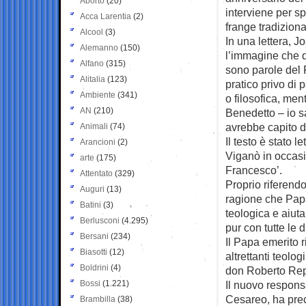
Aborto
(20)
interviene per s
Acca Larentia
(2)
frange tradiziona
Alcool
(3)
In una lettera, J
Alemanno
(150)
l’immagine che 
Alfano
(315)
sono parole del
Alitalia
(123)
pratico privo di 
Ambiente
(341)
o filosofica, me
AN
(210)
Benedetto – io s
avrebbe capito de
Animali
(74)
Il testo è stato 
Arancioni
(2)
Viganò in occasi
arte
(175)
Francesco’.
Attentato
(329)
Proprio riferendo
Auguri
(13)
ragione che Papa
Batini
(3)
teologica e aiuta
Berlusconi
(4.295)
pur con tutte le 
Bersani
(234)
Il Papa emerito ri
Biasotti
(12)
altrettanti teol
Boldrini
(4)
don Roberto Repo
Bossi
(1.221)
Il nuovo responsa
Cesareo, ha preci
Brambilla
(38)