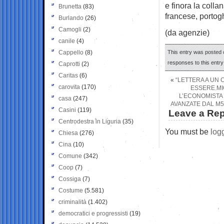
e finora la colla
Brunetta
(83)
francese, porto
Burlando
(26)
Camogli
(2)
(da agenzie)
canile
(4)
Cappello
(8)
This entry was posted o
responses to this entr
Caprotti
(2)
Caritas
(6)
«
“LETTERA A UN 
carovita
(170)
ESSERE MIG
L’ECONOMISTA
casa
(247)
AVANZATE DAL M5
Casini
(119)
Leave a Rep
Centrodestra in Liguria
(35)
You must be
log
Chiesa
(276)
Cina
(10)
Comune
(342)
Coop
(7)
Cossiga
(7)
Costume
(5.581)
criminalità
(1.402)
democratici e progressisti
(19)