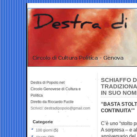
SCHIAFFO D
Destra di Popolo.net
TRADIZION
Circolo Genovese di Cultura e
IN SUO NOM
Politica
Diretto da Riccardo Fucile
“BASTA STOLT
Scrivici: destradipopolo@gmail.com
CONTINUITA'”
Categorie
C’è uno “stolto 
A sorpresa – e al
100 giorni
(5)
anniversario del