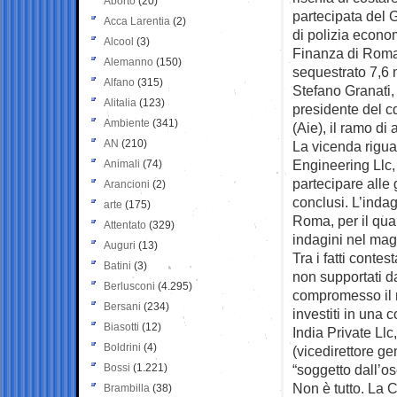
Aborto
(20)
partecipata del G
Acca Larentia
(2)
di polizia econo
Alcool
(3)
Finanza di Roma,
Alemanno
(150)
sequestrato 7,6 
Alfano
(315)
Stefano Granati,
Alitalia
(123)
presidente del c
Ambiente
(341)
(Aie), il ramo di
AN
(210)
La vicenda riguar
Engineering Llc, 
Animali
(74)
partecipare alle 
Arancioni
(2)
conclusi. L’indag
arte
(175)
Roma, per il qua
Attentato
(329)
indagini nel mag
Auguri
(13)
Tra i fatti conte
Batini
(3)
non supportati d
Berlusconi
(4.295)
compromesso il re
Bersani
(234)
investiti in una 
Biasotti
(12)
India Private Ll
Boldrini
(4)
(vicedirettore ge
Bossi
(1.221)
“soggetto dall’o
Non è tutto. La 
Brambilla
(38)