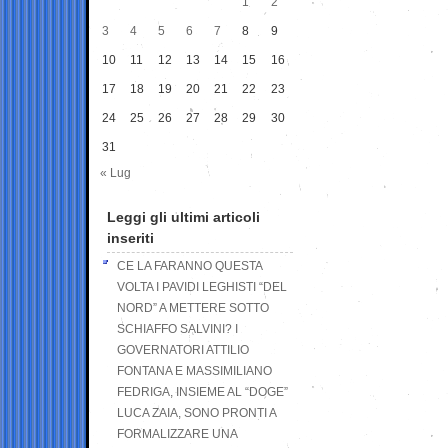
1
2
3
4
5
6
7
8
9
10
11
12
13
14
15
16
17
18
19
20
21
22
23
24
25
26
27
28
29
30
31
« Lug
Leggi gli ultimi articoli
inseriti
CE LA FARANNO QUESTA
VOLTA I PAVIDI LEGHISTI “DEL
NORD” A METTERE SOTTO
SCHIAFFO SALVINI? I
GOVERNATORI ATTILIO
FONTANA E MASSIMILIANO
FEDRIGA, INSIEME AL “DOGE”
LUCA ZAIA, SONO PRONTI A
FORMALIZZARE UNA