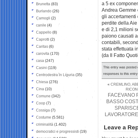
a 5 ex component
Brunetta
(83)
Andrea Gemme e 
Burlando
(26)
gli accertamenti 
Camogli
(2)
perdite della Aie
canile
(4)
e di 2,1 milioni 
Cappello
(8)
paiono causati ad
Caprotti
(2)
contabili, second
Caritas
(6)
stata effettuata 
carovita
(170)
(da Il Fatto Quot
casa
(247)
This entry was posted 
Casini
(119)
responses to this entr
Centrodestra in Liguria
(35)
Chiesa
(276)
«
CREMLINO, ABB
Cina
(10)
RICON
FACEVANO P
Comune
(342)
BASSO COSTO
Coop
(7)
SPARISCE
Cossiga
(7)
LAVORATORE 
Costume
(5.581)
criminalità
(1.402)
Leave a Rep
democratici e progressisti
(19)