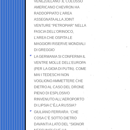
VENEZUELANO .IL COLOSSO
AMERICANO CHEVRON HA
RADDOPPIATO L’AREA
ASSEGNATA ALLA JOINT
VENTURE “PETROPIAR” NELLA
FASCIA DELL’ORINOCO,
L’AREA CHE OSPITA LE
MAGGIORI RISERVE MONDIALI
DI GREGGIO
LA GERMANIA SI CONFERMA IL
VENTRE MOLLE DELL’EUROPA
(PER LA GIOIA DI PUTIN). COME
MAI I TEDESCHI NON
VOGLIONO AMMETTERE CHE
DIETRO AL CASO DEL DRONE
PIENO DI ESPLOSIVO
RINVENUTO ALL’AEROPORTO
DI LIPSIA C’È LA RUSSIA?
GIULIANO FERRARA: ’CHE
COSA C’È SOTTO DIETRO
DAVANTI A LATO DEL “SIGNOR