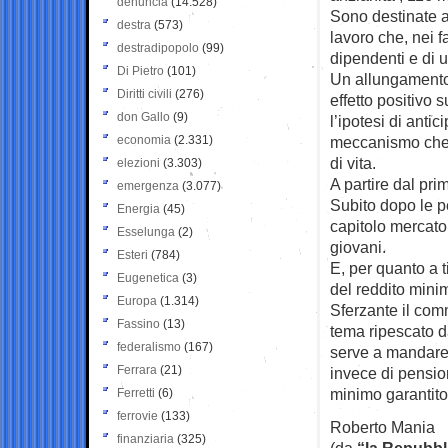
denuncia
(14.528)
Sono destinate a 
destra
(573)
lavoro che, nei fa
destradipopolo
(99)
dipendenti e di 
Di Pietro
(101)
Un allungamento 
Diritti civili
(276)
effetto positivo 
don Gallo
(9)
l’ipotesi di anti
economia
(2.331)
meccanismo che 
di vita.
elezioni
(3.303)
A partire dal pr
emergenza
(3.077)
Subito dopo le p
Energia
(45)
capitolo mercato 
Esselunga
(2)
giovani.
Esteri
(784)
E, per quanto a t
Eugenetica
(3)
del reddito minim
Europa
(1.314)
Sferzante il com
Fassino
(13)
tema ripescato d
federalismo
(167)
serve a mandare
Ferrara
(21)
invece di pensio
minimo garantito
Ferretti
(6)
ferrovie
(133)
Roberto Mania
finanziaria
(325)
(da
“la Repubbl