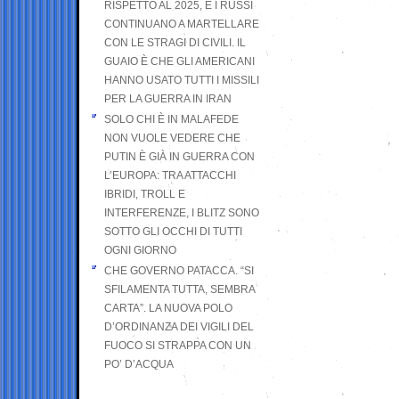
RISPETTO AL 2025, E I RUSSI
CONTINUANO A MARTELLARE
CON LE STRAGI DI CIVILI. IL
GUAIO È CHE GLI AMERICANI
HANNO USATO TUTTI I MISSILI
PER LA GUERRA IN IRAN
SOLO CHI È IN MALAFEDE
NON VUOLE VEDERE CHE
PUTIN È GIÀ IN GUERRA CON
L’EUROPA: TRA ATTACCHI
IBRIDI, TROLL E
INTERFERENZE, I BLITZ SONO
SOTTO GLI OCCHI DI TUTTI
OGNI GIORNO
CHE GOVERNO PATACCA. “SI
SFILAMENTA TUTTA, SEMBRA
CARTA”. LA NUOVA POLO
D’ORDINANZA DEI VIGILI DEL
FUOCO SI STRAPPA CON UN
PO’ D’ACQUA