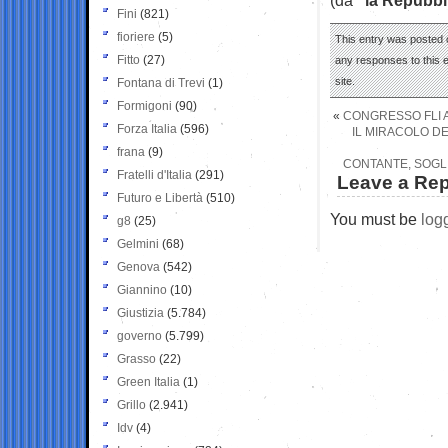
Fini
(821)
fioriere
(5)
This entry was posted 
Fitto
(27)
any responses to this 
site.
Fontana di Trevi
(1)
Formigoni
(90)
«
CONGRESSO FLI A 
Forza Italia
(596)
IL MIRACOLO DE
frana
(9)
CONTANTE, SOGLI
Fratelli d'Italia
(291)
Leave a Rep
Futuro e Libertà
(510)
You must be
log
g8
(25)
Gelmini
(68)
Genova
(542)
Giannino
(10)
Giustizia
(5.784)
governo
(5.799)
Grasso
(22)
Green Italia
(1)
Grillo
(2.941)
Idv
(4)