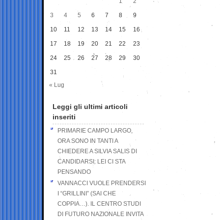
1
2
3
4
5
6
7
8
9
10
11
12
13
14
15
16
17
18
19
20
21
22
23
24
25
26
27
28
29
30
31
« Lug
Leggi gli ultimi articoli
inseriti
PRIMARIE CAMPO LARGO,
ORA SONO IN TANTI A
CHIEDERE A SILVIA SALIS DI
CANDIDARSI: LEI CI STA
PENSANDO
VANNACCI VUOLE PRENDERSI
I “GRILLINI” (SAI CHE
COPPIA…). IL CENTRO STUDI
DI FUTURO NAZIONALE INVITA