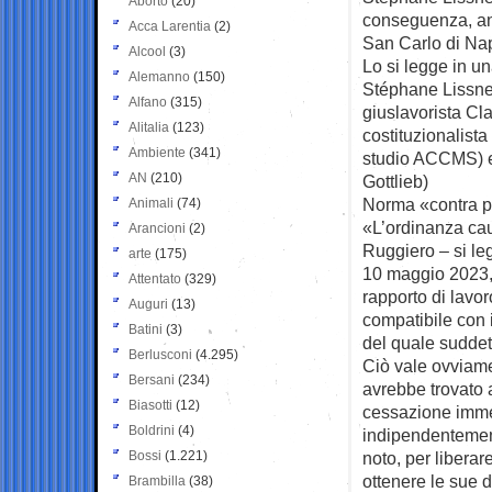
Aborto
(20)
conseguenza, anch
Acca Larentia
(2)
San Carlo di Nap
Alcool
(3)
Lo si legge in 
Alemanno
(150)
Stéphane Lissner
Alfano
(315)
giuslavorista Cl
Alitalia
(123)
costituzionalist
Ambiente
(341)
studio ACCMS) e 
AN
(210)
Gottlieb)
Norma «contra 
Animali
(74)
«L’ordinanza cau
Arancioni
(2)
Ruggiero – si le
arte
(175)
10 maggio 2023, n
Attentato
(329)
rapporto di lavo
Auguri
(13)
compatibile con i
Batini
(3)
del quale suddett
Berlusconi
(4.295)
Ciò vale ovviame
Bersani
(234)
avrebbe trovato 
Biasotti
(12)
cessazione immed
Boldrini
(4)
indipendentemente
Bossi
(1.221)
noto, per liberar
ottenere le sue 
Brambilla
(38)