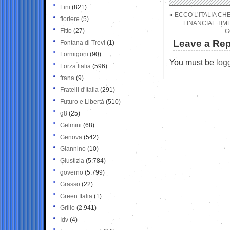
Fini
(821)
«
ECCO L’ITALIA C
fioriere
(5)
FINANCIAL TIM
Fitto
(27)
G
Leave a Rep
Fontana di Trevi
(1)
Formigoni
(90)
You must be
log
Forza Italia
(596)
frana
(9)
Fratelli d'Italia
(291)
Futuro e Libertà
(510)
g8
(25)
Gelmini
(68)
Genova
(542)
Giannino
(10)
Giustizia
(5.784)
governo
(5.799)
Grasso
(22)
Green Italia
(1)
Grillo
(2.941)
Idv
(4)