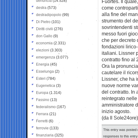
denuncia
(14.528)
Fuortes. Il quale
come contropartit
destra
(573)
alla fine del man
destradipopolo
(99)
strumento del dec
Di Pietro
(101)
sovrintendenti s
Diritti civili
(276)
messo fuori gioc
don Gallo
(9)
che per decreto d
economia
(2.331)
fondazioni lirico
elezioni
(3.303)
italiani. Lissner 
emergenza
(3.077)
contratto fino al
Energia
(45)
Ora la pronuncia 
Esselunga
(2)
cautelare il rico
Lissner, che ha 
Esteri
(784)
nuove norme vara
Eugenetica
(3)
del contratto. In
Europa
(1.314)
reintegrato nelle
Fassino
(13)
amministratore d
federalismo
(167)
inizio agosto.
Ferrara
(21)
(da Il Sole24ore)
Ferretti
(6)
ferrovie
(133)
This entry was posted 
finanziaria
(325)
responses to this entr