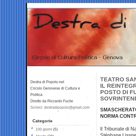
TEATRO SAN
Destra di Popolo.net
IL REINTEG
Circolo Genovese di Cultura e
POSTO DI F
Politica
SOVRINTEND
Diretto da Riccardo Fucile
Scrivici: destradipopolo@gmail.com
SMASCHERATO 
NORMA CONT
Categorie
Il Tribunale di 
100 giorni
(5)
Stéphane Lissner 