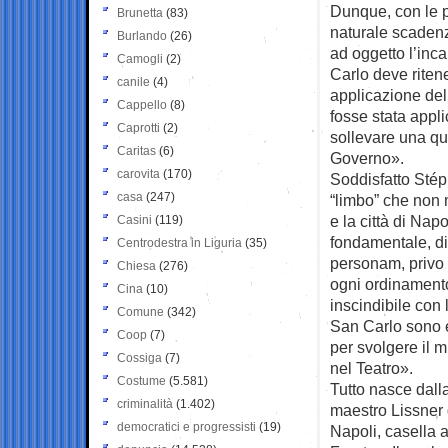
Dunque, con le p
Brunetta
(83)
naturale scadenz
Burlando
(26)
ad oggetto l’inca
Camogli
(2)
Carlo deve ritene
canile
(4)
applicazione del
Cappello
(8)
fosse stata appli
Caprotti
(2)
sollevare una que
Caritas
(6)
Governo».
carovita
(170)
Soddisfatto Stép
casa
(247)
“limbo” che non 
e la città di Nap
Casini
(119)
fondamentale, di 
Centrodestra in Liguria
(35)
personam, privo d
Chiesa
(276)
ogni ordinament
Cina
(10)
inscindibile con 
Comune
(342)
San Carlo sono e
Coop
(7)
per svolgere il 
Cossiga
(7)
nel Teatro».
Costume
(5.581)
Tutto nasce dall
criminalità
(1.402)
maestro Lissner 
democratici e progressisti
(19)
Napoli, casella 