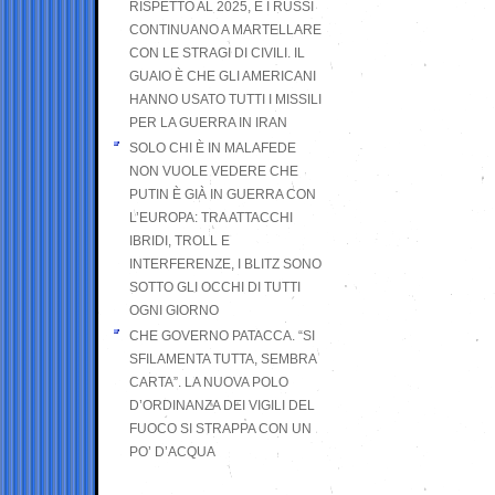
RISPETTO AL 2025, E I RUSSI
CONTINUANO A MARTELLARE
CON LE STRAGI DI CIVILI. IL
GUAIO È CHE GLI AMERICANI
HANNO USATO TUTTI I MISSILI
PER LA GUERRA IN IRAN
SOLO CHI È IN MALAFEDE
NON VUOLE VEDERE CHE
PUTIN È GIÀ IN GUERRA CON
L’EUROPA: TRA ATTACCHI
IBRIDI, TROLL E
INTERFERENZE, I BLITZ SONO
SOTTO GLI OCCHI DI TUTTI
OGNI GIORNO
CHE GOVERNO PATACCA. “SI
SFILAMENTA TUTTA, SEMBRA
CARTA”. LA NUOVA POLO
D’ORDINANZA DEI VIGILI DEL
FUOCO SI STRAPPA CON UN
PO’ D’ACQUA