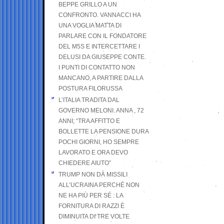
BEPPE GRILLO A UN
CONFRONTO. VANNACCI HA
UNA VOGLIA MATTA DI
PARLARE CON IL FONDATORE
DEL M5S E INTERCETTARE I
DELUSI DA GIUSEPPE CONTE.
I PUNTI DI CONTATTO NON
MANCANO, A PARTIRE DALLA
POSTURA FILORUSSA
L’ITALIA TRADITA DAL
GOVERNO MELONI. ANNA , 72
ANNI; “TRA AFFITTO E
BOLLETTE LA PENSIONE DURA
POCHI GIORNI, HO SEMPRE
LAVORATO E ORA DEVO
CHIEDERE AIUTO”
TRUMP NON DÀ MISSILI
ALL’UCRAINA PERCHÉ NON
NE HA PIÙ PER SÉ : LA
FORNITURA DI RAZZI È
DIMINUITA DI TRE VOLTE