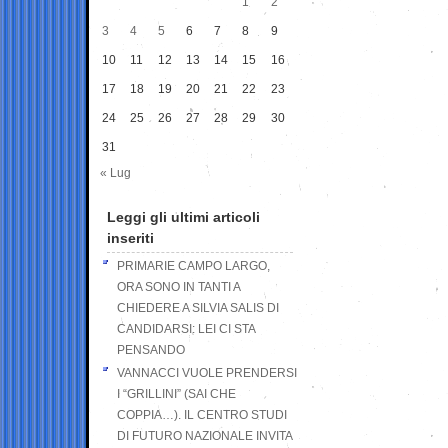
1
2
3
4
5
6
7
8
9
10
11
12
13
14
15
16
17
18
19
20
21
22
23
24
25
26
27
28
29
30
31
« Lug
Leggi gli ultimi articoli
inseriti
PRIMARIE CAMPO LARGO,
ORA SONO IN TANTI A
CHIEDERE A SILVIA SALIS DI
CANDIDARSI: LEI CI STA
PENSANDO
VANNACCI VUOLE PRENDERSI
I “GRILLINI” (SAI CHE
COPPIA…). IL CENTRO STUDI
DI FUTURO NAZIONALE INVITA