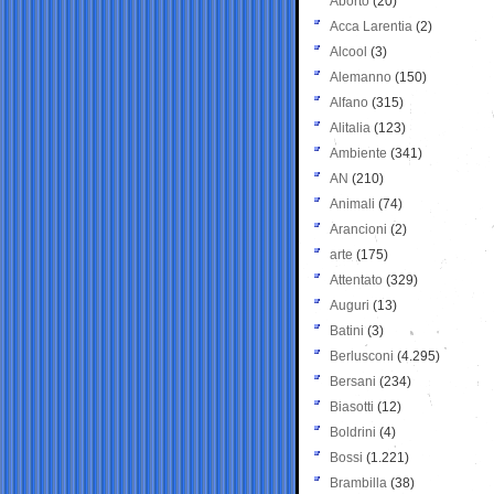
Aborto
(20)
Acca Larentia
(2)
Alcool
(3)
Alemanno
(150)
Alfano
(315)
Alitalia
(123)
Ambiente
(341)
AN
(210)
Animali
(74)
Arancioni
(2)
arte
(175)
Attentato
(329)
Auguri
(13)
Batini
(3)
Berlusconi
(4.295)
Bersani
(234)
Biasotti
(12)
Boldrini
(4)
Bossi
(1.221)
Brambilla
(38)