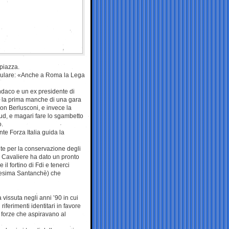
piazza.
llulare: «Anche a Roma la Lega
ndaco e un ex presidente di
 la prima manche di una gara
on Berlusconi, e invece la
Sud, e magari fare lo sgambetto
o.
te Forza Italia guida la
te per la conservazione degli
il Cavaliere ha dato un pronto
il fortino di Fdi e tenerci
edesima Santanchè) che
vissuta negli anni ’90 in cui
iferimenti identitari in favore
a forze che aspiravano al