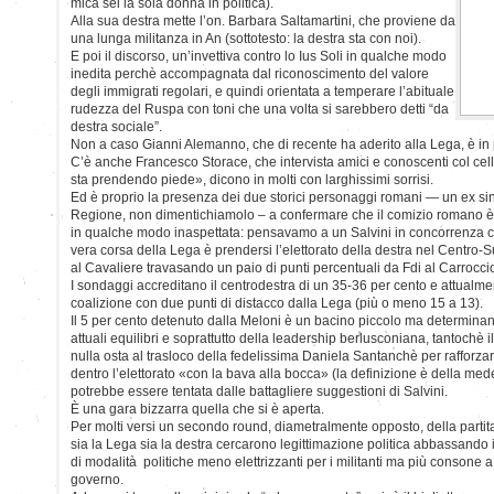
mica sei la sola donna in politica).
Alla sua destra mette l’on. Barbara Saltamartini, che proviene da
una lunga militanza in An (sottotesto: la destra sta con noi).
E poi il discorso, un’invettiva contro lo Ius Soli in qualche modo
inedita perchè accompagnata dal riconoscimento del valore
degli immigrati regolari, e quindi orientata a temperare l’abituale
rudezza del Ruspa con toni che una volta si sarebbero detti “da
destra sociale”.
Non a caso Gianni Alemanno, che di recente ha aderito alla Lega, è in 
C’è anche Francesco Storace, che intervista amici e conoscenti col ce
sta prendendo piede», dicono in molti con larghissimi sorrisi.
Ed è proprio la presenza dei due storici personaggi romani — un ex si
Regione, non dimentichiamolo – a confermare che il comizio romano è
in qualche modo inaspettata: pensavamo a un Salvini in concorrenza c
vera corsa della Lega è prendersi l’elettorato della destra nel Centro-
al Cavaliere travasando un paio di punti percentuali da Fdi al Carrocci
I sondaggi accreditano il centrodestra di un 35-36 per cento e attualmen
coalizione con due punti di distacco dalla Lega (più o meno 15 a 13).
Il 5 per cento detenuto dalla Meloni è un bacino piccolo ma determinan
attuali equilibri e soprattutto della leadership berlusconiana, tantochè 
nulla osta al trasloco della fedelissima Daniela Santanchè per rafforzare 
dentro l’elettorato «con la bava alla bocca» (la definizione è della m
potrebbe essere tentata dalle battagliere suggestioni di Salvini.
È una gara bizzarra quella che si è aperta.
Per molti versi un secondo round, diametralmente opposto, della partita 
sia la Lega sia la destra cercarono legittimazione politica abbassando i r
di modalità politiche meno elettrizzanti per i militanti ma più consone 
governo.