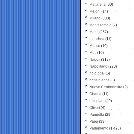
Mattarella
(60)
Meloni
(14)
Milano
(300)
Montezemolo
(7)
Monti
(357)
moschea
(11)
Musso
(10)
Muti
(10)
Napoli
(319)
Napolitano
(220)
no global
(5)
notte bianca
(3)
Nuovo Centrodestra
(2)
Obama
(11)
olimpiadi
(40)
Oliveri
(4)
Pannella
(29)
Papa
(33)
Parlamento
(1.428)