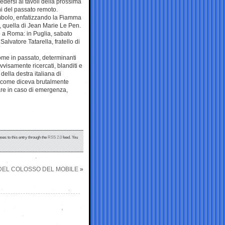
sedersi ai tavoli della prossima
i del passato remoto.
imbolo, enfatizzando la Fiamma
e, quella di Jean Marie Le Pen.
lo a Roma: in Puglia, sabato
Salvatore Tatarella, fratello di
ome in passato, determinanti
vvisamente ricercati, blanditi e
ella destra italiana di
axi come diceva brutalmente
care in caso di emergenza,
ses to this entry through the
RSS 2.0
feed. You
 DEL COLOSSO DEL MOBILE
»