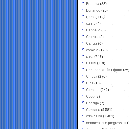
Brunetta
(83)
Burlando
(26)
Camogli
(2)
canile
(4)
Cappello
(8)
Caprotti
(2)
Caritas
(6)
carovita
(170)
casa
(247)
Casini
(119)
Centrodestra in Liguria
(35
Chiesa
(276)
Cina
(10)
Comune
(342)
Coop
(7)
Cossiga
(7)
Costume
(5.581)
criminalità
(1.402)
democratici e progressisti
(