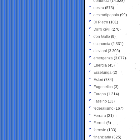
denuncia
(14.528)
destra
(573)
destradipopolo
(99)
Di Pietro
(101)
Diritti civili
(276)
don Gallo
(9)
economia
(2.331)
elezioni
(3.303)
emergenza
(3.077)
Energia
(45)
Esselunga
(2)
Esteri
(784)
Eugenetica
(3)
Europa
(1.314)
Fassino
(13)
federalismo
(167)
Ferrara
(21)
Ferretti
(6)
ferrovie
(133)
finanziaria
(325)