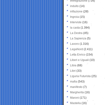
Immigrazione
(734)
indulto
(14)
inflazione
(26)
Ingroia
(15)
Interviste
(16)
la casta
(1.394)
La Destra
(45)
La Sapienza
(5)
Lavoro
(1.316)
LegaNord
(2.411)
Letta Enrico
(154)
Liberi e Uguali
(10)
Libia
(68)
Libri
(33)
Liguria Futurista
(25)
mafia
(543)
manifesto
(7)
Margherita
(16)
Maroni
(171)
Mastella
(16)