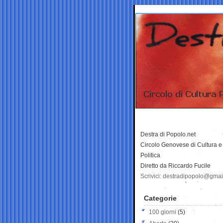
Destra di Popolo.net
Circolo Genovese di Cultura e
Politica
Diretto da Riccardo Fucile
Scrivici: destradipopolo@gma
Categorie
100 giorni
(5)