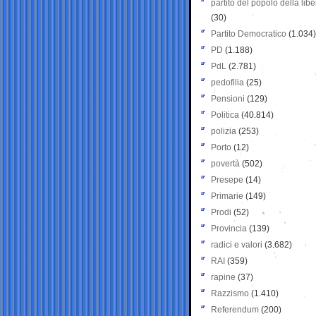
partito del popolo della libe
(30)
Partito Democratico
(1.034)
PD
(1.188)
PdL
(2.781)
pedofilia
(25)
Pensioni
(129)
Politica
(40.814)
polizia
(253)
Porto
(12)
povertà
(502)
Presepe
(14)
Primarie
(149)
Prodi
(52)
Provincia
(139)
radici e valori
(3.682)
RAI
(359)
rapine
(37)
Razzismo
(1.410)
Referendum
(200)