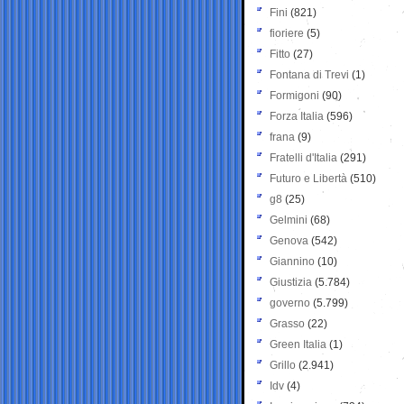
Fini
(821)
fioriere
(5)
Fitto
(27)
Fontana di Trevi
(1)
Formigoni
(90)
Forza Italia
(596)
frana
(9)
Fratelli d'Italia
(291)
Futuro e Libertà
(510)
g8
(25)
Gelmini
(68)
Genova
(542)
Giannino
(10)
Giustizia
(5.784)
governo
(5.799)
Grasso
(22)
Green Italia
(1)
Grillo
(2.941)
Idv
(4)