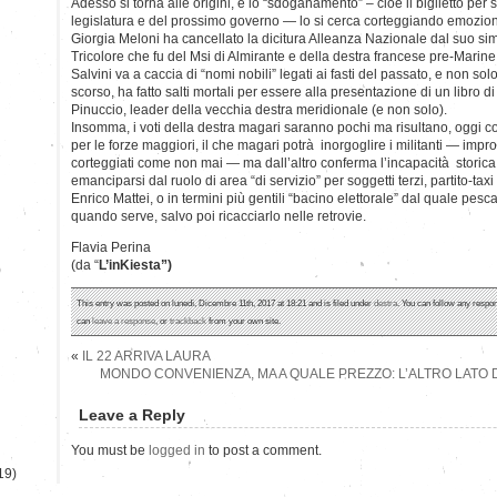
Adesso si torna alle origini, e lo “sdoganamento” – cioè il biglietto per 
legislatura e del prossimo governo — lo si cerca corteggiando emozion
Giorgia Meloni ha cancellato la dicitura Alleanza Nazionale dal suo s
Tricolore che fu del Msi di Almirante e della destra francese pre-Marin
Salvini va a caccia di “nomi nobili” legati ai fasti del passato, e non so
scorso, ha fatto salti mortali per essere alla presentazione di un libro di 
Pinuccio, leader della vecchia destra meridionale (e non solo).
Insomma, i voti della destra magari saranno pochi ma risultano, oggi c
per le forze maggiori, il che magari potrà inorgoglire i militanti — impro
corteggiati come non mai — ma dall’altro conferma l’incapacità storica d
emanciparsi dal ruolo di area “di servizio” per soggetti terzi, partito-t
Enrico Mattei, o in termini più gentili “bacino elettorale” dal quale pes
quando serve, salvo poi ricacciarlo nelle retrovie.
Flavia Perina
(da “
L’inKiesta”)
)
This entry was posted on lunedì, Dicembre 11th, 2017 at 18:21 and is filed under
destra
. You can follow any respon
can
leave a response
, or
trackback
from your own site.
«
IL 22 ARRIVA LAURA
MONDO CONVENIENZA, MA A QUALE PREZZO: L’ALTRO LATO
Leave a Reply
You must be
logged in
to post a comment.
19)